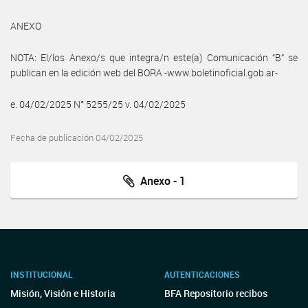
ANEXO
NOTA: El/los Anexo/s que integra/n este(a) Comunicación “B” se
publican en la edición web del BORA -www.boletinoficial.gob.ar-
e. 04/02/2025 N° 5255/25 v. 04/02/2025
Fecha de publicación 04/02/2025
Anexo - 1
INSTITUCIONAL
AUTENTICACIONES
Misión, Visión e Historia
BFA Repositorio recibos