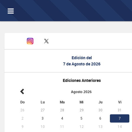
Toggle
navigation
Edición del
7 de Agosto de 2026
Ediciones Anteriores
Agosto 2026
Do
Lu
Ma
Mi
Ju
Vi
26
27
28
29
30
31
2
3
4
5
6
7
9
10
11
12
13
14