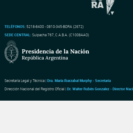
TELÉFONOS:
5218-8400 - 0810-345-BORA (2672)
SEDE CENTRAL:
Suipacha 767, C.A.B.A. (C1008AAO)
Secretaría Legal y Técnica |
Dra. María Ibarzabal Murphy - Secretaria
Dirección Nacional del Registro Oficial |
Dr. Walter Rubén Gonzalez - Director Nac