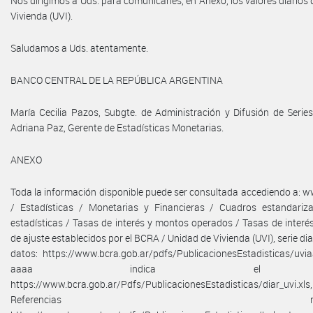
Nos dirigimos a Uds. para comunicarles, en Anexo, los valores diarios 
Vivienda (UVI).
Saludamos a Uds. atentamente.
BANCO CENTRAL DE LA REPÚBLICA ARGENTINA
María Cecilia Pazos, Subgte. de Administración y Difusión de Series
Adriana Paz, Gerente de Estadísticas Monetarias.
ANEXO
Toda la información disponible puede ser consultada accediendo a: 
/ Estadísticas / Monetarias y Financieras / Cuadros estandariz
estadísticas / Tasas de interés y montos operados / Tasas de interés
de ajuste establecidos por el BCRA / Unidad de Vivienda (UVI), serie di
datos: https://www.bcra.gob.ar/pdfs/PublicacionesEstadisticas/uvia
aaaa indica el 
https://www.bcra.gob.ar/Pdfs/PublicacionesEstadisticas/diar_uvi.xls, s
Referencias metodológ