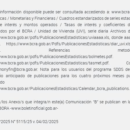
información disponible puede ser consultada accediendo a: www.bcra.
icas / Monetarias y Financieras / Cuadros estandarizados de series estad
e interés y montos operados / Tasas de interés y coeficientes d
idos por el BCRA / Unidad de Vivienda (UVI), serie diaria Archivos 
www.bcra.gob.ar/pdfs/PublicacionesEstadisticas/uviaaaa.xls, donde aa
 https://www.bcra.gob.ar/Pdfs/PublicacionesEstadisticas/diar_uvi.xl
tórica. Referencias metodológi
www.bcra.gob.ar/pdfs/PublicacionesEstadisticas/bolmetes.pdf.
/www.bcra.gob.ar/pdfs/PublicacionesEstadisticas/tasmet.pdf. Co
.monyfin@bcra.gob.ar. Nota para los usuarios del programa SDDS del
rio anticipado de publicaciones para los cuatro próximos meses p
onsultado e
www.bcra.gob.ar/PublicacionesEstadisticas/Calendar_bcra_publications
/los Anexo/s que integra/n este(a) Comunicación “B” se publican en l
BORA -www.boletinoficial.gob.ar-
2/2025 N° 5115/25 v. 04/02/2025