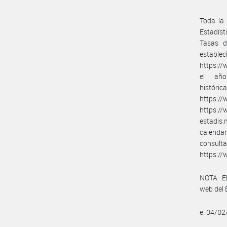
Toda la 
Estadíst
Tasas d
establec
https://
el año.
his
https://
https:/
estadis
calenda
c
https://
NOTA: El
web del 
e. 04/0