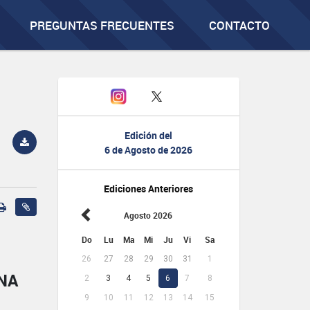
PREGUNTAS FRECUENTES
CONTACTO
Edición del
6 de Agosto de 2026
Ediciones Anteriores
Agosto 2026
Do
Lu
Ma
Mi
Ju
Vi
Sa
26
27
28
29
30
31
1
NA
2
3
4
5
6
7
8
9
10
11
12
13
14
15