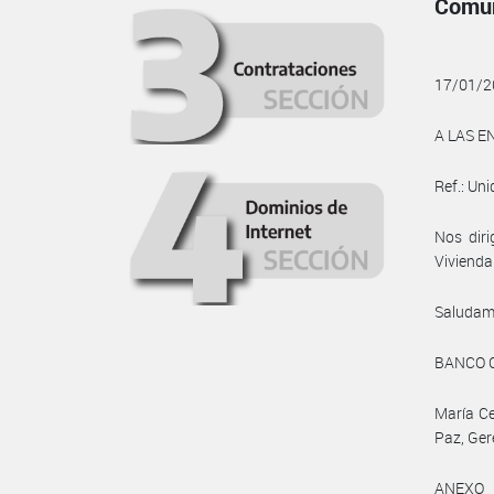
Comun
17/01/2
A LAS E
Ref.: Uni
Nos diri
Vivienda 
Saludam
BANCO 
María Ce
Paz, Ger
ANEXO