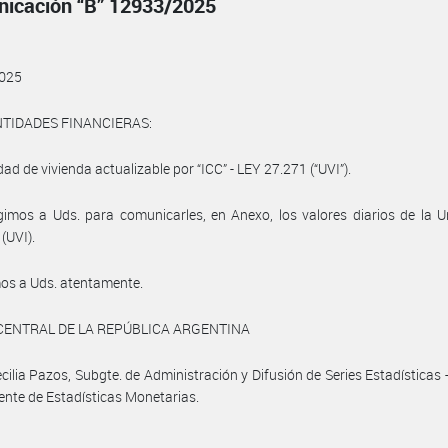
icación “B” 12933/2025
025
NTIDADES FINANCIERAS:
dad de vivienda actualizable por “ICC” - LEY 27.271 (“UVI”).
gimos a Uds. para comunicarles, en Anexo, los valores diarios de la 
(UVI).
os a Uds. atentamente.
CENTRAL DE LA REPÚBLICA ARGENTINA
cilia Pazos, Subgte. de Administración y Difusión de Series Estadísticas 
ente de Estadísticas Monetarias.