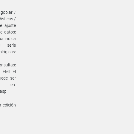
gob.ar /
ísticas /
e ajuste
de datos:
aa indica
s, serie
cas:
nsultas:
 FMI: El
uede ser
n:
.asp
a edición