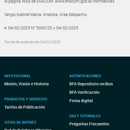
la página WEB de ENACOM: www.enacom.gob.ar/normativas
Sergio Gabriel Macia, Analista, Área Despacho.
e. 04/02/2025 N° 5005/25 v. 04/02/2025
Fecha de publicación 04/02/2025
INSTITUCIONAL
AUTENTICACIONES
Misión, Visión e Historia
BFA Repositorio recibos
BFA Verificación
PRODUCTOS Y SERVICIOS
Firma digital
Tarifas de Publicación
FAQ Y TUTORIALES
SITIOS DE INTERÉS
Preguntas Frecuentes