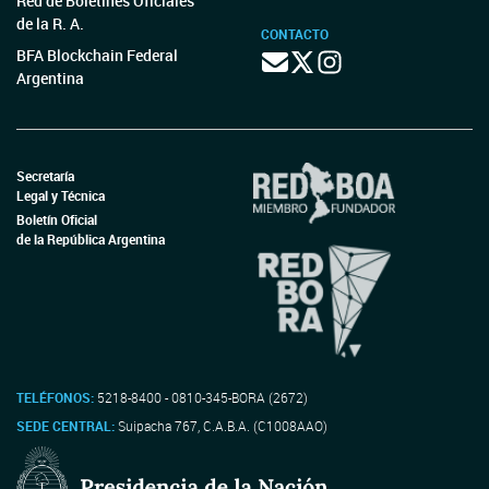
Red de Boletines Oficiales
de la R. A.
CONTACTO
BFA Blockchain Federal
Argentina
Secretaría
Legal y Técnica
Boletín Oficial
de la República Argentina
TELÉFONOS:
5218-8400 - 0810-345-BORA (2672)
SEDE CENTRAL:
Suipacha 767, C.A.B.A. (C1008AAO)