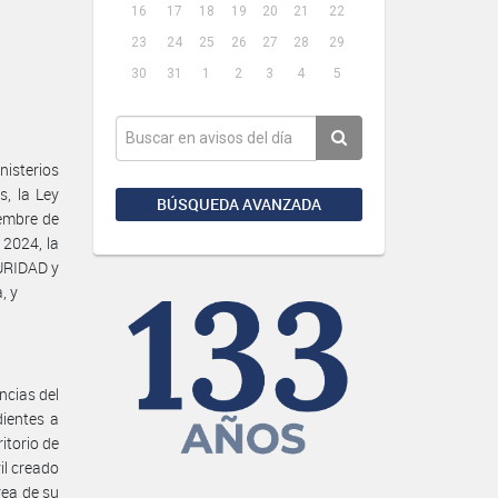
16
17
18
19
20
21
22
23
24
25
26
27
28
29
30
31
1
2
3
4
5
isterios
s, la Ley
BÚSQUEDA AVANZADA
iembre de
 2024, la
URIDAD y
, y
ncias del
ientes a
itorio de
il creado
rea de su