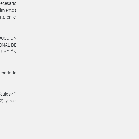
necesario
dimientos
), en el
INDUCCIÓN
IONAL DE
ULACIÓN
omado la
culos 4°,
2) y sus