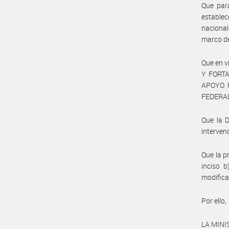
Que para
establec
naciona
marco d
Que en v
Y FORTA
APOYO 
FEDERAL
Que la 
interven
Que la p
inciso b
modifica
Por ello,
LA MINI