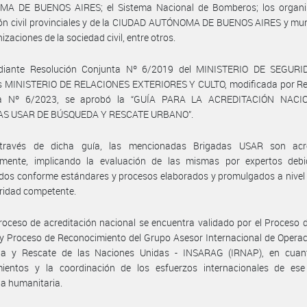
A DE BUENOS AIRES; el Sistema Nacional de Bomberos; los organ
ón civil provinciales y de la CIUDAD AUTÓNOMA DE BUENOS AIRES y mun
izaciones de la sociedad civil, entre otros.
iante Resolución Conjunta Nº 6/2019 del MINISTERIO DE SEGURI
s MINISTERIO DE RELACIONES EXTERIORES Y CULTO, modificada por Re
ta Nº 6/2023, se aprobó la “GUÍA PARA LA ACREDITACIÓN NACI
S USAR DE BÚSQUEDA Y RESCATE URBANO”.
ravés de dicha guía, las mencionadas Brigadas USAR son acr
lmente, implicando la evaluación de las mismas por expertos deb
dos conforme estándares y procesos elaborados y promulgados a nivel
ridad competente.
roceso de acreditación nacional se encuentra validado por el Proceso
y Proceso de Reconocimiento del Grupo Asesor Internacional de Opera
a y Rescate de las Naciones Unidas - INSARAG (IRNAP), en cuan
mientos y la coordinación de los esfuerzos internacionales de ese
ia humanitaria.