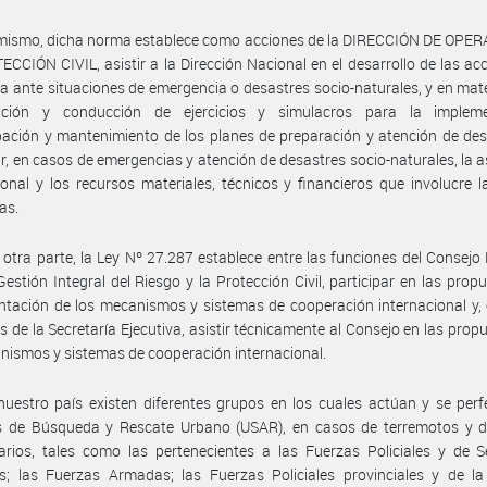
imismo, dicha norma establece como acciones de la DIRECCIÓN DE OPE
CCIÓN CIVIL, asistir a la Dirección Nacional en el desarrollo de las ac
a ante situaciones de emergencia o desastres socio-naturales, y en mate
ación y conducción de ejercicios y simulacros para la impleme
ción y mantenimiento de los planes de preparación y atención de des
r, en casos de emergencias y atención de desastres socio-naturales, la a
ional y los recursos materiales, técnicos y financieros que involucre 
as.
 otra parte, la Ley Nº 27.287 establece entre las funciones del Consejo
Gestión Integral del Riesgo y la Protección Civil, participar en las prop
tación de los mecanismos y sistemas de cooperación internacional y, 
s de la Secretaría Ejecutiva, asistir técnicamente al Consejo en las prop
nismos y sistemas de cooperación internacional.
uestro país existen diferentes grupos en los cuales actúan y se per
s de Búsqueda y Rescate Urbano (USAR), en casos de terremotos y d
rios, tales como las pertenecientes a las Fuerzas Policiales y de S
es; las Fuerzas Armadas; las Fuerzas Policiales provinciales y de l