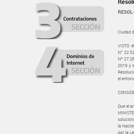
Resol
RESOL
Ciudad 
VISTO e
N° 22.52
Nº 27.28
2019 y s
Resoluc
el ento
CONSID
Que el a
MINISTE
solucion
la Nació
por la L