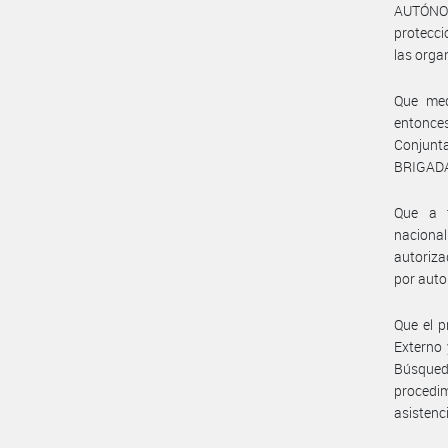
AUTÓNOM
protecci
las organ
Que med
entonce
Conjun
BRIGADA
Que a t
naciona
autoriza
por auto
Que el p
Externo 
Búsqued
procedi
asistenc