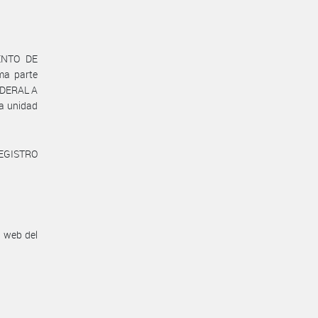
ENTO DE
ma parte
EDERAL A
a unidad
REGISTRO
n web del