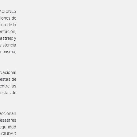
RACIONES
ciones de
ria de la
ntación,
astres; y
sistencia
la misma;
 Nacional
uestas de
entre las
uestas de
feccionan
esastres
eguridad
a CIUDAD