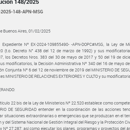
ución 148/2025
-2025-148-APN-MSG
de Buenos Aires, 01/02/2025
l Expediente Nº EX-2024-109855490- -APN-DOPC#MSG, la Ley de Min
0 (t.o. Decreto N° 438 del 12 de marzo de 1992) y sus modificatoria
7, los Decretos Nros. 383 del 30 de mayo de 2017 y 50 del 19 de dic
us modificatorios, la Decisión Administrativa Nº 340 del 16 de mayo de
ión Conjunta Nº 6 del 12 de noviembre de 2019 del MINISTERIO DE SEG
nces MINISTERIO DE RELACIONES EXTERIORES Y CULTO y su modificatoria
ERANDO:
rtículo 22 bis de la Ley de Ministerios Nº 22.520 establece como compete
RIO DE SEGURIDAD entender en la coordinación de las acciones tend
ar situaciones extraordinarias o emergencias que se produzcan en el terr
n y del Sistema Nacional de Gestión Integral del Riesgo y la Protección Civ
ey Nº 27.287; así como ejecutar los planes, programas y proyectos del á