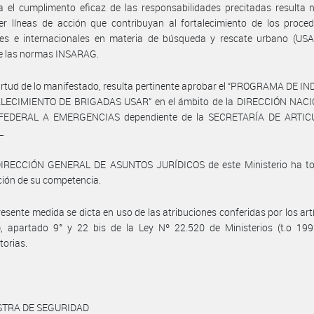
 el cumplimento eficaz de las responsabilidades precitadas resulta 
er líneas de acción que contribuyan al fortalecimiento de los proce
les e internacionales en materia de búsqueda y rescate urbano (USAR
e las normas INSARAG.
irtud de lo manifestado, resulta pertinente aprobar el “PROGRAMA DE 
LECIMIENTO DE BRIGADAS USAR” en el ámbito de la DIRECCIÓN NAC
FEDERAL A EMERGENCIAS dependiente de la SECRETARÍA DE ARTIC
.
DIRECCIÓN GENERAL DE ASUNTOS JURÍDICOS de este Ministerio ha t
ción de su competencia.
resente medida se dicta en uso de las atribuciones conferidas por los artí
), apartado 9° y 22 bis de la Ley Nº 22.520 de Ministerios (t.o 199
torias.
STRA DE SEGURIDAD