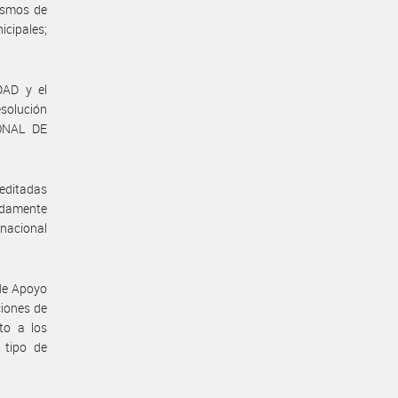
ismos de
icipales;
DAD y el
solución
ONAL DE
editadas
idamente
 nacional
 de Apoyo
ciones de
to a los
 tipo de