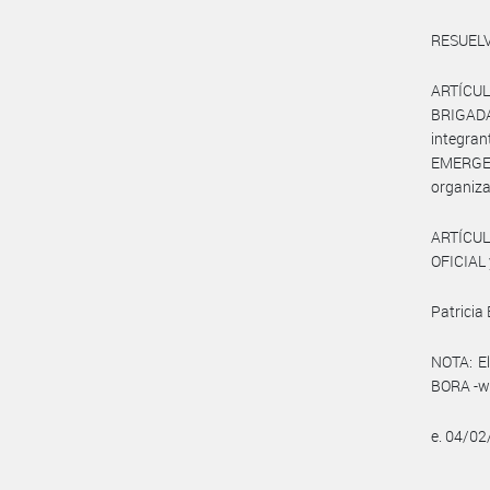
RESUELV
ARTÍCU
BRIGADA
integran
EMERGEN
organiza
ARTÍCUL
OFICIAL 
Patricia 
NOTA: El
BORA -ww
e. 04/0