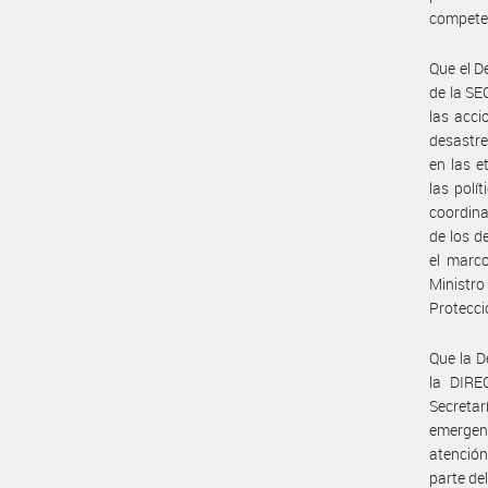
competen
Que el D
de la SE
las acci
desastre
en las e
las polít
coordina
de los d
el marco
Ministro
Protecció
Que la D
la DIR
Secretar
emergenc
atención
parte de