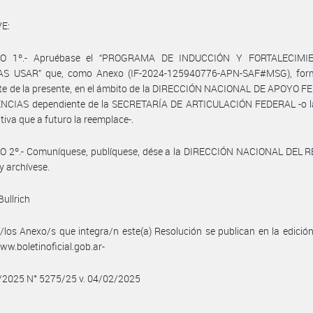
E:
LO 1º.- Apruébase el “PROGRAMA DE INDUCCIÓN Y FORTALECIMI
S USAR” que, como Anexo (IF-2024-125940776-APN-SAF#MSG), for
te de la presente, en el ámbito de la DIRECCIÓN NACIONAL DE APOYO F
CIAS dependiente de la SECRETARÍA DE ARTICULACIÓN FEDERAL -o l
tiva que a futuro la reemplace-.
O 2º.- Comuníquese, publíquese, dése a la DIRECCIÓN NACIONAL DEL 
y archívese.
Bullrich
/los Anexo/s que integra/n este(a) Resolución se publican en la edició
w.boletinoficial.gob.ar-
2/2025 N° 5275/25 v. 04/02/2025