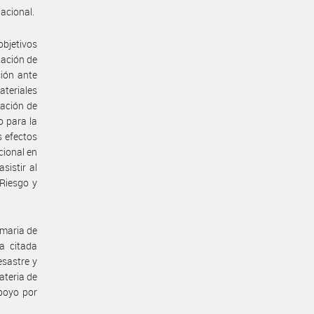
acional.
objetivos
tación de
ción ante
ateriales
lación de
to para la
s efectos
cional en
sistir al
 Riesgo y
imaria de
 citada
esastre y
ateria de
poyo por