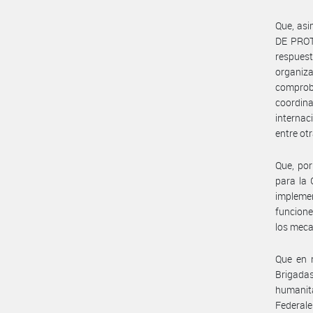
Que, as
DE PROTE
respuest
organiz
comproba
coordina
internac
entre otr
Que, por
para la 
implemen
funcione
los meca
Que en n
Brigada
humanita
Federal