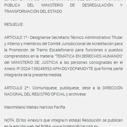
PÚBLICA DEL MINISTERIO DE DESREGULACIÓN Y
TRANSFORMACIÓN DEL ESTADO
RESUELVE:
ARTÍCULO 1º.- Desígnanse Secretario Técnico Administrativo Titular
y Alterno y miembros del Comité Jurisdiccional de Acreditación para
la Promoción de Tramo Escalafonario para funciones o puestos
comprendidos en la materia “TEMÁTICA EN DERECHOS HUMANOS”
del MINISTERIO DE JUSTICIA a las personas consignadas en el
Anexo IF-2024-139249552-APN-DGYDCP#MDYTE que forma parte
integrante de la presente medida.
ARTÍCULO 2º.- Comuníquese, publíquese, dese a la DIRECCIÓN
NACIONAL DEL REGISTRO OFICIAL y archívese.
Maximiliano Matías Narciso Fariña
NOTA: El/los Anexo/s que integra/n este(a) Resolución se publican
en la edición web del BORA -www.boletinoficial.gob.ar-