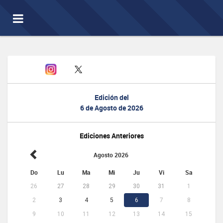
Toggle
navigation
Edición del
6 de Agosto de 2026
Ediciones Anteriores
Agosto 2026
Do
Lu
Ma
Mi
Ju
Vi
Sa
26
27
28
29
30
31
1
2
3
4
5
6
7
8
9
10
11
12
13
14
15