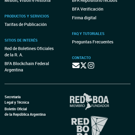
Misión, Visión e Historia
BFA Repositorio recibos
BFA Verificación
PRODUCTOS Y SERVICIOS
Firma digital
Tarifas de Publicación
FAQ Y TUTORIALES
SITIOS DE INTERÉS
Preguntas Frecuentes
Red de Boletines Oficiales
de la R. A.
CONTACTO
BFA Blockchain Federal
Argentina
Secretaría
Legal y Técnica
Boletín Oficial
de la República Argentina