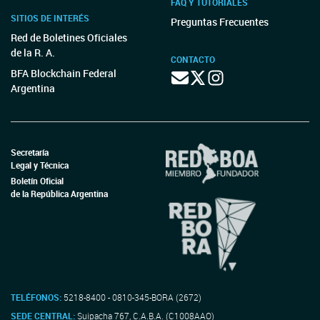
FAQ Y TUTORIALES
SITIOS DE INTERÉS
Preguntas Frecuentes
Red de Boletines Oficiales
de la R. A.
CONTACTO
BFA Blockchain Federal
Argentina
Secretaría
Legal y Técnica
Boletín Oficial
de la República Argentina
TELÉFONOS:
5218-8400 - 0810-345-BORA (2672)
SEDE CENTRAL:
Suipacha 767, C.A.B.A. (C1008AAO)