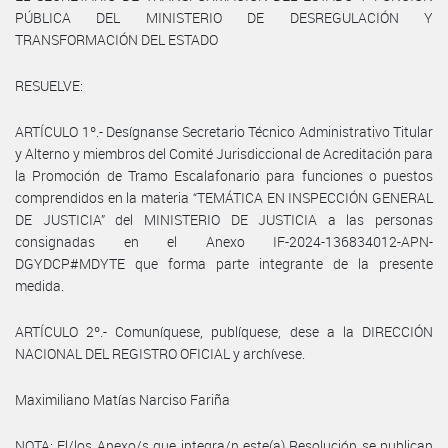
PÚBLICA DEL MINISTERIO DE DESREGULACIÓN Y
TRANSFORMACIÓN DEL ESTADO
RESUELVE:
ARTÍCULO 1º.- Desígnanse Secretario Técnico Administrativo Titular
y Alterno y miembros del Comité Jurisdiccional de Acreditación para
la Promoción de Tramo Escalafonario para funciones o puestos
comprendidos en la materia “TEMÁTICA EN INSPECCIÓN GENERAL
DE JUSTICIA” del MINISTERIO DE JUSTICIA a las personas
consignadas en el Anexo IF-2024-136834012-APN-
DGYDCP#MDYTE que forma parte integrante de la presente
medida.
ARTÍCULO 2º.- Comuníquese, publíquese, dese a la DIRECCIÓN
NACIONAL DEL REGISTRO OFICIAL y archívese.
Maximiliano Matías Narciso Fariña
NOTA: El/los Anexo/s que integra/n este(a) Resolución se publican