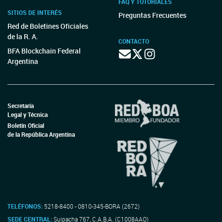
FAQ Y TUTORIALES
SITIOS DE INTERÉS
Preguntas Frecuentes
Red de Boletines Oficiales
de la R. A.
CONTACTO
BFA Blockchain Federal
Argentina
Secretaría
Legal y Técnica
Boletín Oficial
de la República Argentina
TELÉFONOS:
5218-8400 - 0810-345-BORA (2672)
SEDE CENTRAL:
Suipacha 767, C.A.B.A. (C1008AAO)