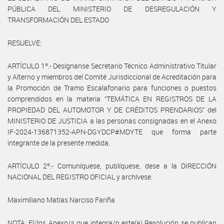
PÚBLICA DEL MINISTERIO DE DESREGULACIÓN Y
TRANSFORMACIÓN DEL ESTADO
RESUELVE:
ARTÍCULO 1º.- Desígnanse Secretario Técnico Administrativo Titular
y Alterno y miembros del Comité Jurisdiccional de Acreditación para
la Promoción de Tramo Escalafonario para funciones o puestos
comprendidos en la materia “TEMÁTICA EN REGISTROS DE LA
PROPIEDAD DEL AUTOMOTOR Y DE CRÉDITOS PRENDARIOS” del
MINISTERIO DE JUSTICIA a las personas consignadas en el Anexo
IF-2024-136871352-APN-DGYDCP#MDYTE que forma parte
integrante de la presente medida.
ARTÍCULO 2º.- Comuníquese, publíquese, dese a la DIRECCIÓN
NACIONAL DEL REGISTRO OFICIAL y archívese.
Maximiliano Matías Narciso Fariña
NOTA: El/los Anexo/s que integra/n este(a) Resolución se publican