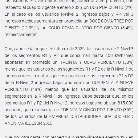
los usuarios R-Nivel 1 altos ingresos, aumentará en promedio, con
respecto al cuadro vigente a enero 2025, un DOS POR CIENTO (2%).
En el caso de los usuarios R-Nivel 2 ingresos bajos y R-Nivel 3
ingresos medios aumentará en promedio un DOCE COMA TRES POR
CIENTO (12,3%) y un OCHO COMA CUATRO POR CIENTO (8,4%),
respectivamente.
Que, cabe señalar que, en febrero de 2025, los usuarios de R Nivel 3
de los segmentos R1 y R2 que consuman hasta 400 kWh/mes
abonarán en promedio un TREINTA Y OCHO PORCIENTO (38%)
menos que los usuarios de los segmentos R1 y R2 de la R Nivel 1 de
ingresos altos; mientras que los usuarios de los segmentos R1 y R2
de la R-Nivel 2 ingresos bajos abonarán un CUARENTA Y NUEVE
PORCIENTO (49%) menos que los usuarios de los mismos
segmentos en la R Nivel 1 de ingresos. Cabe destacar que, en los
segmentos R1 y R2 del R-Nivel 2 ingresos bajos se ubican 815.000
usuarios, que representan el TREINTA Y CINCO POR CIENTO (35%)
de los usuarios de la EMPRESA DISTRIBUIDORA SUR SOCIEDAD
ANÓNIMA (EDESUR S.A.).
Que, por otra parte, con respecto al cuadro vigente a enero 2025, en