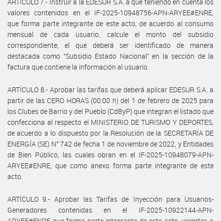
ARTÍCULO 7.- Instruir a la EDESUR S.A. a que teniendo en cuenta los
valores contenidos en el IF-2025-10948756-APN-ARYEE#ENRE,
que forma parte integrante de este acto, de acuerdo al consumo
mensual de cada usuario, calcule el monto del subsidio
correspondiente, el que deberá ser identificado de manera
destacada como “Subsidio Estado Nacional” en la sección de la
factura que contiene la información al usuario.
ARTÍCULO 8.- Aprobar las tarifas que deberá aplicar EDESUR S.A. a
partir de las CERO HORAS (00:00 h) del 1 de febrero de 2025 para
los Clubes de Barrio y del Pueblo (CdByP) que integran el listado que
confecciona al respecto el MINISTERIO DE TURISMO Y DEPORTES,
de acuerdo a lo dispuesto por la Resolución de la SECRETARÍA DE
ENERGÍA (SE) N° 742 de fecha 1 de noviembre de 2022, y Entidades
de Bien Público, las cuales obran en el IF-2025-10948079-APN-
ARYEE#ENRE, que como anexo forma parte integrante de este
acto.
ARTÍCULO 9.- Aprobar las Tarifas de Inyección para Usuarios-
Generadores contenidas en el IF-2025-10922144-APN-
ARYEE#ENRE que forma parte integrante de este acto, vigentes a