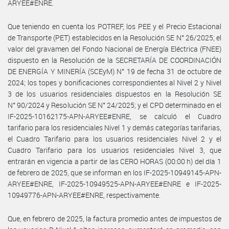
ARYEE#ENRE.
Que teniendo en cuenta los POTREF, los PEE y el Precio Estacional
de Transporte (PET) establecidos en la Resolución SE N° 26/2025; el
valor del gravamen del Fondo Nacional de Energía Eléctrica (FNEE)
dispuesto en la Resolución de la SECRETARÍA DE COORDINACIÓN
DE ENERGÍA Y MINERÍA (SCEyM) N° 19 de fecha 31 de octubre de
2024; los topes y bonificaciones correspondientes al Nivel 2 y Nivel
3 de los usuarios residenciales dispuestos en la Resolución SE
N° 90/2024 y Resolución SE N° 24/2025; y el CPD determinado en el
IF-2025-10162175-APN-ARYEE#ENRE, se calculó el Cuadro
tarifario para los residenciales Nivel 1 y demás categorías tarifarias,
el Cuadro Tarifario para los usuarios residenciales Nivel 2 y el
Cuadro Tarifario para los usuarios residenciales Nivel 3, que
entrarán en vigencia a partir de las CERO HORAS (00:00 h) del día 1
de febrero de 2025, que se informan en los IF-2025-10949145-APN-
ARYEE#ENRE, IF-2025-10949525-APN-ARYEE#ENRE e IF-2025-
10949776-APN-ARYEE#ENRE, respectivamente.
Que, en febrero de 2025, la factura promedio antes de impuestos de