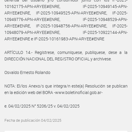
10162175-APN-ARYEE#ENRE, IF-2025-10949145-APN-
ARYEE#ENRE, IF-2025-10949525-APN-ARYEE#ENRE, IF-2025-
10949776-APN-ARYEE#ENRE, IF-2025-10948529-APN-
ARYEE#ENRE, IF-2025-10948756-APN-ARYEE#ENRE, IF-2025-
10948079-APN-ARYEE#ENRE, IF-2025-10922144-APN-
ARYEE#ENRE e IF-2025-10161983-APN-ARYEE#ENRE
ARTÍCULO 14.- Regístrese, comuníquese, publíquese, dese a la
DIRECCIÓN NACIONAL DEL REGISTRO OFICIAL y archívese.
Osvaldo Ernesto Rolando
NOTA: El/los Anexo/s que integra/n este(a) Resolución se publican
en la edición web del BORA -www.boletinoficial.gob.ar-
e. 04/02/2025 N° 5206/25 v. 04/02/2025
Fecha de publicación 04/02/2025