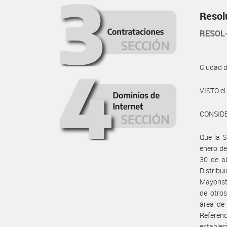
Resol
RESOL
Ciudad 
VISTO e
CONSID
Que la 
enero de
30 de ab
Distribu
Mayorist
de otros
área de 
Referenc
estable