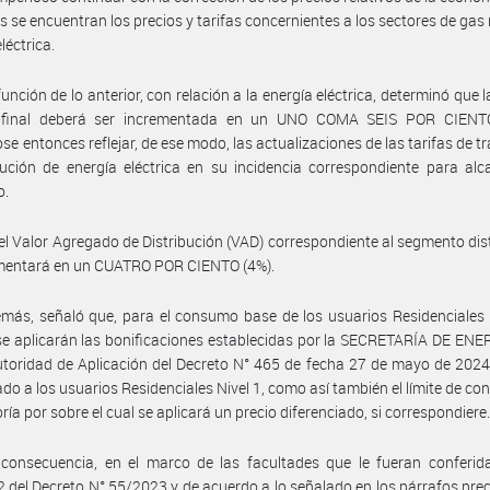
es se encuentran los precios y tarifas concernientes a los sectores de gas 
léctrica.
unción de lo anterior, con relación a la energía eléctrica, determinó que l
 final deberá ser incrementada en un UNO COMA SEIS POR CIENTO
se entonces reflejar, de ese modo, las actualizaciones de las tarifas de t
bución de energía eléctrica en su incidencia correspondiente para alc
o.
 el Valor Agregado de Distribución (VAD) correspondiente al segmento dis
ementará en un CUATRO POR CIENTO (4%).
más, señaló que, para el consumo base de los usuarios Residenciales 
 se aplicarán las bonificaciones establecidas por la SECRETARÍA DE ENE
oridad de Aplicación del Decreto N° 465 de fecha 27 de mayo de 2024,
do a los usuarios Residenciales Nivel 1, como así también el límite de c
ría por sobre el cual se aplicará un precio diferenciado, si correspondiere
consecuencia, en el marco de las facultades que le fueran conferida
 2 del Decreto N° 55/2023 y de acuerdo a lo señalado en los párrafos pre