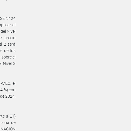
SE N° 24
plicar al
del Nivel
l precio
l 2 será
e de los
 sobre el
l Nivel 3
-MEC, el
(4 %) con
 de 2024,
rte (PET)
cional de
RDINACIÓN