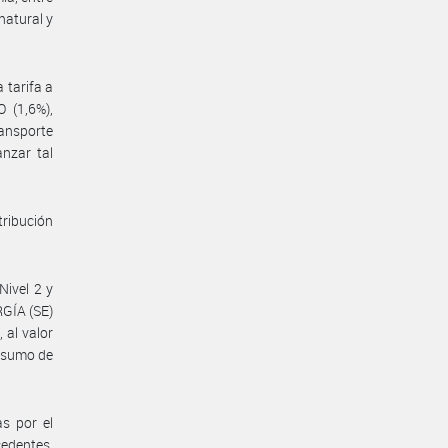
natural y
a tarifa a
 (1,6%),
ransporte
anzar tal
tribución
Nivel 2 y
RGÍA (SE)
 al valor
onsumo de
.
s por el
cedentes,