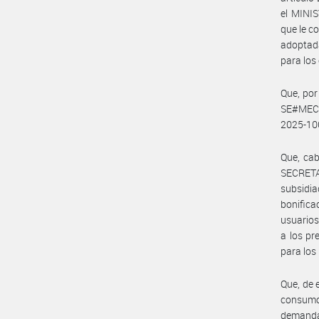
el MINI
que le 
adoptada
para los
Que, po
SE#MEC, 
2025-10
Que, cab
SECRETA
subsidia
bonifica
usuarios
a los pr
para los 
Que, de 
consumo
demanda 