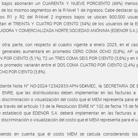
s bajos abonarán un CUARENTA Y NUEVE PORCIENTO (49%) menos
 de los mismos segmentos en la R Nivel 1 de ingresos. Cabe destacar qu
os R1 y R2 del R-Nivel 2 ingresos bajos se ubican 900.000 usuar
ntan el TREINTA Y CUATRO POR CIENTO (34%) de los usuarios de la
UIDORA Y COMERCIALIZADA NORTE SOCIEDAD ANÓNIMA (EDENOR S.A.)
 otra parte, con respecto al cuadro vigente a enero 2025, en el cas
s generales aumentará en promedio CERO COMA OCHO (0,8%), AP 
 POR CIENTO (5,1%), T2 un TRES COMA SEIS POR CIENTO (3,6%) y en lo
s promedio variarán entre el DOS COMA CUATRO POR CIENTO (2,4%) y
HO POR CIENTO (3,8%).
diante Nota N° NO-2024-12342933-APN-SE#MEC, la SECRETARÍA DE
l ENRE, que las distribuidoras deben implementar en las facturas a 
la discriminación o visualización del costo que el MEM representa para el
, a través del artículo 13 de la Resolución ENRE N° 102 de fecha 15 de f
e estableció que EDENOR S.A. deberá implementar en las facturas a 
la discriminación o visualización del costo que el MEM representa para el u
niendo en cuenta que el costo MEM se calcula considerando los