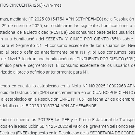
TOS CINCUENTA (250) kWh/mes.
emás, mediante (IF-2025-08154754-APN-SSTYPE#MEC) de la Resolución 
 29 de enero de 2025, se modificaron las siguientes bonificaciones a a
stacional de la Electricidad (PEST): a) Los consumos base de los usuarios 
án una bonificación del SESENTA Y CINCO POR CIENTO (65%) sobre e
 para el Segmento N1. El consumo excedente de los usuarios del Nive
ado al precio definido anteriormente para N1 y; b) Los consumos bas
 del Nivel 3 tendrán una bonificación del CINCUENTA POR CIENTO (50%)
efinido para el segmento N1. El consumo excedente de los usuarios de
orizado al precio definido anteriormente para N1.
niendo en cuenta lo establecido en la Nota N° NO-2025-10092963-APN
opio de Distribución (CPD) se incrementará en un CUATRO POR CIENTO 
 al establecido en la Resolución ENRE N° 1061 de fecha 27 de diciembre
se detalla en el IF-2025-10160704-APN-ARYEE#ENRE.
endo en cuenta los POTREF, los PEE y el Precio Estacional de Transpo
idos en la Resolución SE N° 26/2025; el valor del gravamen del Fondo Na
Eléctrica (FNEE) dispuesto en la Resolución de la SECRETARÍA DE COO