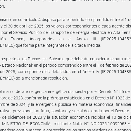
ón.
mismo, en su artículo 4 dispuso para el período comprendido entre el 1 d
y el 30 de abril de 2025 los valores correspondientes a cada agente dis
por el Servicio Público de Transporte de Energía Eléctrica en Alta Tens
ución Troncal, incorporados en el Anexo III (IF-2025-10435
MEC) que forma parte integrante de la citada medida.
respecto a los Precios sin Subsidio que deberán considerarse para ident
o Estado Nacional” en el período comprendido entre el 1 de febrero de 202
 de 2025, corresponden los detallados en el Anexo IV (IF-2025-10438
#MEC) de la mencionada resolución.
el marco de la emergencia energética dispuesta por el Decreto N° 55 de
mbre de 2023, conforme la prórroga establecida en el Decreto N° 1023 de
mbre de 2024; y la emergencia pública en materia económica, financiera
rativa, previsional, tarifaria, sanitaria y social declarada por el Decreto
 de diciembre de 2023 y la situación económica recibida el 10 de dic
l MINISTRO DE ECONOMÍA, mediante Nota N° NO-2025-10092963-
mperioso continuar con la corrección de los precios relativos de la econom