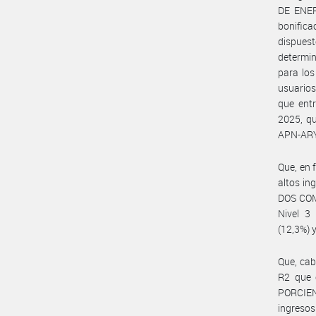
DE ENER
bonific
dispues
determi
para los
usuarios
que entr
2025, q
APN-ARY
Que, en 
altos in
DOS COMA
Nivel 3
(12,3%)
Que, cab
R2 que
PORCIEN
ingreso