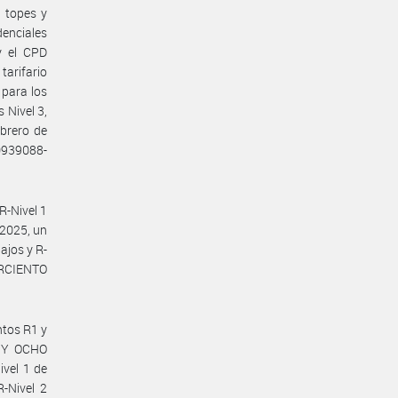
 topes y
enciales
y el CPD
arifario
 para los
 Nivel 3,
ebrero de
0939088-
R-Nivel 1
 2025, un
ajos y R-
ORCIENTO
ntos R1 y
 Y OCHO
vel 1 de
-Nivel 2