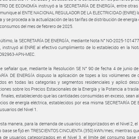
STRO DE ECONOMÍA instruyó a la SECRETARÍA DE ENERGÍA, entre otras 
comunique al ENTE NACIONAL REGULADOR DE LA ELECTRICIDAD (ENRE) l
 y se proceda a la actualización de las tarifas de distribución de energía e
 consumos del mes de febrero de 2025.
r último, la SECRETARÍA DE ENERGÍA, mediante Nota N° NO-2025-10147
instruyó al ENRE al efectivo cumplimiento de lo establecido en la No
092963-APN-MEC.
e señalar que, mediante la Resolución SE N° 90 de fecha 4 de junio de
RÍA DE ENERGÍA dispuso la aplicación de topes a los volúmenes de
dos en todas las categorías y segmentos residenciales y aplicó desc
ciones sobre los Precios Estacionales de la Energía y la Potencia a trasla
 finales, estableciendo que las cantidades consumidas en exceso, sean
ecios de energía eléctrica, establecidos por esa misma SECRETARÍA D
usuarios del Nivel 1.
esta manera, para la demanda de usuarios categorizados en el Nivel 2, el l
 base se fijó en TRESCIENTOS CINCUENTA (350) kWh/mes; mientras que,
de usuarios categorizados en el Nivel 3, el límite del consumo base s