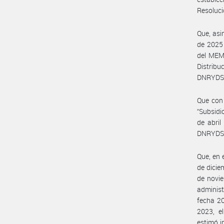
Resoluci
Que, asi
de 2025 
del MEM 
Distrib
DNRYDSE#
Que con 
“Subsidi
de abril
DNRYDSE
Que, en 
de dicie
de novie
administ
fecha 20
2023, e
estimó i