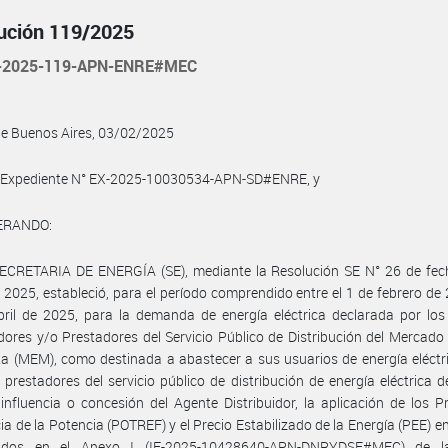
ución 119/2025
-2025-119-APN-ENRE#MEC
de Buenos Aires, 03/02/2025
l Expediente N° EX-2025-10030534-APN-SD#ENRE, y
ERANDO:
SECRETARIA DE ENERGÍA (SE), mediante la Resolución SE N° 26 de fec
 2025, estableció, para el período comprendido entre el 1 de febrero de 
ril de 2025, para la demanda de energía eléctrica declarada por los
idores y/o Prestadores del Servicio Público de Distribución del Mercado 
a (MEM), como destinada a abastecer a sus usuarios de energía eléctri
 prestadores del servicio público de distribución de energía eléctrica d
influencia o concesión del Agente Distribuidor, la aplicación de los P
ia de la Potencia (POTREF) y el Precio Estabilizado de la Energía (PEE) e
cidos en el Anexo I (IF-2025-10428640-APN-DNRYDSE#MEC) de l