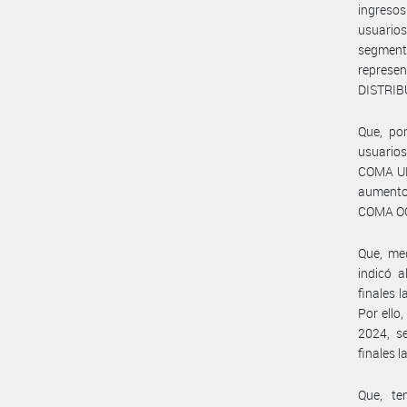
ingreso
usuarios
segment
represe
DISTRIB
Que, por
usuario
COMA UN
aumento
COMA OC
Que, me
indicó a
finales 
Por ello
2024, s
finales 
Que, te