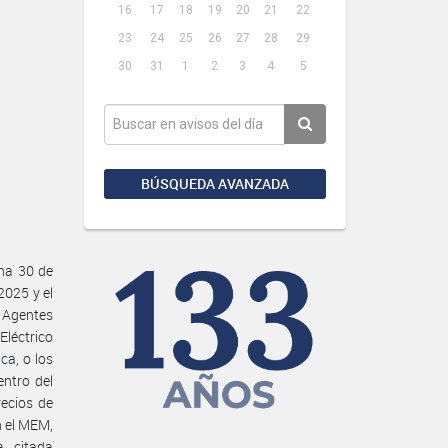
16
17
18
19
20
21
22
23
24
25
26
27
28
29
30
31
1
2
3
4
5
BÚSQUEDA AVANZADA
ha 30 de
2025 y el
 Agentes
Eléctrico
ca, o los
entro del
recios de
n el MEM,
a citada