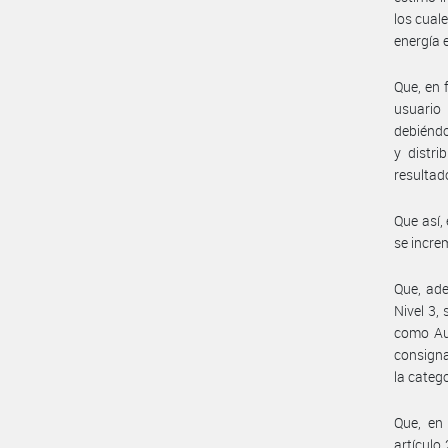
los cual
energía e
Que, en f
usuario
debiéndo
y distri
resultad
Que así,
se incr
Que, ade
Nivel 3,
como Aut
consigna
la catego
Que, en 
artículo