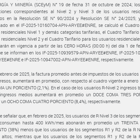
GÍA Y MINERÍA (SCEyM) N° 19 de fecha 31 de octubre de 2024; los
aciones correspondientes al Nivel 2 y Nivel 3 de los usuarios resid
tos en la Resolución SE N° 90/2024 y Resolución SE N° 24/2025; 
nado en el IF-2025-10160704-APN-ARYEE#ENRE, se calculó el Cuadro t
 residenciales Nivel 1 y demás categorías tarifarias, el Cuadro Tarifario
 residenciales Nivel 2 y el Cuadro Tarifario para los usuarios residenciales
arán en vigencia a partir de las CERO HORAS (00:00 h) del día 1 de f
ue se informan en los IF-2025-10939579-APN-ARYEE#ENRE, IF-2025-1
EE#ENRE e IF-2025-10947002-APN-ARYEE#ENRE, respectivamente.
febrero de 2025, la factura promedio antes de impuestos de los usuarios 
gresos, aumentará en promedio, con respecto al cuadro vigente a enero
 UN PORCIENTO (2,1%). En el caso de los usuarios R-Nivel 2 ingresos b
 ingresos medios aumentará en promedio un DOCE COMA TRES P
 y un OCHO COMA CUATRO PORCIENTO (8,4%), respectivamente.
e señalar que, en febrero de 2025, los usuarios de R Nivel 3 de los segme
 consuman hasta 400 kWh/mes abonarán en promedio un TREINTA
TO (38%) menos que los usuarios de los segmentos R1 y R2 de la R Ni
s altos; mientras que los usuarios de los segmentos R1 y R2 de la R