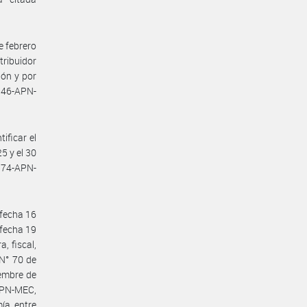
e febrero
tribuidor
ión y por
346-APN-
ificar el
5 y el 30
574-APN-
 fecha 16
 fecha 19
, fiscal,
 N° 70 de
iembre de
APN-MEC,
ía, entre