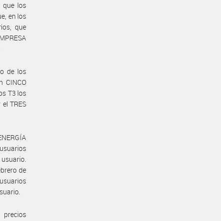
 que los
e, en los
ios, que
 EMPRESA
.
o de los
un CINCO
s T3 los
 el TRES
 ENERGÍA
usuarios
 usuario.
ebrero de
usuarios
suario.
 precios