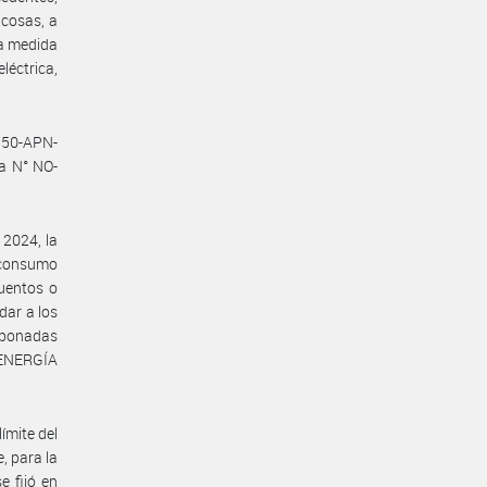
cosas, a
a medida
léctrica,
750-APN-
ta N° NO-
 2024, la
 consumo
uentos o
dar a los
 abonadas
E ENERGÍA
ímite del
 para la
e fijó en