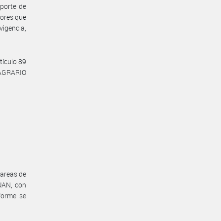
aporte de
dores que
vigencia,
tículo 89
 AGRARIO
tareas de
UAN, con
forme se