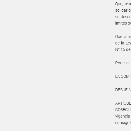
Que, asi
solidari
se desem
límites 
Que la p
de la L
N° 15 de
Por ello,
LA COM
RESUELV
ARTÍCULO
COSECHA
vigenci
consigna