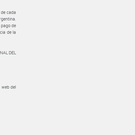
5 de cada
rgentina.
e pago de
cia de la
ONAL DEL
n web del