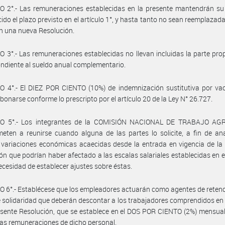
 2°.- Las remuneraciones establecidas en la presente mantendrán su 
ido el plazo previsto en el artículo 1°, y hasta tanto no sean reemplazada
en una nueva Resolución.
 3°.- Las remuneraciones establecidas no llevan incluidas la parte pro
ndiente al sueldo anual complementario.
 4°.- El DIEZ POR CIENTO (10%) de indemnización sustitutiva por vac
bonarse conforme lo prescripto por el artículo 20 de la Ley N° 26.727.
O 5°.- Los integrantes de la COMISIÓN NACIONAL DE TRABAJO AG
ten a reunirse cuando alguna de las partes lo solicite, a fin de ana
 variaciones económicas acaecidas desde la entrada en vigencia de la
ón que podrían haber afectado a las escalas salariales establecidas en el
 necesidad de establecer ajustes sobre éstas.
 6°.- Establécese que los empleadores actuarán como agentes de retenc
 solidaridad que deberán descontar a los trabajadores comprendidos en
esente Resolución, que se establece en el DOS POR CIENTO (2%) mensual
 las remuneraciones de dicho personal.