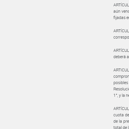
ARTÍCULO
aún venc
fijadas 
ARTÍCULO
correspo
ARTÍCULO
deberá a
ARTICUL
comprome
posibles
Resoluci
1°, y la
ARTÍCULO
cuota de
de la pr
total de