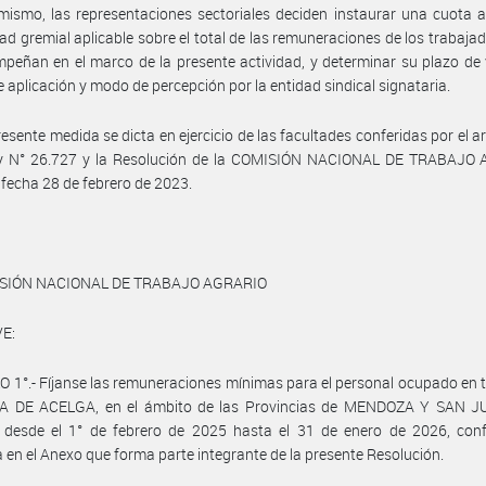
mismo, las representaciones sectoriales deciden instaurar una cuota 
dad gremial aplicable sobre el total de las remuneraciones de los trabaja
peñan en el marco de la presente actividad, y determinar su plazo de 
de aplicación y modo de percepción por la entidad sindical signataria.
resente medida se dicta en ejercicio de las facultades conferidas por el ar
ey N° 26.727 y la Resolución de la COMISIÓN NACIONAL DE TRABAJO
 fecha 28 de febrero de 2023.
ISIÓN NACIONAL DE TRABAJO AGRARIO
E:
 1°.- Fíjanse las remuneraciones mínimas para el personal ocupado en 
 DE ACELGA, en el ámbito de las Provincias de MENDOZA Y SAN J
a desde el 1° de febrero de 2025 hasta el 31 de enero de 2026, con
 en el Anexo que forma parte integrante de la presente Resolución.