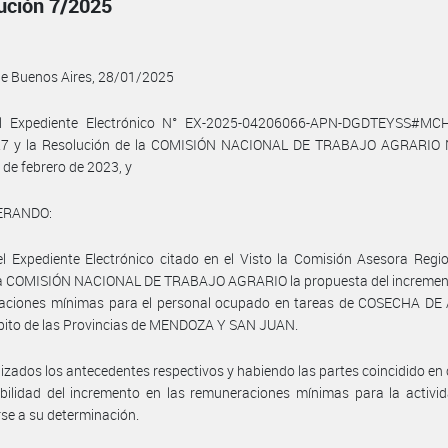
ución 7/2025
de Buenos Aires, 28/01/2025
l Expediente Electrónico N° EX-2025-04206066-APN-DGDTEYSS#MCH
27 y la Resolución de la COMISIÓN NACIONAL DE TRABAJO AGRARIO 
 de febrero de 2023, y
ERANDO:
l Expediente Electrónico citado en el Visto la Comisión Asesora Regi
 la COMISIÓN NACIONAL DE TRABAJO AGRARIO la propuesta del increment
aciones mínimas para el personal ocupado en tareas de COSECHA DE
bito de las Provincias de MENDOZA Y SAN JUAN.
izados los antecedentes respectivos y habiendo las partes coincidido en
abilidad del incremento en las remuneraciones mínimas para la activi
se a su determinación.