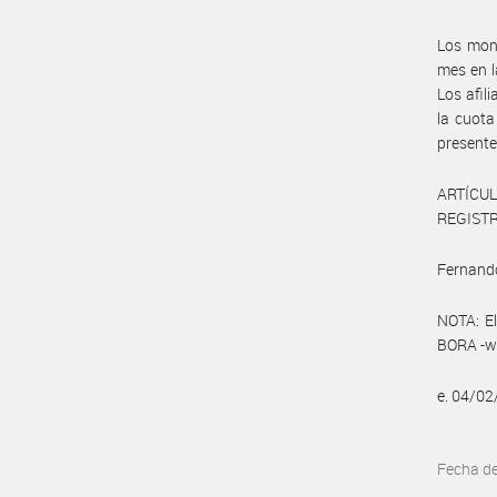
Los mont
mes en l
Los afil
la cuota
presente
ARTÍCULO
REGISTRO
Fernando
NOTA: El
BORA -ww
e. 04/0
Fecha d