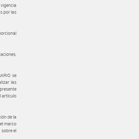
vigencia
s por las
porcional
aciones,
RARIO se
lizar las
 presente
 artículo
ión de la
 el marco
 sobre el