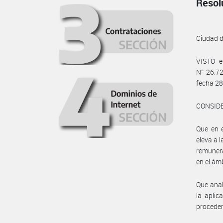
Resol
Ciudad 
VISTO e
N° 26.7
fecha 28
CONSID
Que en e
eleva a
remuner
en el ám
Que anal
la aplic
proceder