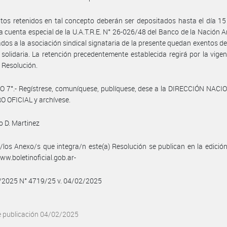
os retenidos en tal concepto deberán ser depositados hasta el día 1
a cuenta especial de la U.A.T.R.E. N° 26-026/48 del Banco de la Nación A
iados a la asociación sindical signataria de la presente quedan exentos d
 solidaria. La retención precedentemente establecida regirá por la vigen
 Resolución.
 7°.- Regístrese, comuníquese, publíquese, dese a la DIRECCIÓN NACI
 OFICIAL y archívese.
 D. Martinez
/los Anexo/s que integra/n este(a) Resolución se publican en la edició
w.boletinoficial.gob.ar-
2/2025 N° 4719/25 v. 04/02/2025
e publicación 04/02/2025