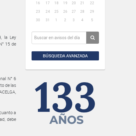
16
17
18
19
20
21
22
23
24
25
26
27
28
29
30
31
1
2
3
4
5
, la Ley
N° 15 de
BÚSQUEDA AVANZADA
onal N° 6
o de las
 ACELGA,
 cuanto a
dad, debe