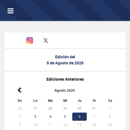
Toggle
navigation
Edición del
6 de Agosto de 2026
Ediciones Anteriores
Agosto 2026
Do
Lu
Ma
Mi
Ju
Vi
Sa
26
27
28
29
30
31
1
2
3
4
5
6
7
8
9
10
11
12
13
14
15