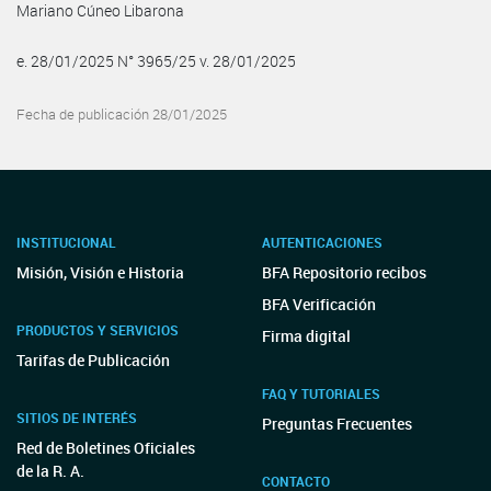
Mariano Cúneo Libarona
e. 28/01/2025 N° 3965/25 v. 28/01/2025
Fecha de publicación 28/01/2025
INSTITUCIONAL
AUTENTICACIONES
Misión, Visión e Historia
BFA Repositorio recibos
BFA Verificación
PRODUCTOS Y SERVICIOS
Firma digital
Tarifas de Publicación
FAQ Y TUTORIALES
SITIOS DE INTERÉS
Preguntas Frecuentes
Red de Boletines Oficiales
de la R. A.
CONTACTO