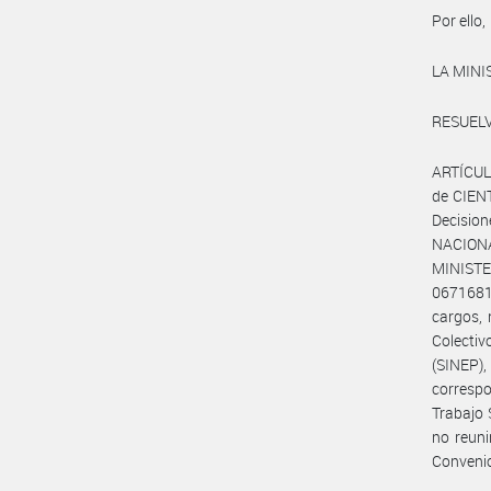
Por ello,
LA MIN
RESUELV
ARTÍCULO
de CIENT
Decisio
NACIONA
MINISTE
0671681
cargos, 
Colecti
(SINEP)
correspo
Trabajo 
no reuni
Conveni