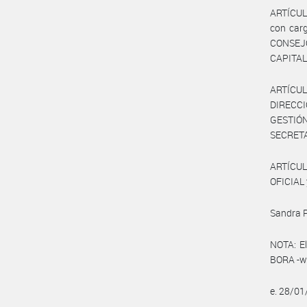
ARTÍCULO
con carg
CONSEJ
CAPITA
ARTÍCULO
DIRECC
GESTIÓ
SECRETA
ARTÍCUL
OFICIAL 
Sandra P
NOTA: El
BORA -ww
e. 28/0