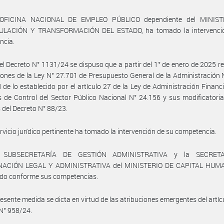
 OFICINA NACIONAL DE EMPLEO PÚBLICO dependiente del MINIST
LACIÓN Y TRANSFORMACIÓN DEL ESTADO, ha tomado la intervenci
ncia.
el Decreto N° 1131/24 se dispuso que a partir del 1° de enero de 2025 re
iones de la Ley N° 27.701 de Presupuesto General de la Administración 
d de lo establecido por el artículo 27 de la Ley de Administración Financi
 de Control del Sector Público Nacional N° 24.156 y sus modificatoria
 del Decreto N° 88/23.
ervicio jurídico pertinente ha tomado la intervención de su competencia.
 SUBSECRETARÍA DE GESTIÓN ADMINISTRATIVA y la SECRET
ACIÓN LEGAL Y ADMINISTRATIVA del MINISTERIO DE CAPITAL HUM
ido conforme sus competencias.
resente medida se dicta en virtud de las atribuciones emergentes del artícu
N° 958/24.