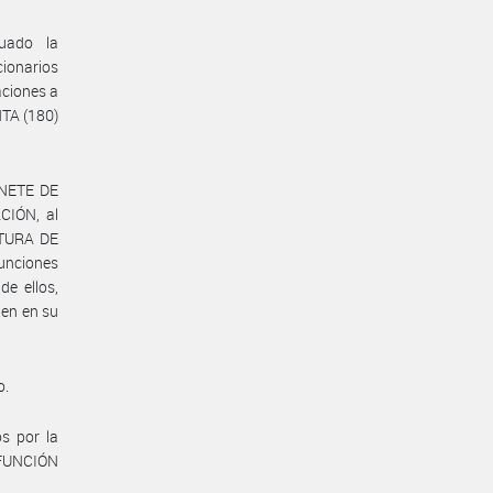
uado la
ionarios
aciones a
NTA (180)
INETE DE
CIÓN, al
ATURA DE
funciones
e ellos,
nen en su
o.
s por la
 FUNCIÓN