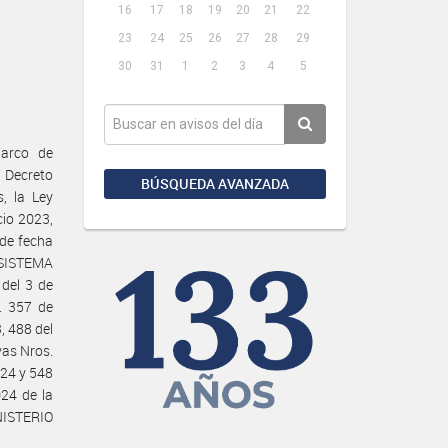
16
17
18
19
20
21
22
23
24
25
26
27
28
29
30
31
1
2
3
4
5
Marco de
Decreto
BÚSQUEDA AVANZADA
, la Ley
cio 2023,
 de fecha
l SISTEMA
del 3 de
. 357 de
, 488 del
vas Nros.
024 y 548
24 de la
ISTERIO