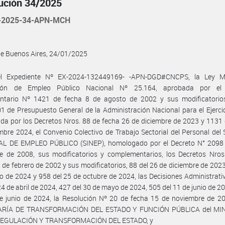
ución 34/2025
-2025-34-APN-MCH
de Buenos Aires, 24/01/2025
l Expediente Nº EX-2024-132449169- -APN-DGD#CNCPS, la Ley 
ción de Empleo Público Nacional Nº 25.164, aprobada por el 
ntario Nº 1421 de fecha 8 de agosto de 2002 y sus modificatorios
1 de Presupuesto General de la Administración Nacional para el Ejerci
da por los Decretos Nros. 88 de fecha 26 de diciembre de 2023 y 1131
mbre 2024, el Convenio Colectivo de Trabajo Sectorial del Personal de
L DE EMPLEO PÚBLICO (SINEP), homologado por el Decreto N° 2098 
re de 2008, sus modificatorios y complementarios, los Decretos Nros
 de febrero de 2002 y sus modificatorios, 88 del 26 de diciembre de 2023
io de 2024 y 958 del 25 de octubre de 2024, las Decisiones Administrati
24 de abril de 2024, 427 del 30 de mayo de 2024, 505 del 11 de junio de 2
e junio de 2024, la Resolución Nº 20 de fecha 15 de noviembre de 20
ARÍA DE TRANSFORMACIÓN DEL ESTADO Y FUNCIÓN PÚBLICA del MIN
EGULACIÓN Y TRANSFORMACIÓN DEL ESTADO, y