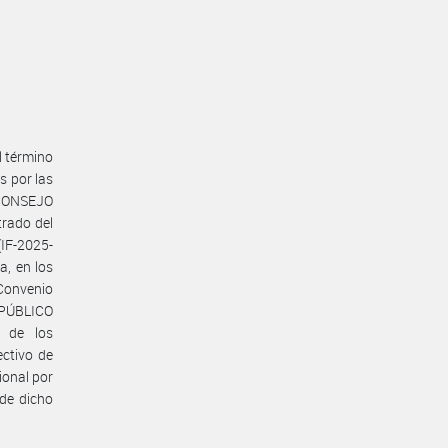
l término
s por las
 CONSEJO
rado del
IF-2025-
, en los
 Convenio
 PÚBLICO
o de los
ctivo de
ional por
 de dicho