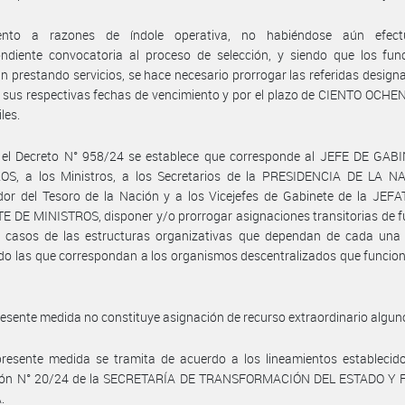
ento a razones de índole operativa, no habiéndose aún efect
ndiente convocatoria al proceso de selección, y siendo que los func
n prestando servicios, se hace necesario prorrogar las referidas design
e sus respectivas fechas de vencimiento y por el plazo de CIENTO OCHE
les.
 el Decreto N° 958/24 se establece que corresponde al JEFE DE GAB
OS, a los Ministros, a los Secretarios de la PRESIDENCIA DE LA NA
dor del Tesoro de la Nación y a los Vicejefes de Gabinete de la JEF
 DE MINISTROS, disponer y/o prorrogar asignaciones transitorias de 
s casos de las estructuras organizativas que dependan de cada una d
do las que correspondan a los organismos descentralizados que funcio
resente medida no constituye asignación de recurso extraordinario algun
resente medida se tramita de acuerdo a los lineamientos establecido
ión N° 20/24 de la SECRETARÍA DE TRANSFORMACIÓN DEL ESTADO Y
.