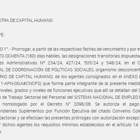
ISTRA DE CAPITAL HUMANO
E:
 1°. - Prorrogar, a partir de las respectivas fechas de vencimiento y por e
O OCHENTA (180) días hábiles, las designaciones transitorias dispuesta
nes Administrativas Nº 234/24, 427/24, 505/24 y 548/24, en el
L DE COORDINACIÓN DE POLÍTICAS SOCIALES, organismo desconcent
RIO DE CAPITAL HUMANO, de los agentes consignados en el ANEXO (
1-APN-DGA#CNCPS) que forma parte integrante de la presente medida
niveles, grados y niveles de funciones ejecutivas que allí se detallan del
vo de Trabajo Sectorial del Personal del SISTEMA NACIONAL DE EMPLEO
, homologado por el Decreto N° 2098/08. Se autoriza el pag
ndientes Suplementos por Función Ejecutiva del citado Convenio Cole
Sectorial y se efectúan las presentes prórrogas con autorización excepc
r dichos agentes los requisitos mínimos establecidos en el artículo 14
o.