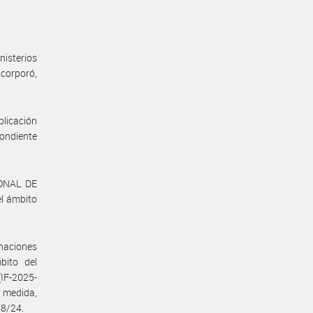
nisterios
ncorporó,
plicación
pondiente
IONAL DE
l ámbito
gnaciones
bito del
IF-2025-
 medida,
48/24.