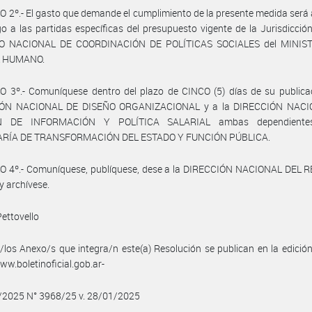
 2º.- El gasto que demande el cumplimiento de la presente medida será
o a las partidas específicas del presupuesto vigente de la Jurisdicció
O NACIONAL DE COORDINACIÓN DE POLÍTICAS SOCIALES del MINIST
L HUMANO.
 3º.- Comuníquese dentro del plazo de CINCO (5) días de su publicac
IÓN NACIONAL DE DISEÑO ORGANIZACIONAL y a la DIRECCIÓN NACI
N DE INFORMACIÓN Y POLÍTICA SALARIAL ambas dependiente
RÍA DE TRANSFORMACIÓN DEL ESTADO Y FUNCIÓN PÚBLICA.
O 4º.- Comuníquese, publíquese, dese a la DIRECCIÓN NACIONAL DEL 
y archívese.
ettovello
/los Anexo/s que integra/n este(a) Resolución se publican en la edició
w.boletinoficial.gob.ar-
1/2025 N° 3968/25 v. 28/01/2025