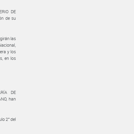
ERIO DE
ón de su
girán las
Nacional,
era y los
s, en los
ARÍA DE
ANO, han
lo 2° del