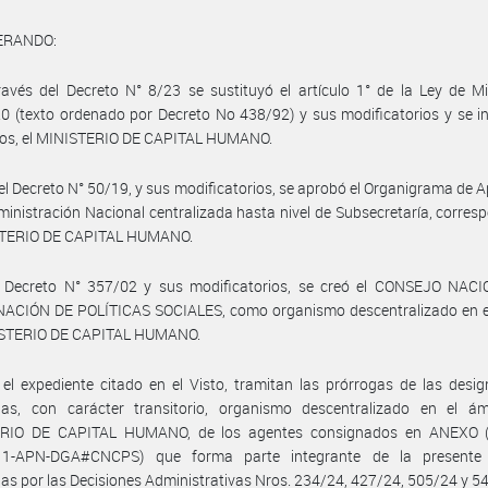
ERANDO:
avés del Decreto N° 8/23 se sustituyó el artículo 1° de la Ley de Mi
0 (texto ordenado por Decreto No 438/92) y sus modificatorios y se i
tros, el MINISTERIO DE CAPITAL HUMANO.
el Decreto N° 50/19, y sus modificatorios, se aprobó el Organigrama de A
ministración Nacional centralizada hasta nivel de Subsecretaría, corres
STERIO DE CAPITAL HUMANO.
 Decreto N° 357/02 y sus modificatorios, se creó el CONSEJO NAC
ACIÓN DE POLÍTICAS SOCIALES, como organismo descentralizado en e
ISTERIO DE CAPITAL HUMANO.
el expediente citado en el Visto, tramitan las prórrogas de las desi
das, con carácter transitorio, organismo descentralizado en el ám
RIO DE CAPITAL HUMANO, de los agentes consignados en ANEXO (
1-APN-DGA#CNCPS) que forma parte integrante de la presente
as por las Decisiones Administrativas Nros. 234/24, 427/24, 505/24 y 5