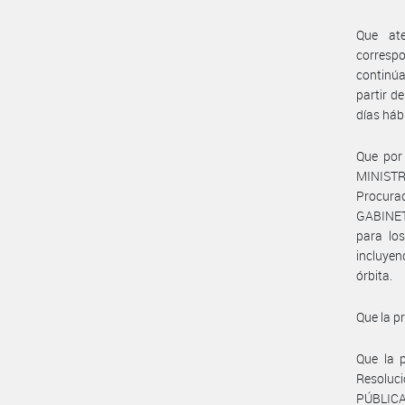
Que at
correspo
continúa
partir d
días hábi
Que por
MINISTR
Procura
GABINETE
para lo
incluyen
órbita.
Que la p
Que la p
Resoluc
PÚBLICA