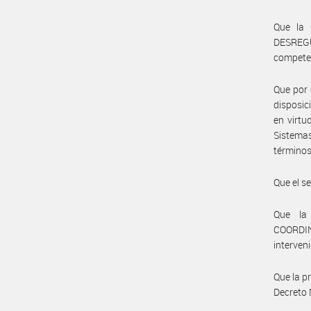
Que la
DESREGU
compete
Que por 
disposic
en virtu
Sistemas
términos
Que el s
Que la
COORDIN
interven
Que la p
Decreto 