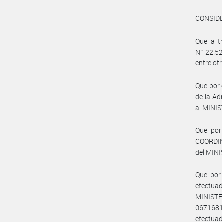
CONSID
Que a tr
N° 22.52
entre o
Que por 
de la Ad
al MINI
Que por
COORDIN
del MIN
Que por 
efectua
MINISTE
0671681
efectuad