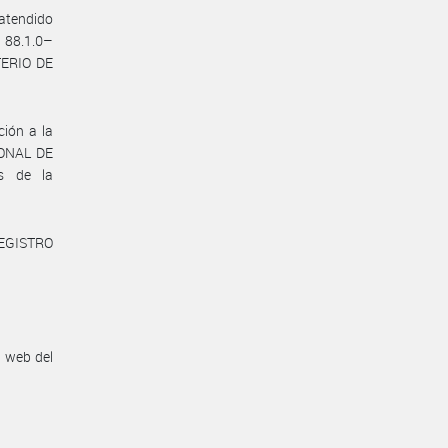
 atendido
n 88.1.0–
ERIO DE
ión a la
ONAL DE
s de la
REGISTRO
n web del