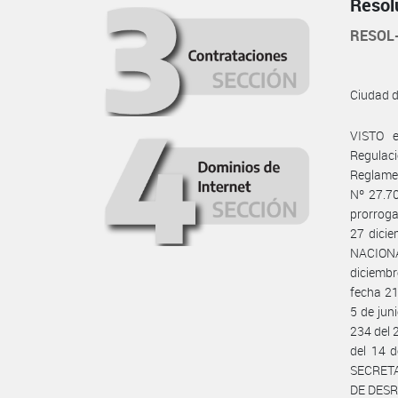
Resol
RESOL
Ciudad 
VISTO e
Regula
Reglame
Nº 27.70
prorroga
27 dicie
NACIONA
diciemb
fecha 21
5 de jun
234 del 
del 14 d
SECRET
DE DESR