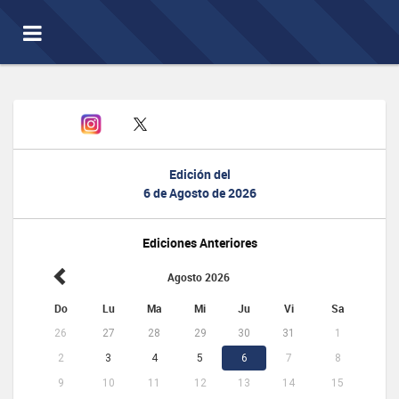
Toggle
navigation
Edición del
6 de Agosto de 2026
Ediciones Anteriores
Agosto 2026
Do
Lu
Ma
Mi
Ju
Vi
Sa
26
27
28
29
30
31
1
2
3
4
5
6
7
8
9
10
11
12
13
14
15