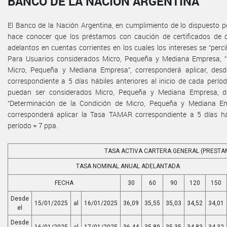
BANCO DE LA NACIÓN ARGENTINA
El Banco de la Nación Argentina, en cumplimiento de lo dispuesto por
hace conocer que los préstamos con caución de certificados de 
adelantos en cuentas corrientes en los cuales los intereses se “perc
Para Usuarios considerados Micro, Pequeña y Mediana Empresa, “
Micro, Pequeña y Mediana Empresa”, corresponderá aplicar, des
correspondiente a 5 días hábiles anteriores al inicio de cada perí
puedan ser considerados Micro, Pequeña y Mediana Empresa, de
“Determinación de la Condición de Micro, Pequeña y Mediana Emp
corresponderá aplicar la Tasa TAMAR correspondiente a 5 días háb
período + 7 ppa.
TASA ACTIVA CARTERA GENERAL (PRESTA
TASA NOMINAL ANUAL ADELANTADA
FECHA
30
60
90
120
150
Desde
15/01/2025
al
16/01/2025
36,09
35,55
35,03
34,52
34,01
el
Desde
16/01/2025
al
17/01/2025
36,44
35,89
35,35
34,83
34,32