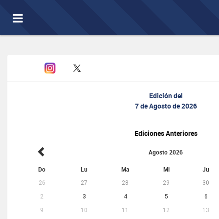
Toggle
navigation
Edición del
7 de Agosto de 2026
Ediciones Anteriores
Agosto 2026
Do
Lu
Ma
Mi
Ju
26
27
28
29
30
2
3
4
5
6
9
10
11
12
13