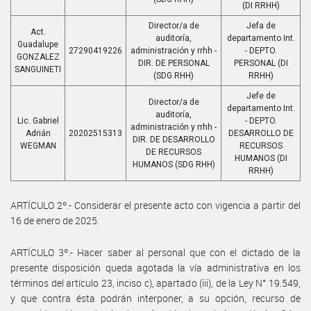
(DI RRHH)
Director/a de
Jefa de
Act.
auditoría,
departamento Int.
Guadalupe
27290419226
administración y rrhh -
- DEPTO.
GONZALEZ
DIR. DE PERSONAL
PERSONAL (DI
SANGUINETI
(SDG RHH)
RRHH)
Jefe de
Director/a de
departamento Int.
auditoría,
Lic. Gabriel
- DEPTO.
administración y rrhh -
Adrián
20202515313
DESARROLLO DE
DIR. DE DESARROLLO
WEGMAN
RECURSOS
DE RECURSOS
HUMANOS (DI
HUMANOS (SDG RHH)
RRHH)
ARTÍCULO 2º.- Considerar el presente acto con vigencia a partir del
16 de enero de 2025.
ARTÍCULO 3º.- Hacer saber al personal que con el dictado de la
presente disposición queda agotada la vía administrativa en los
términos del artículo 23, inciso c), apartado (iii), de la Ley N° 19.549,
y que contra ésta podrán interponer, a su opción, recurso de