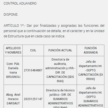
CONTROL ADUANERO
DISPONE:
ARTÍCULO 1º.- Dar por finalizadas y asignadas las funciones del
personal que a continuación se detalla, en el carácter y en la Unidad
de Estructura que en cada caso se indica:
APELLIDOS
FUNCIÓN
CUIL
FUNCIÓN ACTUAL
Y NOMBRES
ASIGNADA
Director/a de
Jefa de
Cont. Púb.
auditoría,
departamento Int.
Daniela
administración y rrhh -
27310484887
- DEPTO.
Ivana
DIR. DE
CAPACITACIÓN (DI
BRUGNOLI
CAPACITACIÓN (SDG
RRHH)
RHH)
Jefe de
Director/a de técnico
departamento Int.
Abog. Ariel
jurídico - DIR. DE
- DEPTO.
Horacio
20231251147
SUMARIOS
SUMARIOS
DARSAUT
ADMINISTRATIVOS
ADMINISTRATIVOS
(SDG RHH)