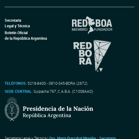
Secretaría
Legal y Técnica
Boletín Oficial
de la República Argentina
TELÉFONOS:
5218-8400 - 0810-345-BORA (2672)
SEDE CENTRAL:
Suipacha 767, C.A.B.A. (C1008AAO)
Secretaría Legal y Técnica |
Dra. María Ibarzabal Murphy - Secretaria