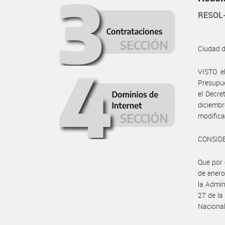
RESOL
Ciudad 
VISTO e
Presupue
el Decre
diciembr
modifica
CONSID
Que por 
de enero
la Admini
27 de la
Nacional