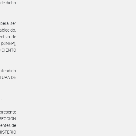
 de dicho
eberá ser
ablecido,
ectivo de
(SINEP),
de CIENTO
 atendido
FATURA DE
.
 presente
IRECCIÓN
entes de
NISTERIO