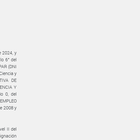
e 2024, y
lo 6° del
SPAR (DNI
Ciencia y
TIVA DE
IENCIA Y
o 0, del
E EMPLEO
de 2008 y
el II del
ignación