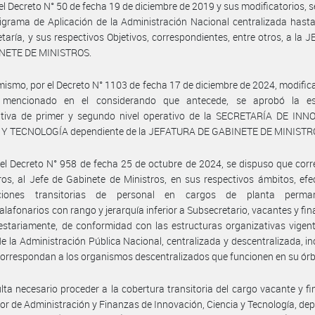
el Decreto N° 50 de fecha 19 de diciembre de 2019 y sus modificatorios, 
igrama de Aplicación de la Administración Nacional centralizada hasta
taría, y sus respectivos Objetivos, correspondientes, entre otros, a la
NETE DE MINISTROS.
mismo, por el Decreto N° 1103 de fecha 17 de diciembre de 2024, modifica
 mencionado en el considerando que antecede, se aprobó la es
ativa de primer y segundo nivel operativo de la SECRETARÍA DE INN
 Y TECNOLOGÍA dependiente de la JEFATURA DE GABINETE DE MINISTR
el Decreto N° 958 de fecha 25 de octubre de 2024, se dispuso que cor
ros, al Jefe de Gabinete de Ministros, en sus respectivos ámbitos, efe
aciones transitorias de personal en cargos de planta perma
alafonarios con rango y jerarquía inferior a Subsecretario, vacantes y fi
stariamente, de conformidad con las estructuras organizativas vigent
e la Administración Pública Nacional, centralizada y descentralizada, i
correspondan a los organismos descentralizados que funcionen en su órb
lta necesario proceder a la cobertura transitoria del cargo vacante y f
tor de Administración y Finanzas de Innovación, Ciencia y Tecnología, de