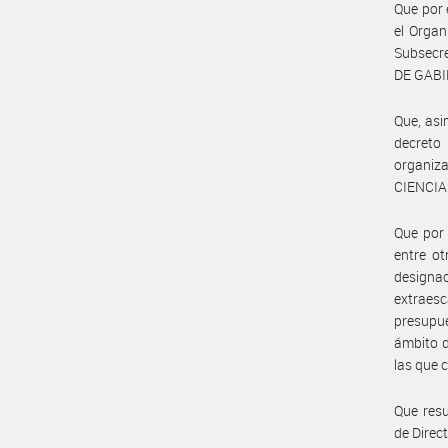
Que por 
el Organ
Subsecre
DE GABI
Que, asi
decreto
organiz
CIENCIA
Que por 
entre ot
design
extraesc
presupue
ámbito d
las que 
Que resu
de Direc