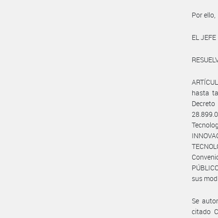
Por ello,
EL JEFE
RESUELV
ARTÍCULO
hasta ta
Decreto 
28.899.0
Tecnol
INNOVAC
TECNOLO
Convenio
PÚBLICO 
sus modi
Se autor
citado C