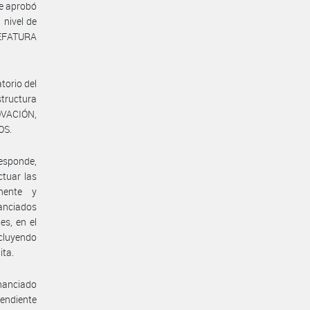
se aprobó
 nivel de
 JEFATURA
torio del
tructura
OVACIÓN,
OS.
responde,
ctuar las
nente y
nanciados
es, en el
ncluyendo
ita.
inanciado
pendiente