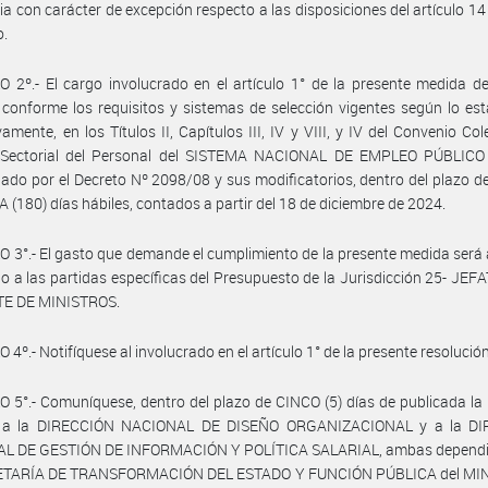
ria con carácter de excepción respecto a las disposiciones del artículo 14
o.
 2º.- El cargo involucrado en el artículo 1° de la presente medida d
 conforme los requisitos y sistemas de selección vigentes según lo est
vamente, en los Títulos II, Capítulos III, IV y VIII, y IV del Convenio Col
 Sectorial del Personal del SISTEMA NACIONAL DE EMPLEO PÚBLICO 
do por el Decreto Nº 2098/08 y sus modificatorios, dentro del plazo 
(180) días hábiles, contados a partir del 18 de diciembre de 2024.
 3°.- El gasto que demande el cumplimiento de la presente medida será
o a las partidas específicas del Presupuesto de la Jurisdicción 25- JE
E DE MINISTROS.
 4º.- Notifíquese al involucrado en el artículo 1° de la presente resolución
 5°.- Comuníquese, dentro del plazo de CINCO (5) días de publicada la
 a la DIRECCIÓN NACIONAL DE DISEÑO ORGANIZACIONAL y a la D
L DE GESTIÓN DE INFORMACIÓN Y POLÍTICA SALARIAL, ambas dependi
ETARÍA DE TRANSFORMACIÓN DEL ESTADO Y FUNCIÓN PÚBLICA del MI