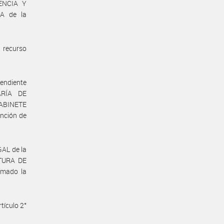
ENCIA Y
A de la
 recurso
endiente
ARÍA DE
ABINETE
nción de
AL de la
TURA DE
mado la
tículo 2°