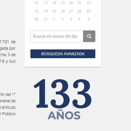
16
17
18
19
20
21
22
23
24
25
26
27
28
29
30
31
1
2
3
4
5
7.701 de
ogada por
BÚSQUEDA AVANZADA
echa 3 de
019 y sus
ir del 1°
eneral de
l artículo
r Público