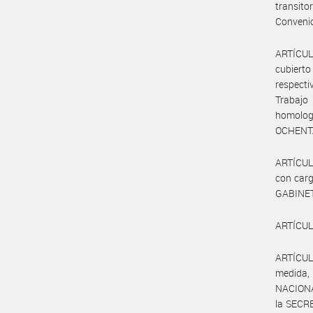
transito
Conveni
ARTÍCULO
cubierto
respecti
Trabajo
homologa
OCHENTA 
ARTÍCULO
con carg
GABINET
ARTÍCULO
ARTÍCULO
medida,
NACIONA
la SECR