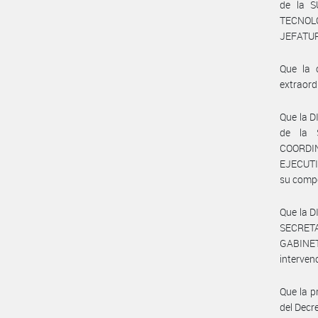
de la 
TECNOL
JEFATUR
Que la 
extraord
Que la 
de la 
COORDI
EJECUTI
su comp
Que la 
SECRET
GABINE
interven
Que la p
del Decr