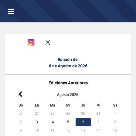
Toggle
navigation
Edición del
6 de Agosto de 2026
Ediciones Anteriores
Agosto 2026
Do
Lu
Ma
Mi
Ju
Vi
Sa
26
27
28
29
30
31
1
2
3
4
5
6
7
8
9
10
11
12
13
14
15