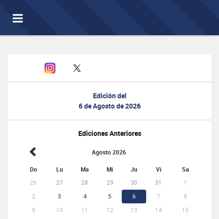
Toggle
navigation
Edición del
6 de Agosto de 2026
Ediciones Anteriores
Agosto 2026
Do
Lu
Ma
Mi
Ju
Vi
Sa
26
27
28
29
30
31
1
2
3
4
5
6
7
8
9
10
11
12
13
14
15