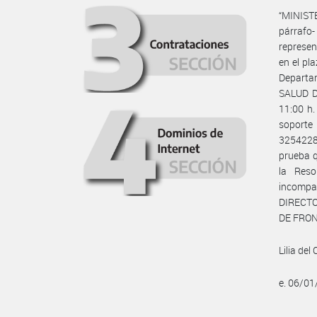
“MINIST
párrafo-
represen
en el pl
Departa
SALUD DE
11:00 h.
soporte
3254228
prueba q
la Reso
incompa
DIRECTO
DE FRO
Lilia de
e. 06/01