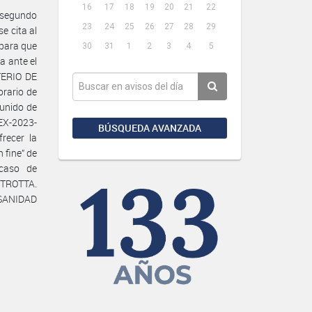
16
17
18
19
20
21
22
–segundo
23
24
25
26
27
28
29
e cita al
 para que
30
31
1
2
3
4
5
a ante el
TERIO DE
orario de
munido de
EX-2023-
BÚSQUEDA AVANZADA
recer la
 fine” de
 caso de
 TROTTA.
 SANIDAD