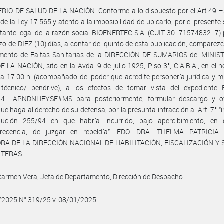
ERIO DE SALUD DE LA NACIÒN. Conforme a lo dispuesto por el Art.49 
 de la Ley 17.565 y atento a la imposibilidad de ubicarlo, por el presente s
tante legal de la razón social BIOENERTEC S.A. (CUIT 30- 71574832- 7)
azo de DIEZ (10) días, a contar del quinto de esta publicación, comparezc
mento de Faltas Sanitarias de la DIRECCIÓN DE SUMARIOS del MINIS
 LA NACIÒN, sito en la Avda. 9 de julio 1925, Piso 3°, C.A.B.A., en el h
 a 17:00 h. (acompañado del poder que acredite personería jurídica y 
 técnico/ pendrive), a los efectos de tomar vista del expediente 
4- -APNDNHFYSF#MS para posteriormente, formular descargo y of
ue haga al derecho de su defensa, por la presunta infracción al Art. 7° “in
lución 255/94 en que habría incurrido, bajo apercibimiento, en
recencia, de juzgar en rebeldía”. FDO: DRA. THELMA PATRICIA
RA DE LA DIRECCIÓN NACIONAL DE HABILITACIÓN, FISCALIZACIÓN Y
NTERAS.
l Carmen Vera, Jefa de Departamento, Dirección de Despacho.
/2025 N° 319/25 v. 08/01/2025