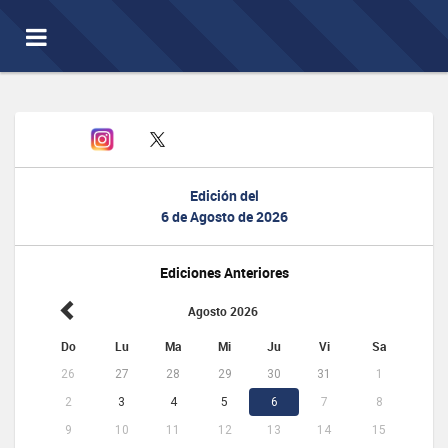
Toggle
navigation
Edición del
6 de Agosto de 2026
Ediciones Anteriores
Agosto 2026
Do
Lu
Ma
Mi
Ju
Vi
Sa
26
27
28
29
30
31
1
2
3
4
5
6
7
8
9
10
11
12
13
14
15