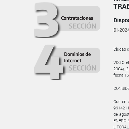
TRA
Dispo
DI-20
Ciudad 
VISTO e
2004), 2
fecha 16
CONSID
Que en 
96142115
de agos
ENERGIA
LITORAL