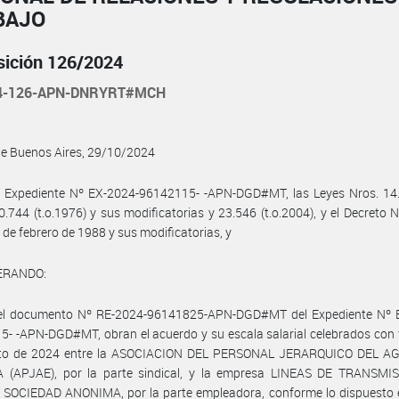
BAJO
sición 126/2024
24-126-APN-DNRYRT#MCH
de Buenos Aires, 29/10/2024
l Expediente Nº EX-2024-96142115- -APN-DGD#MT, las Leyes Nros. 14.2
0.744 (t.o.1976) y sus modificatorias y 23.546 (t.o.2004), y el Decreto 
 de febrero de 1988 y sus modificatorias, y
ERANDO:
el documento Nº RE-2024-96141825-APN-DGD#MT del Expediente Nº 
- -APN-DGD#MT, obran el acuerdo y su escala salarial celebrados con
to de 2024 entre la ASOCIACION DEL PERSONAL JERARQUICO DEL A
 (APJAE), por la parte sindical, y la empresa LINEAS DE TRANSMI
 SOCIEDAD ANONIMA, por la parte empleadora, conforme lo dispuesto e