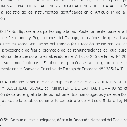
IÓN NACIONAL DE RELACIONES Y REGULACIONES DEL TRABAJO a fin
al registro de los instrumentos identificados en el Artículo 1° de la
ión.
 3°.- Notifíquese a las partes signatarias. Posteriormente, pase a la 
 de Relaciones y Regulaciones del Trabajo, a los fines de que a tra
n Técnica sobre Regulación del Trabajo (ex Dirección de Normativa Lab
a procedencia de fijar el promedio de las remuneraciones, del cual surg
atorio, de acuerdo a lo establecido en el Artículo 245 de la Ley Nº 20.
 sus modificatorias. Finalmente, procédase a la guarda del p
mente con el Convenio Colectivo de Trabajo de Empresa Nº 1385/14 “E”.
O 4°.-Hágase saber que en el supuesto de que la SECRETARÍA DE 
 Y SEGURIDAD SOCIAL del MINISTERIO DE CAPITAL HUMANO no efe
ión de carácter gratuita de los instrumentos homologados y de esta Dis
á aplicable lo establecido en el tercer párrafo del Artículo 5 de la Ley 
).
 5º.- Comuníquese, publíquese, dése a la Dirección Nacional del Registro 
e.