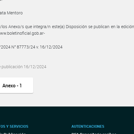
ata Mentoro
/los Anexo/s que integra/n este(a) Disposición se publican en la edició
w.boletinoficial.gob.ar-
2/2024 N° 87773/24 v. 16/12/2024
e publicación 16/12/2024
Anexo - 1
OS Y SERVICIOS
AUTENTICACIONES