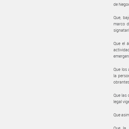
de Negoc
Que, baj
marco de
signatar
Que el á
activida
emergent
Que los 
la perso
obrantes
Que las 
legal vig
Que asim
Que la