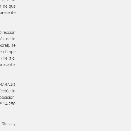
 de que
 presente
Dirección
vés de la
oral), se
e el tope
744 (t.o.
resente,
TRABAJO,
ctúe la
posición,
Nº 14.250
Oficial y