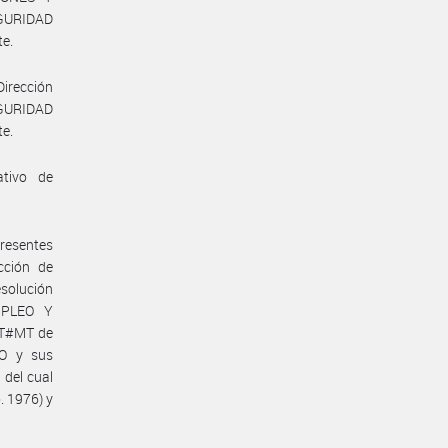
GURIDAD
te.
Dirección
EGURIDAD
te.
ativo de
presentes
cción de
solución
MPLEO Y
RT#MT de
O y sus
 del cual
. 1976) y