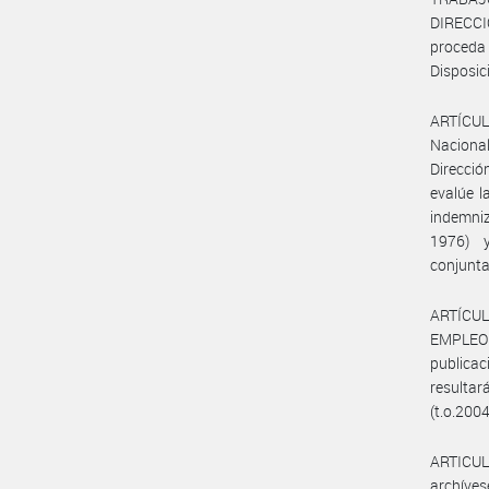
DIRECC
proceda 
Disposic
ARTÍCULO
Nacional
Direcció
evalúe l
indemniz
1976) y
conjunta
ARTÍCUL
EMPLEO
publicac
resultar
(t.o.2004
ARTICULO
archíves