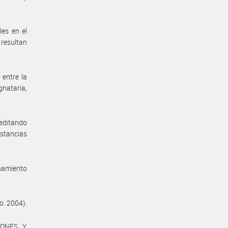
les en el
 resultan
 entre la
gnataria,
reditando
nstancias
enamiento
o. 2004).
IONES Y