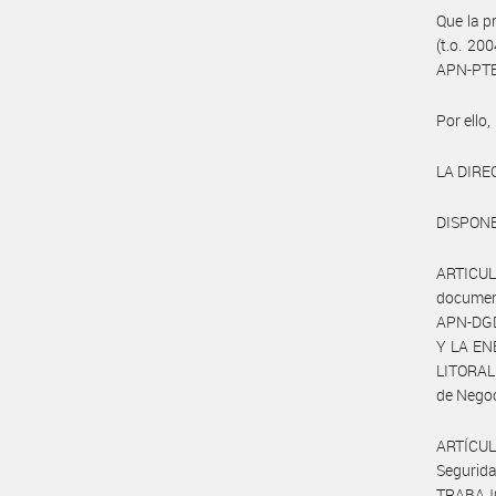
Que la p
(t.o. 20
APN-PTE
Por ello,
LA DIRE
DISPONE
ARTICULO
documen
APN-DGD
Y LA ENE
LITORAL
de Negoc
ARTÍCUL
Segurid
TRABAJO