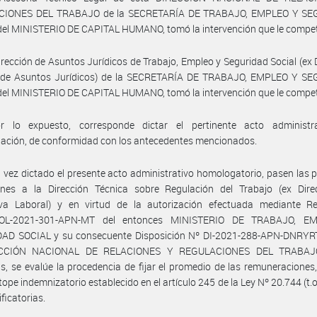
CIONES DEL TRABAJO de la SECRETARÍA DE TRABAJO, EMPLEO Y SE
el MINISTERIO DE CAPITAL HUMANO, tomó la intervención que le compe
irección de Asuntos Jurídicos de Trabajo, Empleo y Seguridad Social (ex 
 de Asuntos Jurídicos) de la SECRETARÍA DE TRABAJO, EMPLEO Y S
el MINISTERIO DE CAPITAL HUMANO, tomó la intervención que le compe
r lo expuesto, corresponde dictar el pertinente acto administr
ación, de conformidad con los antecedentes mencionados.
 vez dictado el presente acto administrativo homologatorio, pasen las 
ones a la Dirección Técnica sobre Regulación del Trabajo (ex Dire
va Laboral) y en virtud de la autorización efectuada mediante Re
OL-2021-301-APN-MT del entonces MINISTERIO DE TRABAJO, E
AD SOCIAL y su consecuente Disposición Nº DI-2021-288-APN-DNRY
ECCIÓN NACIONAL DE RELACIONES Y REGULACIONES DEL TRABAJ
s, se evalúe la procedencia de fijar el promedio de las remuneraciones,
 tope indemnizatorio establecido en el artículo 245 de la Ley Nº 20.744 (t.o
ficatorias.