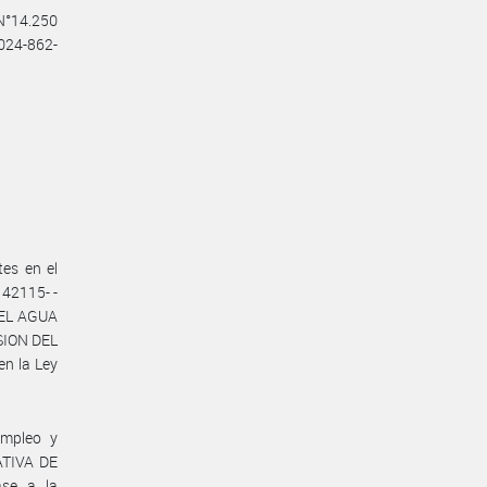
 N°14.250
2024-862-
es en el
42115- -
DEL AGUA
SION DEL
n la Ley
Empleo y
ATIVA DE
ase a la