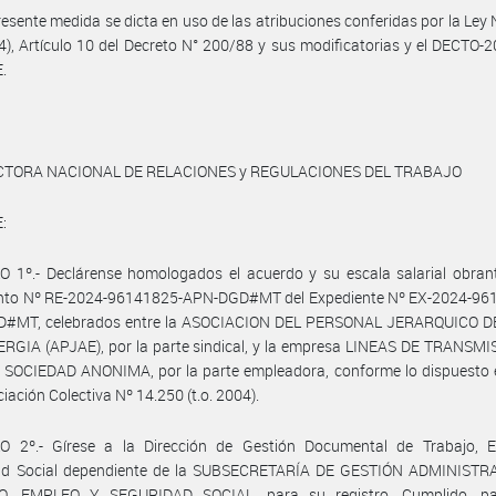
resente medida se dicta en uso de las atribuciones conferidas por la Ley
04), Artículo 10 del Decreto N° 200/88 y sus modificatorias y el DECTO-
.
CTORA NACIONAL DE RELACIONES y REGULACIONES DEL TRABAJO
:
 1º.- Declárense homologados el acuerdo y su escala salarial obrant
to Nº RE-2024-96141825-APN-DGD#MT del Expediente Nº EX-2024-961
#MT, celebrados entre la ASOCIACION DEL PERSONAL JERARQUICO 
RGIA (APJAE), por la parte sindical, y la empresa LINEAS DE TRANSMI
 SOCIEDAD ANONIMA, por la parte empleadora, conforme lo dispuesto e
iación Colectiva Nº 14.250 (t.o. 2004).
O 2º.- Gírese a la Dirección de Gestión Documental de Trabajo, 
ad Social dependiente de la SUBSECRETARÍA DE GESTIÓN ADMINISTR
, EMPLEO Y SEGURIDAD SOCIAL, para su registro. Cumplido, p