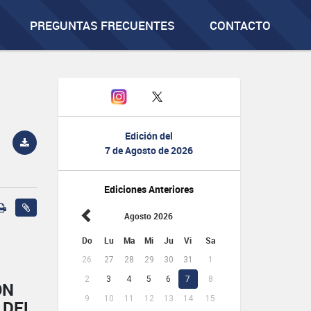
PREGUNTAS FRECUENTES
CONTACTO
Edición del
7 de Agosto de 2026
Ediciones Anteriores
Agosto 2026
Do
Lu
Ma
Mi
Ju
Vi
Sa
26
27
28
29
30
31
1
2
3
4
5
6
7
8
ÓN
9
10
11
12
13
14
15
 DEL