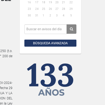
16
17
18
19
20
21
22
23
24
25
26
27
28
29
30
31
1
2
3
4
5
BÚSQUEDA AVANZADA
50 (t.o.
N° 200 de
EX-2024-
 fecha 29
GUA Y LA
SION DEL
n la Ley