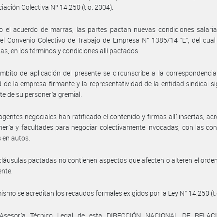
iación Colectiva Nº 14.250 (t.o. 2004).
o el acuerdo de marras, las partes pactan nuevas condiciones salaria
l Convenio Colectivo de Trabajo de Empresa N° 1385/14 “E”, del cual
ias, en los términos y condiciones allí pactados.
mbito de aplicación del presente se circunscribe a la correspondencia
d de la empresa firmante y la representatividad de la entidad sindical si
e de su personería gremial.
agentes negociales han ratificado el contenido y firmas allí insertas, ac
nería y facultades para negociar colectivamente invocadas, con las co
 en autos.
cláusulas pactadas no contienen aspectos que afecten o alteren el ord
ente.
ismo se acreditan los recaudos formales exigidos por la Ley N° 14.250 (t.
 Asesoría Técnico Legal de esta DIRECCIÓN NACIONAL DE RELAC