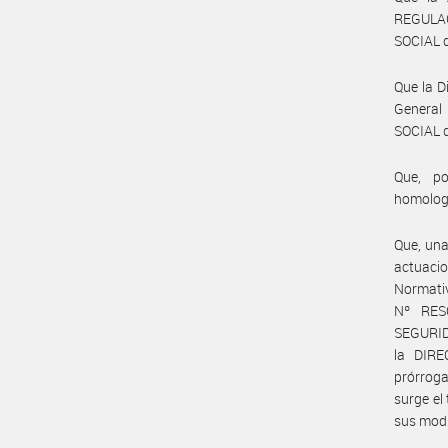
REGULA
SOCIAL d
Que la D
General
SOCIAL d
Que, po
homolog
Que, una
actuaci
Normati
Nº RES
SEGURID
la DIR
prórroga
surge el
sus modi