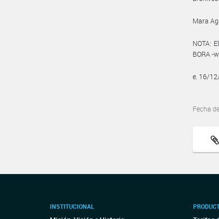
Mara Ag
NOTA: El
BORA -ww
e. 16/1
Fecha d
INSTITUCIONAL
PRODUCT