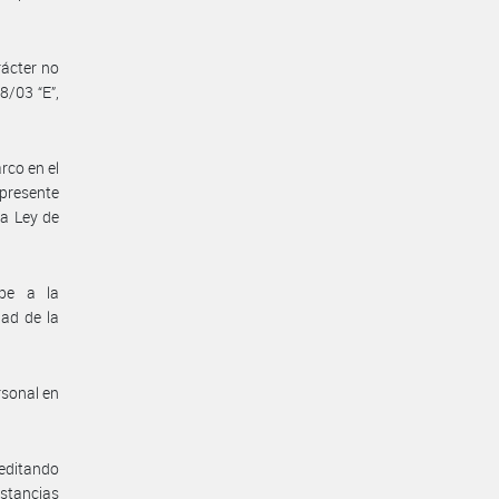
rácter no
8/03 “E”,
rco en el
 presente
la Ley de
ibe a la
dad de la
rsonal en
reditando
nstancias