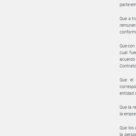
parte em
Que a tr
remunera
conforme
Que con 
cual fue
acuerdo 
Contrato
Que el 
correspo
entidad 
Que la r
la empres
Que los 
la perso