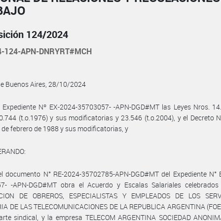
BAJO
sición 124/2024
24-124-APN-DNRYRT#MCH
de Buenos Aires, 28/10/2024
l Expediente Nº EX-2024-35703057- -APN-DGD#MT las Leyes Nros. 14.2
0.744 (t.o.1976) y sus modificatorias y 23.546 (t.o.2004), y el Decreto 
 de febrero de 1988 y sus modificatorias, y
ERANDO:
el documento N° RE-2024-35702785-APN-DGD#MT del Expediente N° 
7- -APN-DGD#MT obra el Acuerdo y Escalas Salariales celebrados 
CION DE OBREROS, ESPECIALISTAS Y EMPLEADOS DE LOS SERV
IA DE LAS TELECOMUNICACIONES DE LA REPUBLICA ARGENTINA (FOE
parte sindical, y la empresa TELECOM ARGENTINA SOCIEDAD ANONIMA