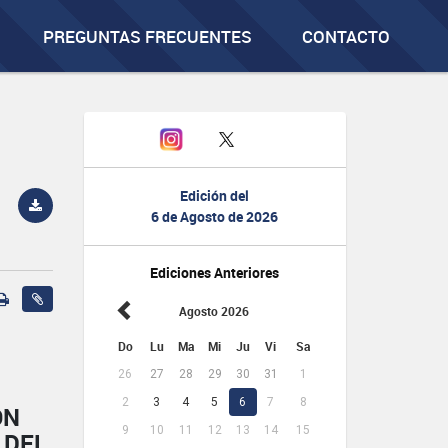
PREGUNTAS FRECUENTES
CONTACTO
Edición del
6 de Agosto de 2026
Ediciones Anteriores
Agosto 2026
Do
Lu
Ma
Mi
Ju
Vi
Sa
26
27
28
29
30
31
1
2
3
4
5
6
7
8
ÓN
9
10
11
12
13
14
15
 DEL