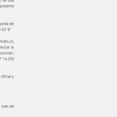
 de que
 presente
uarda del
/03 “E”.
TRABAJO,
ctúe la
posición,
Nº 14.250
Oficial y
n web del