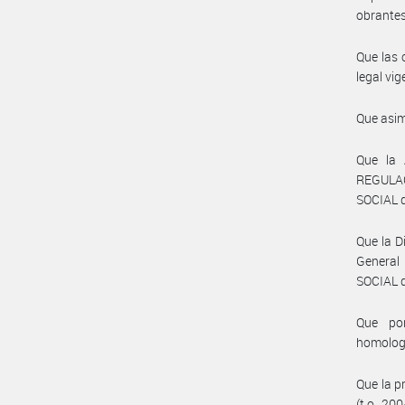
obrantes
Que las 
legal vig
Que asim
Que la
REGULA
SOCIAL d
Que la D
General
SOCIAL d
Que por
homolog
Que la p
(t.o. 20