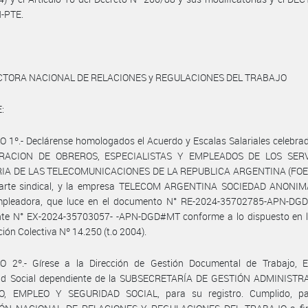
-PTE.
CTORA NACIONAL DE RELACIONES y REGULACIONES DEL TRABAJO
:
 1º.- Declárense homologados el Acuerdo y Escalas Salariales celebra
ERACION DE OBREROS, ESPECIALISTAS Y EMPLEADOS DE LOS SERV
IA DE LAS TELECOMUNICACIONES DE LA REPUBLICA ARGENTINA (FOE
parte sindical, y la empresa TELECOM ARGENTINA SOCIEDAD ANONIMA
mpleadora, que luce en el documento N° RE-2024-35702785-APN-DG
nte N° EX-2024-35703057- -APN-DGD#MT conforme a lo dispuesto en l
ión Colectiva Nº 14.250 (t.o 2004).
O 2º.- Gírese a la Dirección de Gestión Documental de Trabajo, 
ad Social dependiente de la SUBSECRETARÍA DE GESTIÓN ADMINISTR
, EMPLEO Y SEGURIDAD SOCIAL, para su registro. Cumplido, p