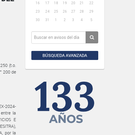
16
17
18
19
20
21
22
23
24
25
26
27
28
29
30
31
1
2
3
4
5
BÚSQUEDA AVANZADA
50 (t.o.
N° 200 de
EX-2024-
entre la
ICIOS E
ESITRA),
, por la