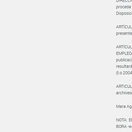
DIRECC
proceda 
Disposic
ARTÍCULO
presente
ARTÍCUL
EMPLEO
publicac
resultar
(t.o.2004
ARTICULO
archíves
Mara Ag
NOTA: El
BORA -ww