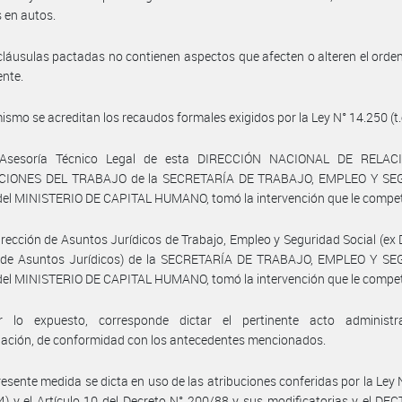
 en autos.
cláusulas pactadas no contienen aspectos que afecten o alteren el ord
ente.
ismo se acreditan los recaudos formales exigidos por la Ley N° 14.250 (t.
 Asesoría Técnico Legal de esta DIRECCIÓN NACIONAL DE RELAC
CIONES DEL TRABAJO de la SECRETARÍA DE TRABAJO, EMPLEO Y SE
el MINISTERIO DE CAPITAL HUMANO, tomó la intervención que le compe
irección de Asuntos Jurídicos de Trabajo, Empleo y Seguridad Social (ex 
 de Asuntos Jurídicos) de la SECRETARÍA DE TRABAJO, EMPLEO Y S
el MINISTERIO DE CAPITAL HUMANO, tomó la intervención que le compe
 lo expuesto, corresponde dictar el pertinente acto administr
ación, de conformidad con los antecedentes mencionados.
resente medida se dicta en uso de las atribuciones conferidas por la Ley
04) y el Artículo 10 del Decreto N° 200/88 y sus modificatorias y el DE