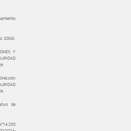
enamiento
o. 2004).
IONES Y
GURIDAD
te.
Dirección
EGURIDAD
te.
ativo de
 N°14.250
CTO-2024-