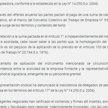
pleadora, conforme a lo establecido en la Ley N° 14.250 (t.o. 2004).
avés del referido acuerdo las partes pactan el pago de una suma de ca
tivo, en el marco del Convenio Colectivo de Trabajo de Empresa N° 53
 surge de los términos y contenido del texto
relación a la suma pactada en el Artículo 1°, e independientemente del ma
ra acordada, cabe hacer saber a las partes que, la homologación del
lo es sin perjuicio de la aplicación de lo previsto en el Artículo 103 de 
 de Trabajo N° 20.744 (t.o. 1976).
ámbito de aplicación del instrumento mencionado se circunscr
ndencia entre la actividad de la empresa firmante y la representativi
sindical signataria, emergente de su personería gremial.
epresentación sindical ha denunciado la inexistencia de delegados de pe
a en los términos del Artículo 17° de la Ley N° 14.250 (t.o. 2004).
agentes negociales han ratificado el contenido y firmas allí insertas, ac
nería y facultades para negociar colectivamente invocadas, con las co