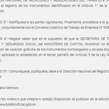
IÓN NACIONAL DE RELACIONES Y REGULACIONES DEL TRABAJO a fin
al registro de los instrumentos identificados en el Artículo 1° de la
ión.
 3°.- Notifíquese a las partes signatarias. Finalmente, procédase a la g
, conjuntamente con el Convenio Colectivo de Trabajo de Empresa N° 538
O 4°.-Hágase saber que en el supuesto de que la SECRETARÍA DE 
 Y SEGURIDAD SOCIAL del MINISTERIO DE CAPITAL HUMANO no efe
ión de carácter gratuita de los instrumentos homologados y de esta Dis
á aplicable lo establecido en el tercer párrafo del Artículo 5 de la Ley 
).
 5º.- Comuníquese, publíquese, dése a la Dirección Nacional del Registro 
e.
ata Mentoro
/los Anexo/s que integra/n este(a) Disposición se publican en la edició
w.boletinoficial.gob.ar-