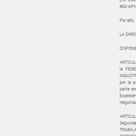
862-APN
Por ello,
LA DIRE
DISPONE
ARTICULO
la FED
INDUSTR
por la 
parte e
Expedie
Negociac
ARTÍCUL
Segurid
TRABAJO