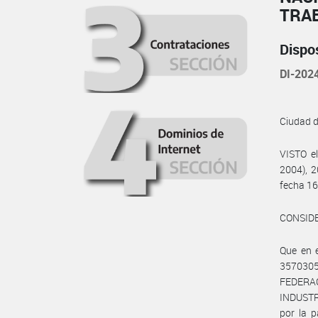
TRA
Dispo
DI-20
Ciudad 
VISTO e
2004), 2
fecha 16
CONSID
Que en 
3570305
FEDERA
INDUSTR
por la 