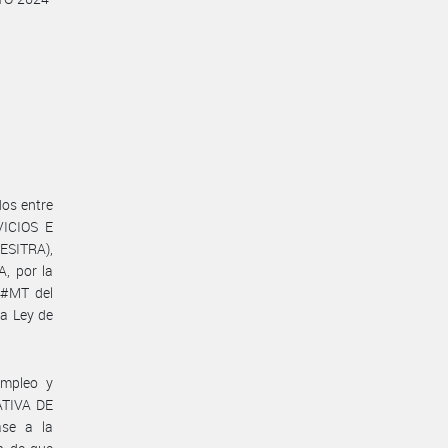
dos entre
ICIOS E
ESITRA),
, por la
D#MT del
a Ley de
Empleo y
ATIVA DE
ase a la