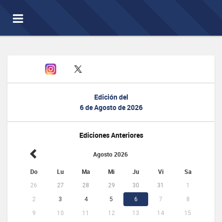
Toggle
navigation
Edición del
6 de Agosto de 2026
Ediciones Anteriores
Agosto 2026
Do
Lu
Ma
Mi
Ju
Vi
Sa
26
27
28
29
30
31
1
2
3
4
5
6
7
8
9
10
11
12
13
14
15