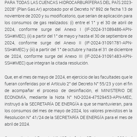
PARA TODAS LAS CUENCAS HIDROCARBURÍFERAS DEL PAÍS 2023-
2028” (Plan Gas.Ar) aprobado por el Decreto N° 892 de fecha 13 de
noviembre de 2020 y su modificatorio, que serían de aplicación para
los consumos de gas realizados: (i) entre el 1° y el 30 de abril de
2024, conforme surge del Anexo I (IF-2024-31089486-APN-
SSH#MEC); (ii) a partir del 1° de mayo y hasta el 30 de septiembre de
2024, conforme surge del Anexo II (IF-2024-31091781-APN-
SSH#MEC) y (iii) a partir del 1° de octubre y hasta el 31 de diciembre
de 2024, conforme surge del Anexo III (IF-2024-31091483-APN-
SSH#MEC) que integran la citada resolución.
Que, en el mes de mayo de 2024, en ejercicio de las facultades que le
fueran conferidas por el Artículo 2° del Decreto N° 55/23 y con el fin
de acompañar el proceso de desinflación, el MINISTERIO DE
ECONOMÍA, mediante la Nota N° NO-2024-47529453-APN-MEC,
instruyó a la SECRETARÍA DE ENERGÍA a que se mantuvieran, para
los consumos del mes de mayo de 2024, los valores previstos en la
Resolución N° 41/24 de la SECRETARÍA DE ENERGÍA para el mes de
abril de 2024.