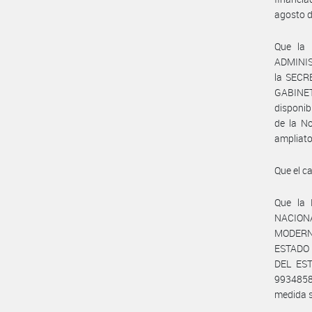
agosto d
Que la
ADMINIS
la SECR
GABINET
disponib
de la N
ampliat
Que el c
Que la
NACIONA
MODERN
ESTADO 
DEL EST
9934858
medida s