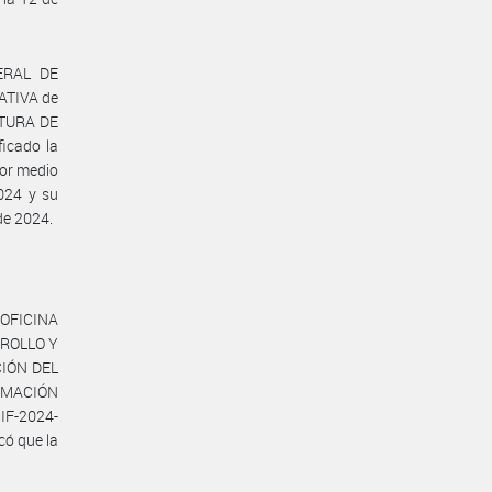
ERAL DE
ATIVA de
ATURA DE
icado la
por medio
024 y su
e 2024.
OFICINA
RROLLO Y
IÓN DEL
ORMACIÓN
IF-2024-
ó que la