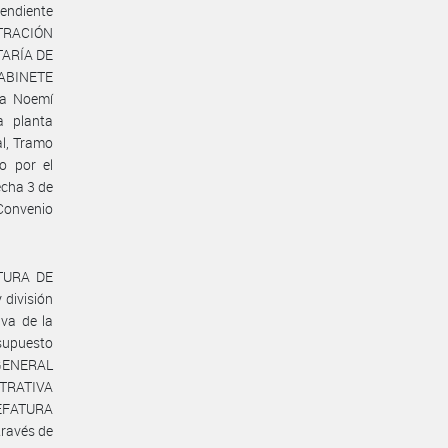
endiente
STRACIÓN
TARÍA DE
ABINETE
la Noemí
a planta
al, Tramo
o por el
echa 3 de
Convenio
ATURA DE
división
iva de la
supuesto
 GENERAL
STRATIVA
JEFATURA
través de