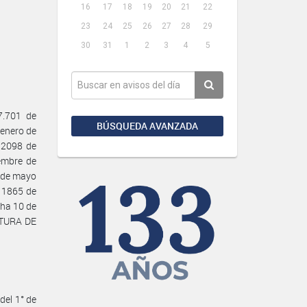
16
17
18
19
20
21
22
23
24
25
26
27
28
29
30
31
1
2
3
4
5
7.701 de
BÚSQUEDA AVANZADA
 enero de
 2098 de
iembre de
7 de mayo
º 1865 de
cha 10 de
ATURA DE
 del 1° de