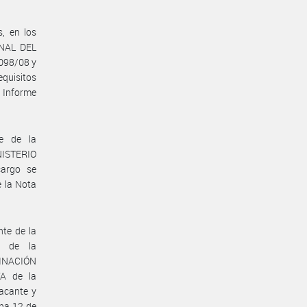
s, en los
ONAL DEL
098/08 y
equisitos
l Informe
e de la
ISTERIO
argo se
e la Nota
te de la
 de la
INACIÓN
A de la
acante y
ha 12 de