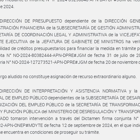
e 2024.
 DIRECCIÓN DE PRESUPUESTO dependiente de la DIRECCIÓN GEN
TRACIÓN FINANCIERA de la SUBSECRETARÍA DE GESTIÓN ADMINISTR
ETARÍA DE COORDINACIÓN LEGAL Y ADMINISTRATIVA de la VICEJEF
E EJECUTIVA de la JEFATURA DE GABINETE DE MINISTROS ha verif
ilidad de créditos presupuestarios para financiar la medida en trámite 
ota N° NO-2024-80382444-APN-DPRE#JGM de fecha 31 de julio de 2
oria N° NO-2024-127273521-APN-DPRE#JGM de fecha 20 de noviembre d
argo aludido no constituye asignación de recurso extraordinario alguno.
 DIRECCIÓN DE INTERPRETACIÓN Y ASISTENCIA NORMATIVA y la 
L DE EMPLEO PÚBLICO dependientes de la SUBSECRETARÍA DE DESA
IZACIÓN DEL EMPLEO PÚBLICO de la SECRETARÍA DE TRANSFORMAC
Y FUNCIÓN PÚBLICA del MINISTERIO DE DESREGULACIÓN Y TRANSF
ADO tomaron intervención a través del Dictamen firma conjunta N° 
2-APN-ONEP#MDYTE de fecha 12 de septiembre de 2024, en el que indic
e encuentra en condiciones de proseguir su trámite.