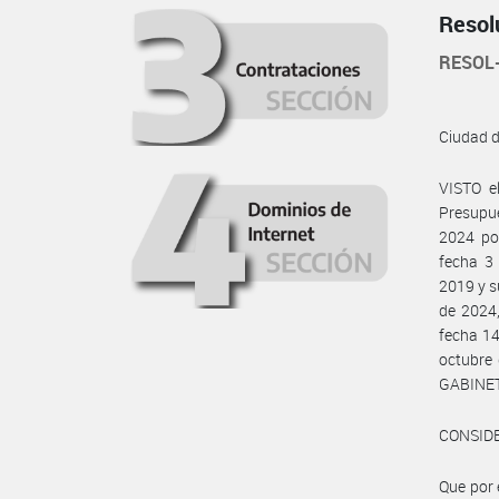
Resol
RESOL
Ciudad 
VISTO e
Presupue
2024 por
fecha 3 
2019 y s
de 2024,
fecha 14
octubre
GABINET
CONSID
Que por e