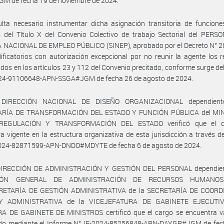
M de fecha 19 de noviembre de 2024.
lta necesario instrumentar dicha asignación transitoria de funcione
s del Título X del Convenio Colectivo de trabajo Sectorial del PERS
 NACIONAL DE EMPLEO PÚBLICO (SINEP), aprobado por el Decreto N° 2
ficatorios con autorización excepcional por no reunir la agente los r
idos en los artículos 23 y 112 del Convenio precitado, conforme surge de
024-91106648-APN-SSGA#JGM de fecha 26 de agosto de 2024.
 DIRECCIÓN NACIONAL DE DISEÑO ORGANIZACIONAL dependient
ARÍA DE TRANSFORMACIÓN DEL ESTADO Y FUNCIÓN PÚBLICA del MIN
REGULACIÓN Y TRANSFORMACIÓN DEL ESTADO verificó que el c
a vigente en la estructura organizativa de esta jurisdicción a través d
024-82871599-APN-DNDO#MDYTE de fecha 6 de agosto de 2024.
DIRECCIÓN DE ADMINISTRACIÓN Y GESTIÓN DEL PERSONAL dependien
CIÓN GENERAL DE ADMINISTRACIÓN DE RECURSOS HUMANOS
RETARÍA DE GESTIÓN ADMINISTRATIVA de la SECRETARÍA DE COORD
Y ADMINISTRATIVA de la VICEJEFATURA DE GABINETE EJECUTIV
A DE GABINETE DE MINISTROS certificó que el cargo se encuentra v
ado mediante el Informe N° IF-2024-85256848-APN-DAYGP#JGM de fec