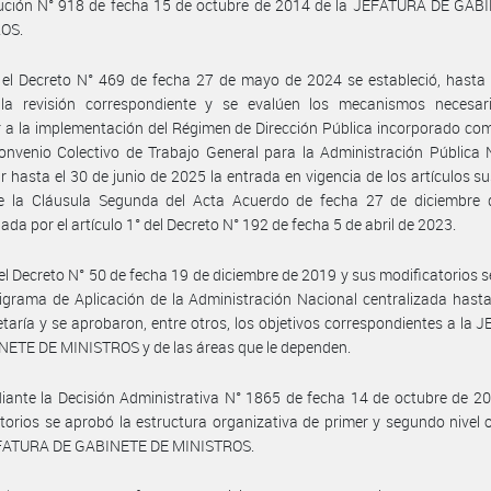
lución N° 918 de fecha 15 de octubre de 2014 de la JEFATURA DE GAB
OS.
el Decreto N° 469 de fecha 27 de mayo de 2024 se estableció, hasta 
 la revisión correspondiente y se evalúen los mecanismos necesar
 a la implementación del Régimen de Dirección Pública incorporado c
onvenio Colectivo de Trabajo General para la Administración Pública 
r hasta el 30 de junio de 2025 la entrada en vigencia de los artículos su
e la Cláusula Segunda del Acta Acuerdo de fecha 27 de diciembre 
da por el artículo 1° del Decreto N° 192 de fecha 5 de abril de 2023.
el Decreto N° 50 de fecha 19 de diciembre de 2019 y sus modificatorios 
igrama de Aplicación de la Administración Nacional centralizada hasta
taría y se aprobaron, entre otros, los objetivos correspondientes a la
ETE DE MINISTROS y de las áreas que le dependen.
ante la Decisión Administrativa N° 1865 de fecha 14 de octubre de 2
torios se aprobó la estructura organizativa de primer y segundo nivel 
EFATURA DE GABINETE DE MINISTROS.