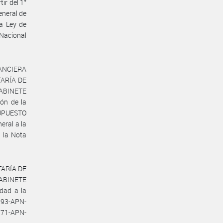
ir del 1°
eneral de
la Ley de
Nacional
ANCIERA
TARÍA DE
ABINETE
ón de la
SUPUESTO
ral a la
 la Nota
TARÍA DE
ABINETE
dad a la
293-APN-
171-APN-