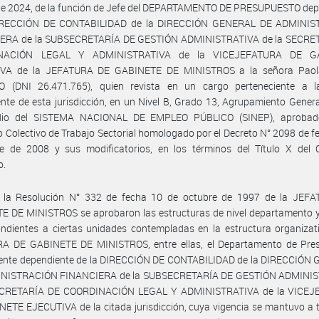
de 2024, de la función de Jefe del DEPARTAMENTO DE PRESUPUESTO dep
IRECCIÓN DE CONTABILIDAD de la DIRECCIÓN GENERAL DE ADMINI
ERA de la SUBSECRETARÍA DE GESTIÓN ADMINISTRATIVA de la SECRE
NACIÓN LEGAL Y ADMINISTRATIVA de la VICEJEFATURA DE G
VA de la JEFATURA DE GABINETE DE MINISTROS a la señora Pao
 (DNI 26.471.765), quien revista en un cargo perteneciente a l
te de esta jurisdicción, en un Nivel B, Grado 13, Agrupamiento Gener
dio del SISTEMA NACIONAL DE EMPLEO PÚBLICO (SINEP), aprobad
 Colectivo de Trabajo Sectorial homologado por el Decreto N° 2098 de f
re de 2008 y sus modificatorios, en los términos del Título X del 
o.
 la Resolución N° 332 de fecha 10 de octubre de 1997 de la JEF
 DE MINISTROS se aprobaron las estructuras de nivel departamento y 
ndientes a ciertas unidades contempladas en la estructura organizat
A DE GABINETE DE MINISTROS, entre ellas, el Departamento de Pre
ente dependiente de la DIRECCIÓN DE CONTABILIDAD de la DIRECCIÓN
NISTRACIÓN FINANCIERA de la SUBSECRETARÍA DE GESTIÓN ADMINI
ECRETARÍA DE COORDINACIÓN LEGAL Y ADMINISTRATIVA de la VICE
ETE EJECUTIVA de la citada jurisdicción, cuya vigencia se mantuvo a 