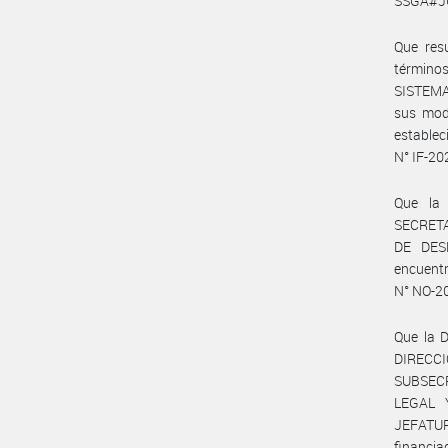
SSGA#JG
Que resu
término
SISTEMA
sus modi
establec
N° IF-2
Que la
SECRET
DE DES
encuentr
N° NO-2
Que la 
DIREC
SUBSEC
LEGAL 
JEFATUR
financi