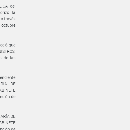
ICA del
rizó la
 a través
 octubre
leció que
NISTROS,
s de las
endiente
ARÍA DE
ABINETE
nción de
TARÍA DE
ABINETE
nción de