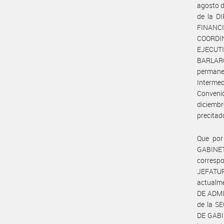
agosto 
de la D
FINANCI
COORDI
EJECUTI
BARLARO
permanen
Interme
Convenio
diciemb
precitad
Que por
GABINETE
correspo
JEFATUR
actualm
DE ADMI
de la S
DE GABIN