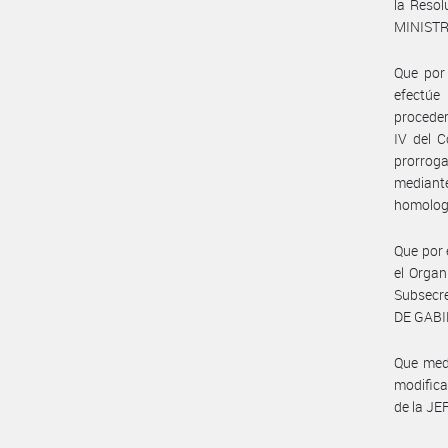
la Reso
MINISTR
Que por 
efectúe
proceder
IV del C
prorroga
mediant
homologa
Que por 
el Organ
Subsecre
DE GABIN
Que medi
modifica
de la J