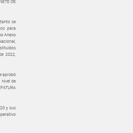
INETE DE
tanto se
ios para
omo Anexo
Nacional,
stituidos
de 2022,
se aprobó
 nivel de
 JEFATURA
020 y sus
operativo