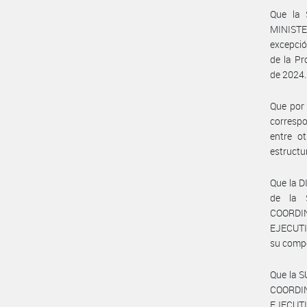
Que la
MINIST
excepció
de la P
de 2024.
Que por 
corresp
entre o
estructu
Que la 
de la 
COORDI
EJECUTI
su comp
Que la 
COORDI
EJECUTI