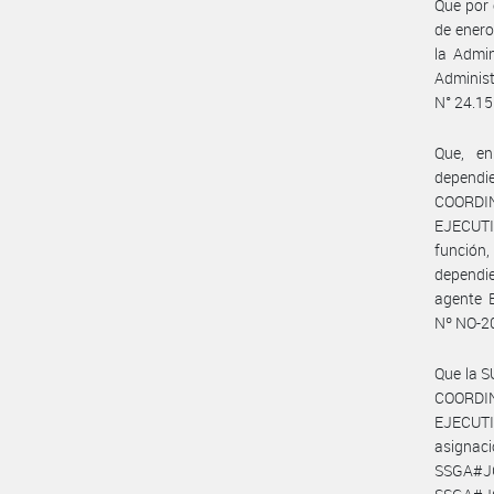
Que por 
de enero
la Admin
Adminis
N° 24.15
Que, e
dependi
COORDI
EJECUTI
función,
dependie
agente 
Nº NO-2
Que la 
COORDI
EJECUTI
asignac
SSGA#JG