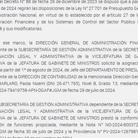
el Decreto N° 88 de fecha 26 de diciembre de 2023 se dispuso que a part
 de 2024 regirán las disposiciones de la Ley N° 27.701 de Presupuesto G
istración Nacional, en virtud de lo establecido por el artículo 27 de 
tración Financiera y de los Sistemas de Control del Sector Público 
6 y sus modificatorias.
n ese marco, la DIRECCIÓN GENERAL DE ADMINISTRACIÓN FIN
ente de la SUBSECRETARÍA DE GESTIÓN ADMINISTRATIVA de la SECRE
NACIÓN LEGAL Y ADMINISTRATIVA de la VICEJEFATURA DE G
VA de la JEFATURA DE GABINETE DE MINISTROS solicitó la asignaci
 a partir del 1º de agosto de 2024, de Jefe del DEPARTAMENTO DE PRE
nte de la DIRECCIÓN DE CONTABILIDAD de la mencionada Dirección Gene
BARLARO, Paola Noemí (DNI 26.471.765), Nivel B, Grado 13, mediante
024-79419758-APN-DGAF#JGM de fecha 29 de julio de 2024.
SUBSECRETARÍA DE GESTIÓN ADMINISTRATIVA dependiente de la SECRE
NACIÓN LEGAL Y ADMINISTRATIVA de la VICEJEFATURA DE G
VA de la JEFATURA DE GABINETE DE MINISTROS prestó la conformi
ión de funciones propiciada, mediante la Nota N° NO-2024-80037
M de fecha 30 de julio de 2024 y la Providencia N° PV-2024-126798