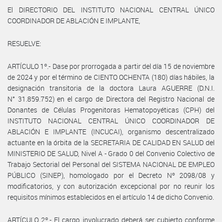
El DIRECTORIO DEL INSTITUTO NACIONAL CENTRAL ÚNICO
COORDINADOR DE ABLACIÓN E IMPLANTE,
RESUELVE:
ARTÍCULO 1º.- Dase por prorrogada a partir del día 15 de noviembre
de 2024 y por el término de CIENTO OCHENTA (180) días hábiles, la
designación transitoria de la doctora Laura AGUERRE (D.N.I.
N° 31.859.752) en el cargo de Directora del Registro Nacional de
Donantes de Células Progenitoras Hematopoyéticas (CPH) del
INSTITUTO NACIONAL CENTRAL ÚNICO COORDINADOR DE
ABLACIÓN E IMPLANTE (INCUCAI), organismo descentralizado
actuante en la órbita de la SECRETARIA DE CALIDAD EN SALUD del
MINISTERIO DE SALUD, Nivel A - Grado 0 del Convenio Colectivo de
Trabajo Sectorial del Personal del SISTEMA NACIONAL DE EMPLEO
PÚBLICO (SINEP), homologado por el Decreto Nº 2098/08 y
modificatorios, y con autorización excepcional por no reunir los
requisitos mínimos establecidos en el artículo 14 de dicho Convenio.
ARTÍCULO 2º.- El cargo involucrado deberá ser cubierto conforme