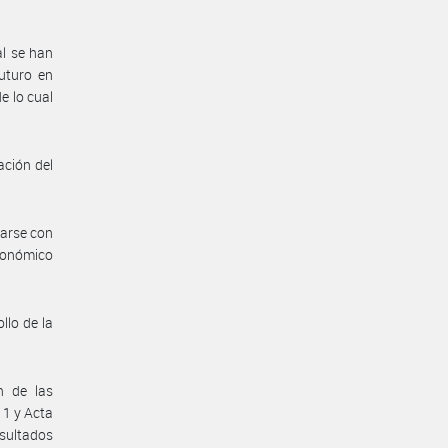
al se han
uturo en
e lo cual
ación del
tarse con
económico
llo de la
n de las
1 y Acta
sultados