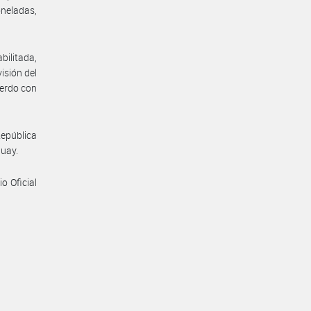
oneladas,
ilitada,
isión del
uerdo con
República
guay.
io Oficial