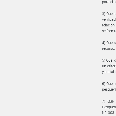
para el 
3) Que s
verifica
relación
se formu
4) Que s
recurso.
5) Que, 
un crite
y social
6) Que a
pesquerí
7) Que 
Pesquerí
N° 303 