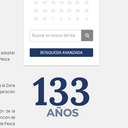
16
17
18
19
20
21
22
23
24
25
26
27
28
29
30
31
1
2
3
4
5
BÚSQUEDA AVANZADA
 adoptar
Pesca.
a la Zona
uperación
ón de la
ención de
de Pesca