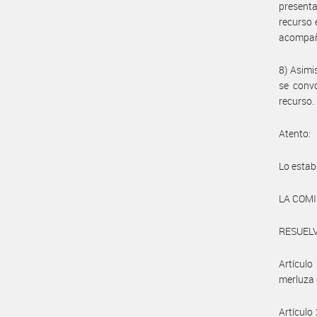
presenta
recurso 
acompaña
8) Asimi
se convo
recurso.
Atento:
Lo establ
LA COMI
RESUELV
Artículo
merluza 
Artículo 