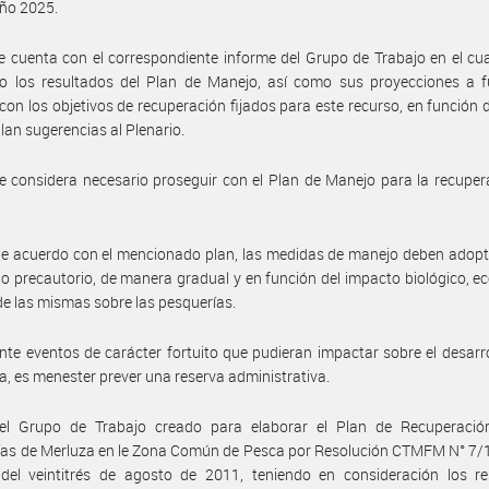
año 2025.
e cuenta con el correspondiente informe del Grupo de Trabajo en el cu
do los resultados del Plan de Manejo, así como sus proyecciones a f
 con los objetivos de recuperación fijados para este recurso, en función d
lan sugerencias al Plenario.
e considera necesario proseguir con el Plan de Manejo para la recuper
de acuerdo con el mencionado plan, las medidas de manejo deben adop
rio precautorio, de manera gradual y en función del impacto biológico, 
 de las mismas sobre las pesquerías.
nte eventos de carácter fortuito que pudieran impactar sobre el desarro
a, es menester prever una reserva administrativa.
el Grupo de Trabajo creado para elaborar el Plan de Recuperació
as de Merluza en le Zona Común de Pesca por Resolución CTMFM N° 7/1
del veintitrés de agosto de 2011, teniendo en consideración los re