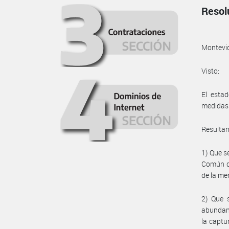
Resol
Montevi
Visto:
El esta
medidas 
Resulta
1) Que s
Común de
de la me
2) Que 
abundanc
la captu