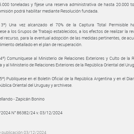
.000 toneladas y fíjese una reserva administrativa de hasta 20.000 t
omisión podrá habilitar mediante Resolución fundada.
o 3º) Una vez alcanzado el 70% de la Captura Total Permisible hab
se a los Grupos de Trabajo establecidos, a los efectos de realizar la rev
el recurso, para la eventual adopción de las medidas pertinentes, de ac
dimiento detallado en el plan de recuperación.
 4º) Comuníquese al Ministerio de Relaciones Exteriores y Culto de la 
a y al Ministerio de Relaciones Exteriores de la República Oriental del Uru
5º) Publíquese en el Boletín Oficial de la República Argentina y en el Diar
pública Oriental del Uruguay y archívese.
Bellando - Zapicán Bonino
2/2024 N° 86382/24 v. 03/12/2024
e publicación 03/12/2024