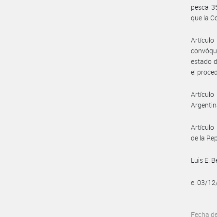
pesca 35
que la C
Artícul
convóque
estado d
el proce
Artículo
Argentin
Artículo 
de la Re
Luis E. 
e. 03/1
Fecha d