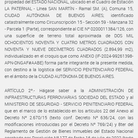
propiedad del ESTADO NACIONAL, ubicado en el Cuadro de Estación
LA PATERNAL - Línea SAN MARTÍN - Ramal SM. (A), Comuna 15,
CIUDAD AUTÓNOMA DE BUENOS AIRES; identificado
catastralmente como Circunscripción 15 - Sección 59 - Manzana 32
- Parcela 1 (Parte), correspondiente al CIE Nº 0200011384/126, con
una superficie de terreno total aproximada de DOS MIL
OCHOCIENTOS NOVENTA Y CUATRO METROS CUADRADOS CON
NOVENTA Y NUEVE DECÍMETROS CUADRADOS (2.894,99 m2),
individualizado en el croquis que como ANEXO (IF-2024-99261398-
APN-DNGAF#AABE) forma parte integrante de la presente medida,
con destino a la logística del SERVICIO PENITENCIARIO FEDERAL
en el ámbito de la CIUDAD AUTÓNOMA DE BUENOS AIRES.
ARTÍCULO 2º.- Hágase saber a la ADMINISTRACIÓN DE
INFRAESTRUCTURAS FERROVIARIAS SOCIEDAD DEL ESTADO y al
MINISTERIO DE SEGURIDAD - SERVICIO PENITENCIARIO FEDERAL
que en el marco de lo establecido en los artículos 22 del Anexo al
Decreto Nº 2.670/15 (texto conf. Decreto Nº 636/24, con las
modificaciones introducidas por el Decreto Nº 769/24) y 8ter del
Reglamento de Gestión de Bienes Inmuebles del Estado Nacional
aprobado por Resolución Nº 177 de fecha 16 de julio de 2022 (texto