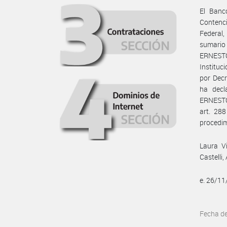
El Banc
Contenci
Federal
sumari
ERNEST
Instituc
por Dec
ha dec
ERNESTO
art. 28
procedimi
Laura Vi
Castelli
e. 26/1
Fecha d