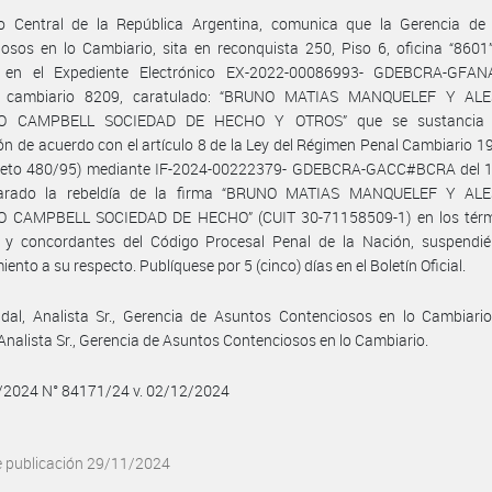
o Central de la República Argentina, comunica que la Gerencia de
osos en lo Cambiario, sita en reconquista 250, Piso 6, oficina “8601”
, en el Expediente Electrónico EX-2022-00086993- GDEBCRA-GFA
o cambiario 8209, caratulado: “BRUNO MATIAS MANQUELEF Y AL
O CAMPBELL SOCIEDAD DE HECHO Y OTROS” que se sustancia 
ión de acuerdo con el artículo 8 de la Ley del Régimen Penal Cambiario 1
reto 480/95) mediante IF-2024-00222379- GDEBCRA-GACC#BCRA del 
larado la rebeldía de la firma “BRUNO MATIAS MANQUELEF Y AL
 CAMPBELL SOCIEDAD DE HECHO” (CUIT 30-71158509-1) en los térm
8 y concordantes del Código Procesal Penal de la Nación, suspendié
ento a su respecto. Publíquese por 5 (cinco) días en el Boletín Oficial.
dal, Analista Sr., Gerencia de Asuntos Contenciosos en lo Cambiario
, Analista Sr., Gerencia de Asuntos Contenciosos en lo Cambiario.
1/2024 N° 84171/24 v. 02/12/2024
e publicación 29/11/2024