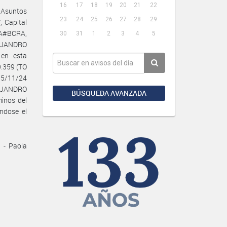
16
17
18
19
20
21
22
 Asuntos
23
24
25
26
27
28
29
, Capital
NA#BCRA,
30
31
1
2
3
4
5
EJANDRO
en esta
9.359 (TO
15/11/24
EJANDRO
BÚSQUEDA AVANZADA
inos del
ndose el
 - Paola