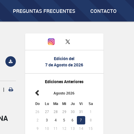
PREGUNTAS FRECUENTES
CONTACTO
Edición del
7 de Agosto de 2026
Ediciones Anteriores
|
Agosto 2026
Do
Lu
Ma
Mi
Ju
Vi
Sa
26
27
28
29
30
31
1
NA
2
3
4
5
6
7
8
9
10
11
12
13
14
15