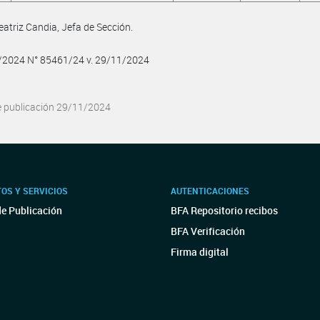
eatriz Candia, Jefa de Sección.
1/2024 N° 85461/24 v. 29/11/2024
e publicación 29/11/2024
OS Y SERVICIOS
AUTENTICACIONES
de Publicación
BFA Repositorio recibos
BFA Verificación
Firma digital