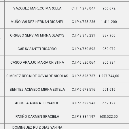
VAZQUEZ MARECO MARCELA
C.I.P. 4.275.047
966.672
7
MUÑO VALDEZ HERNAN DIOSNEL
C.I.P 4.735.236
1.411.200
5
ORREGO SERVIAN MIRNA GLADYS
C.I.P 3.345.231
837.900
4
GARAY SANTTI RICARDO
C.I.P 4.760.893
959.072
9
CASCO ARAUJO MARIA CRISTINA
C.I.P 6.520.064
906.984
7
GIMENEZ RECALDE OSVALDE NICOLAS
C.I.P 5.525.737
1.227.744,00
5
BENITEZ ACEVEDO MIRNA ESTELA
C.I.P 6.678.516
551.616
9
ACOSTA ACUÑA FERNANDO
C.I.P 5.622.941
562.127
6
PATIÑO CARMEN GRACIELA
C.I.P 3.334.197
638.522,50
8
DOMINGUEZ RUIZ DIAZ YANINA