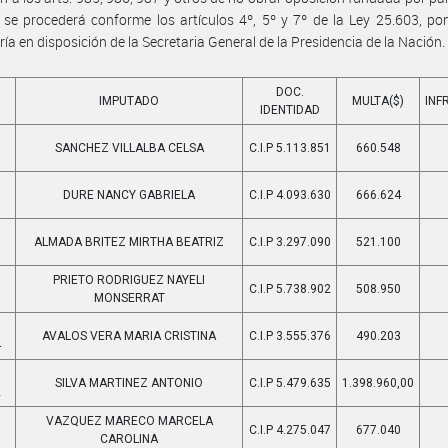
se procederá conforme los artículos 4º, 5º y 7º de la Ley 25.603, po
ía en disposición de la Secretaria General de la Presidencia de la Nación.
DOC.
IMPUTADO
MULTA($)
INF
IDENTIDAD
SANCHEZ VILLALBA CELSA
C.I.P 5.113.851
660.548
5
DURE NANCY GABRIELA
C.I.P 4.093.630
666.624
9
ALMADA BRITEZ MIRTHA BEATRIZ
C.I.P 3.297.090
521.100
7
PRIETO RODRIGUEZ NAYELI
C.I.P 5.738.902
508.950
6
MONSERRAT
AVALOS VERA MARIA CRISTINA
C.I.P 3.555.376
490.203
4
SILVA MARTINEZ ANTONIO
C.I.P 5.479.635
1.398.960,00
2
VAZQUEZ MARECO MARCELA
C.I.P 4.275.047
677.040
0
CAROLINA