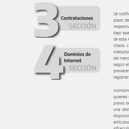
Se notif
plazo de
respecti
bajo ape
de esta 
citado c
interpós
del menc
según el
previer
registra
Asimism
quienes 
previo d
una dest
disposic
artículo
infracci