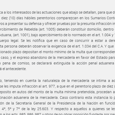
ica a los interesados de las actuaciones que abajo se detallan, para que d
 diez (10) días hábiles perentorios comparezcan en los Sumarios Con
vos a presentar su defensa y ofrecer pruebas por la presunta infracción 
rcibimiento de Rebeldía (art. 1005) deberán constituir domicilio, dentro 
Aduana, (art. 1001), bajo apercibimiento de lo normado en el art. 1.004 y 
uerpo legal. Se les notifica que en caso de concurrir a estar a der
ita persona deberán observar la exigencia de el art. 1.034 del C.A. Y que 
ionado plazo depositan el monto mínimo de la multa que correspondier
 caso, y el expreso abandono de la mercadería en favor del Estado par
en pena de comiso, se declarará extinguida la acción penal aduanera
rá el antecedente.
o, teniendo en cuenta la naturaleza de la mercadería se intima a aq
se les imputa infracción al art. 977, a que en el perentorio plazo de diez (
eposito en autos del monto de la multa mínima pretendida, procedan a 
inación aduanera de la mercadería. Caso contrario esta instancia lo
ión de la Secretaria General de la Presidencia de la Nación en funci
s 4º, 5º y 7º de la ley 25.603. Y respecto a aquellos a quienes se l
ón a los arts. 985, 986, 987 y otros de no obrar oposición fundada por par