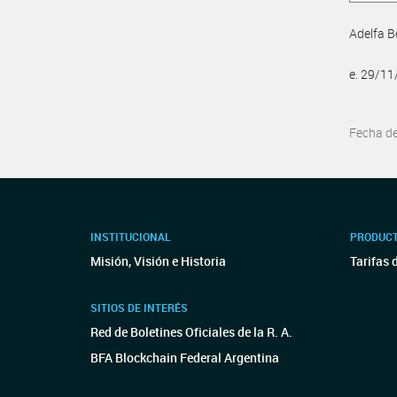
Adelfa B
e. 29/1
Fecha d
INSTITUCIONAL
PRODUCT
Misión, Visión e Historia
Tarifas 
SITIOS DE INTERÉS
Red de Boletines Oficiales de la R. A.
BFA Blockchain Federal Argentina