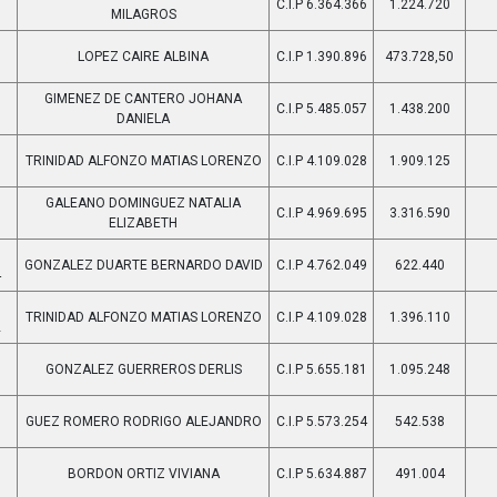
C.I.P 6.364.366
1.224.720
9
MILAGROS
LOPEZ CAIRE ALBINA
C.I.P 1.390.896
473.728,50
5
GIMENEZ DE CANTERO JOHANA
C.I.P 5.485.057
1.438.200
7
DANIELA
TRINIDAD ALFONZO MATIAS LORENZO
C.I.P 4.109.028
1.909.125
0
GALEANO DOMINGUEZ NATALIA
C.I.P 4.969.695
3.316.590
9
ELIZABETH
GONZALEZ DUARTE BERNARDO DAVID
C.I.P 4.762.049
622.440
4
TRINIDAD ALFONZO MATIAS LORENZO
C.I.P 4.109.028
1.396.110
2
GONZALEZ GUERREROS DERLIS
C.I.P 5.655.181
1.095.248
7
GUEZ ROMERO RODRIGO ALEJANDRO
C.I.P 5.573.254
542.538
0
BORDON ORTIZ VIVIANA
C.I.P 5.634.887
491.004
9