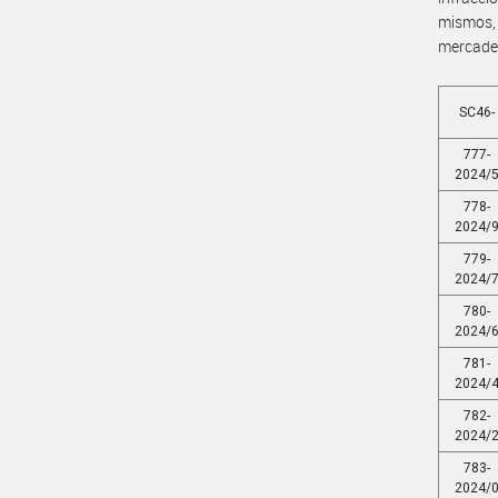
mismos, 
mercader
SC46-
777-
2024/
778-
2024/
779-
2024/
780-
2024/
781-
2024/
782-
2024/
783-
2024/