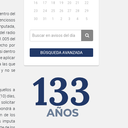
16
17
18
19
20
21
22
23
24
25
26
27
28
29
entro del
30
31
1
2
3
4
5
tenciosos
imputada,
del radio
1.005 del
echo por
si dentro
BÚSQUEDA AVANZADA
e aplicar
a las que
 y no se
uellos a
10) días,
solicitar
 pondrá a
ón de los
es imputa
te de los