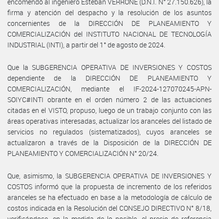
encomendó al ingeniero Esteban VERRONE (D.N.I. N° 27.150.626), la
firma y atención del despacho y la resolución de los asuntos
concernientes de la DIRECCIÓN DE PLANEAMIENTO Y
COMERCIALIZACIÓN del INSTITUTO NACIONAL DE TECNOLOGÍA
INDUSTRIAL (INTI), a partir del 1° de agosto de 2024.
Que la SUBGERENCIA OPERATIVA DE INVERSIONES Y COSTOS
dependiente de la DIRECCIÓN DE PLANEAMIENTO Y
COMERCIALIZACIÓN, mediante el IF-2024-127070245-APN-
SOIYC#INTI obrante en el orden número 2 de las actuaciones
citadas en el VISTO, propuso, luego de un trabajo conjunto con las
áreas operativas interesadas, actualizar los aranceles del listado de
servicios no regulados (sistematizados), cuyos aranceles se
actualizaron a través de la Disposición de la DIRECCIÓN DE
PLANEAMIENTO Y COMERCIALIZACIÓN N° 20/24.
Que, asimismo, la SUBGERENCIA OPERATIVA DE INVERSIONES Y
COSTOS informó que la propuesta de incremento de los referidos
aranceles se ha efectuado en base a la metodología de cálculo de
costos indicada en la Resolución del CONSEJO DIRECTIVO N° 8/18,
verificándose -en la medida de lo posible- el precio de referencia