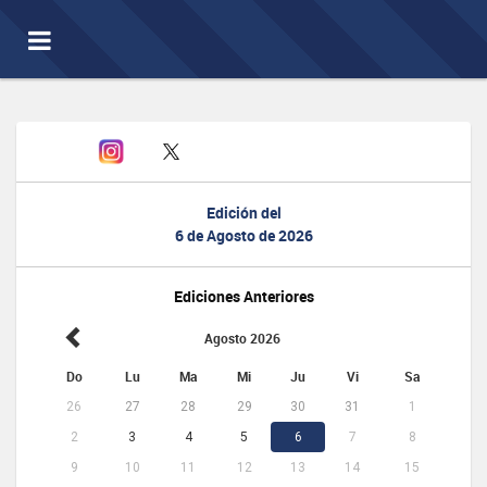
Toggle
navigation
Edición del
6 de Agosto de 2026
Ediciones Anteriores
Agosto 2026
Do
Lu
Ma
Mi
Ju
Vi
Sa
26
27
28
29
30
31
1
2
3
4
5
6
7
8
9
10
11
12
13
14
15