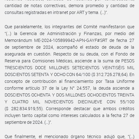
cantidad de notas correctivas, demora promedio y cantidad de
consultas registradas en intranet por ART y tema. (…)”.
Que paralelamente, los integrantes del Comité manifestaron que
“(…) la Gerencia de Administración y Finanzas, por medio del
Memorándum ME-2024-105899942-APN-GAYF#SRT de fecha 27
de septiembre de 2024, acompañó el estado de deuda de la
asegurada en cuestión. Respecto de su deuda, con el Fondo de
Reserva para Comisiones Médicas, asciende a la suma de PESOS
TRESCIENTOS DOCE MILLONES SETECIENTOS VEINTISÉIS MIL
DOSCIENTOS SETENTA Y OCHO CON 64/100 ($ 312.726.278,64). En
concepto de contribución al financiamiento por Tasa Uniforme
conforme artículo 37 de la Ley N° 24.557, la deuda asciende a
DOSCIENTOS OCHENTA Y DOS MILLONES OCHOCIENTOS TREINTA
Y CUATRO MIL NOVECIENTOS DIECINUEVE CON 55/100
($ 282.834.919,55). Corresponde destacar que ambos créditos
incluyen tanto capital como intereses calculados a la fecha 27 de
septiembre de 2024. (…)”.
Que finalmente, el mencionado órgano técnico adujó que, “(…)