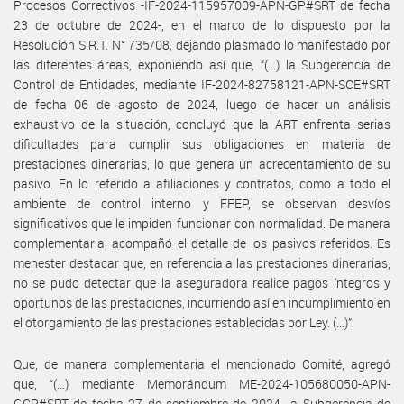
Procesos Correctivos -IF-2024-115957009-APN-GP#SRT de fecha
23 de octubre de 2024-, en el marco de lo dispuesto por la
Resolución S.R.T. N° 735/08, dejando plasmado lo manifestado por
las diferentes áreas, exponiendo así que, “(…) la Subgerencia de
Control de Entidades, mediante IF-2024-82758121-APN-SCE#SRT
de fecha 06 de agosto de 2024, luego de hacer un análisis
exhaustivo de la situación, concluyó que la ART enfrenta serias
dificultades para cumplir sus obligaciones en materia de
prestaciones dinerarias, lo que genera un acrecentamiento de su
pasivo. En lo referido a afiliaciones y contratos, como a todo el
ambiente de control interno y FFEP, se observan desvíos
significativos que le impiden funcionar con normalidad. De manera
complementaria, acompañó el detalle de los pasivos referidos. Es
menester destacar que, en referencia a las prestaciones dinerarias,
no se pudo detectar que la aseguradora realice pagos íntegros y
oportunos de las prestaciones, incurriendo así en incumplimiento en
el otorgamiento de las prestaciones establecidas por Ley. (…)”.
Que, de manera complementaria el mencionado Comité, agregó
que, “(…) mediante Memorándum ME-2024-105680050-APN-
GCP#SRT de fecha 27 de septiembre de 2024, la Subgerencia de