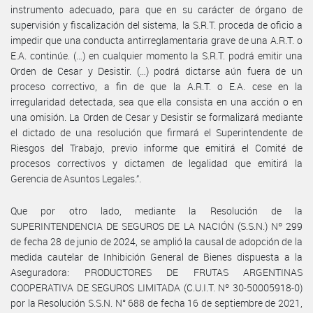
instrumento adecuado, para que en su carácter de órgano de
supervisión y fiscalización del sistema, la S.R.T. proceda de oficio a
impedir que una conducta antirreglamentaria grave de una A.R.T. o
E.A. continúe. (…) en cualquier momento la S.R.T. podrá emitir una
Orden de Cesar y Desistir. (…) podrá dictarse aún fuera de un
proceso correctivo, a fin de que la A.R.T. o E.A. cese en la
irregularidad detectada, sea que ella consista en una acción o en
una omisión. La Orden de Cesar y Desistir se formalizará mediante
el dictado de una resolución que firmará el Superintendente de
Riesgos del Trabajo, previo informe que emitirá el Comité de
procesos correctivos y dictamen de legalidad que emitirá la
Gerencia de Asuntos Legales.”.
Que por otro lado, mediante la Resolución de la
SUPERINTENDENCIA DE SEGUROS DE LA NACIÓN (S.S.N.) Nº 299
de fecha 28 de junio de 2024, se amplió la causal de adopción de la
medida cautelar de Inhibición General de Bienes dispuesta a la
Aseguradora: PRODUCTORES DE FRUTAS ARGENTINAS
COOPERATIVA DE SEGUROS LIMITADA (C.U.I.T. Nº 30-50005918-0)
por la Resolución S.S.N. N° 688 de fecha 16 de septiembre de 2021,