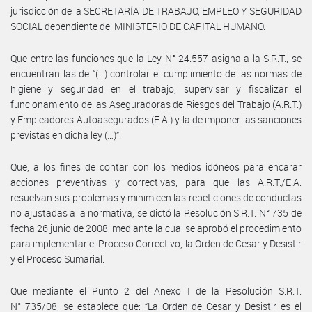
jurisdicción de la SECRETARÍA DE TRABAJO, EMPLEO Y SEGURIDAD
SOCIAL dependiente del MINISTERIO DE CAPITAL HUMANO.
Que entre las funciones que la Ley N° 24.557 asigna a la S.R.T., se
encuentran las de “(…) controlar el cumplimiento de las normas de
higiene y seguridad en el trabajo, supervisar y fiscalizar el
funcionamiento de las Aseguradoras de Riesgos del Trabajo (A.R.T.)
y Empleadores Autoasegurados (E.A.) y la de imponer las sanciones
previstas en dicha ley (…)”.
Que, a los fines de contar con los medios idóneos para encarar
acciones preventivas y correctivas, para que las A.R.T./E.A.
resuelvan sus problemas y minimicen las repeticiones de conductas
no ajustadas a la normativa, se dictó la Resolución S.R.T. N° 735 de
fecha 26 junio de 2008, mediante la cual se aprobó el procedimiento
para implementar el Proceso Correctivo, la Orden de Cesar y Desistir
y el Proceso Sumarial.
Que mediante el Punto 2 del Anexo I de la Resolución S.R.T.
N° 735/08, se establece que: “La Orden de Cesar y Desistir es el