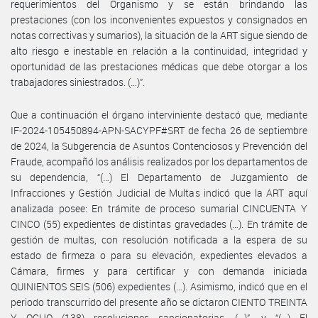
requerimientos del Organismo y se están brindando las
prestaciones (con los inconvenientes expuestos y consignados en
notas correctivas y sumarios), la situación de la ART sigue siendo de
alto riesgo e inestable en relación a la continuidad, integridad y
oportunidad de las prestaciones médicas que debe otorgar a los
trabajadores siniestrados. (…)”.
Que a continuación el órgano interviniente destacó que, mediante
IF-2024-105450894-APN-SACYPF#SRT de fecha 26 de septiembre
de 2024, la Subgerencia de Asuntos Contenciosos y Prevención del
Fraude, acompañó los análisis realizados por los departamentos de
su dependencia, “(…) El Departamento de Juzgamiento de
Infracciones y Gestión Judicial de Multas indicó que la ART aquí
analizada posee: En trámite de proceso sumarial CINCUENTA Y
CINCO (55) expedientes de distintas gravedades (…). En trámite de
gestión de multas, con resolución notificada a la espera de su
estado de firmeza o para su elevación, expedientes elevados a
Cámara, firmes y para certificar y con demanda iniciada
QUINIENTOS SEIS (506) expedientes (…). Asimismo, indicó que en el
periodo transcurrido del presente año se dictaron CIENTO TREINTA
Y OCHO (138) resoluciones sancionatorias. (…)”, y “(…) El