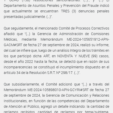
Departamento de Asuntos Penales y Prevención del Fraude indicó
que actualmente se encuentran TRES (3) denuncias penales
presentadas judicialmente. (…)”.
Que seguidamente, el mencionado Comité de Procesos Correctivos
añadió que “(…) la Gerencia de Administración de Comisiones
Médicas, mediante Memorándum ME-2024-105651912-APN-
GACM#SRT de fecha 27 de septiembre de 2024, realizó su informe,
del cual se infiere que, luego de un análisis íntegro de los trámites en
los que participó dicha ART, en NOVENTA Y NUEVE (99) casos,
desde el año 2022 hasta la fecha, se detectó que en razón de sus
incomparecencias se constituyó el incumplimiento dispuesto en el
artículo 34 de la Resolución S.R.T. Nº 298/17. (…)”.
Que subsidiariamente, el Comité adicionó que “(…) a través del
Memorándum ME-2024-105898010-APN-GCYRI#SRT de fecha 27
de septiembre de 2024, la Gerencia de Comunicación y Relaciones
Institucionales, en función de las competencias del Departamento
de Atención al Público, agregó un detalle indicando: la cantidad de
reclamos recibidos, cantidad de reclamos por tema/subtema,