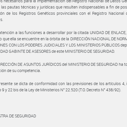
s necesarios para la implementación del Registro Nacional de Datos Ge
 las pautas técnicas y jurídicas que resulten indispensables a fin de posib
ión de los Registros Genéticos provinciales con el Registro Nacional
s.
atención a las funciones a desarrollar por la citada UNIDAD DE ENLACE,
o que ella se encuentre en la órbita de la DIRECCIÓN NACIONAL DE NO
NES CON LOS PODERES JUDICIALES Y LOS MINISTERIOS PÚBLICOS dep
NIDAD GABINTE DE ASESORES de este MINISTERIO DE SEGURIDAD.
DIRECCIÓN DE ASUNTOS JURÍDICOS del MINISTERIO DE SEGURIDAD ha t
ción de su competencia.
resente se dicta de conformidad con las previsiones de los artículos 4, i
 9 y 22 bis de la Ley de Ministerios N° 22.520 (T.O. Decreto N° 438/92).
STRA DE SEGURIDAD