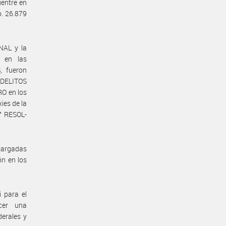
uentre en
o. 26.879
NAL y la
 en las
, fueron
 DELITOS
O en los
ies de la
N° RESOL-
ncargadas
ón en los
 para el
ecer una
derales y