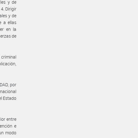
ales y de
. Dirigir
ales y de
 a ellas
er en la
uerzas de
 criminal
licación,
IDAD, por
 nacional
el Estado
ior entre
vención e
e un modo