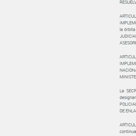
RESUELV
ARTICU
IMPLEME
la órbi
JUDICIA
ASESORE
ARTICUL
IMPLEME
NACION
MINISTE
La SEC
designa
POLICIAL
DE ENLAC
ARTICULO
continua