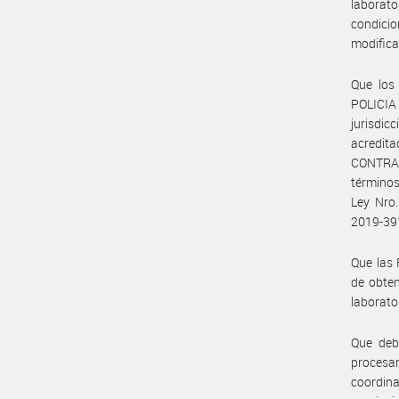
laborato
condicio
modifica
Que los
POLICI
jurisdi
acredit
CONTRA 
términos
Ley Nro.
2019-3
Que las 
de obten
laborato
Que debi
procesa
coordina