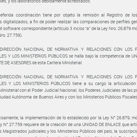
ales, y los laboratorios debidamente acreditados.
eferida coordinación tiene por objeto la remisión al Registro de los
s digitalizados, a fin de poder realizar las comparaciones de perfiles ge
el software correspondiente (artículo 3 inciso “a” de la Ley Nro. 26.879 m
Nro. 27.759).
 DIRECCIÓN NACIONAL DE NORMATIVA Y RELACIONES CON LOS 
LES Y LOS MINISTERIOS PÚBLICOS se halla bajo la competencia de U
 DE ASESORES de esta Cartera Ministerial.
 DIRECCIÓN NACIONAL DE NORMATIVA Y RELACIONES CON LOS 
LES Y LOS MINISTERIOS PÚBLICOS tiene a su cargo la articulación
Ministerial con el Poder Judicial Nacional, los Poderes Judiciales de las p
Ciudad Autónoma de Buenos Aires y con los Ministerios Públicos Fiscale
isamente, la implementación de lo establecido por la Ley N° 26.879, m
ey N° 27.759 requiere de la creación de una UNIDAD DE ENLACE que arti
s Magistrados judiciales y los Ministerios Públicos del país, la suscripci