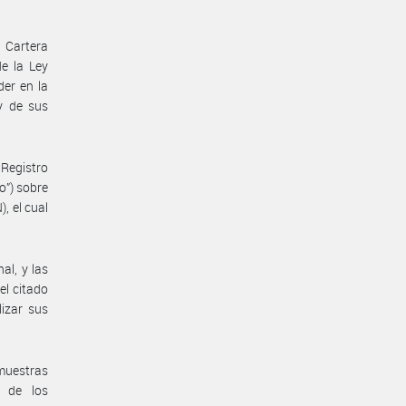
 Cartera
de la Ley
er en la
y de sus
 Registro
o”) sobre
, el cual
al, y las
el citado
lizar sus
muestras
e de los