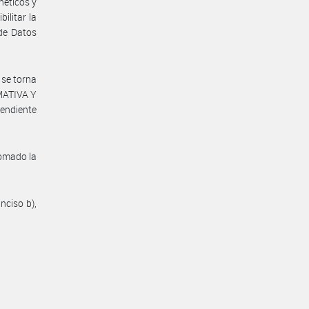
néticos y
ilitar la
 de Datos
 se torna
RMATIVA Y
endiente
omado la
nciso b),