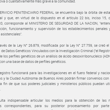
tiva o cualitativamente más grave a la comunidad.
SERVICIO PENITENCIARIO FEDERAL se encuentra bajo la órbita de esta
ial y que, en virtud de lo dispuesto en el artículo 22 bis, inciso 15, 
20, corresponde al MINISTERIO DE SEGURIDAD DE LA NACION, “entend
ción, funcionamiento y supervisión de los establecimientos penales 
 asistenciales”.
avés de la Ley N° 26.879, modificada por la Ley N° 27.759, se creó el
 de Datos Genéticos Vinculados con la Investigación Criminal (“el Registr
de los perfiles genéticos de un análisis de ácido desoxirribonucleico (ADN)
con una base de datos de perfiles genéticos.
egistro funcionará para las investigaciones en el fuero federal y nacion
as y la Ciudad Autónoma de Buenos Aires podrán firmar convenios con 
 a fin de que sus poderes judiciales y ministerios públicos puedan uti
.
ulta indispensable articular los medios para la obtención de las 
as correspondientes, para su posterior procesamiento por part