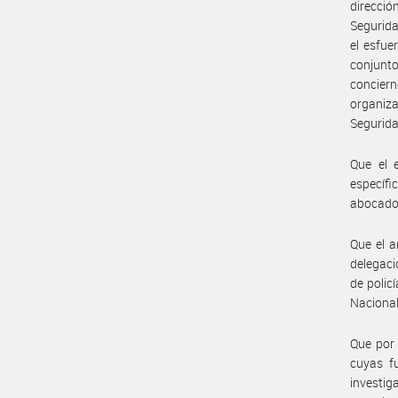
direcció
Segurida
el esfue
conjunto
concier
organiza
Segurida
Que el e
específi
abocados
Que el a
delegaci
de polic
Nacional
Que por 
cuyas fu
investig