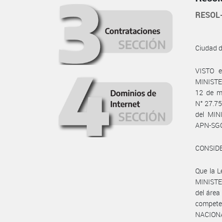
RESOL
Ciudad 
VISTO e
MINISTER
12 de ma
N° 27.75
del MIN
APN-SG
CONSID
Que la L
MINISTER
del área
compete
NACIONAL