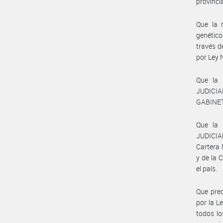
provinci
Que la r
genético
través d
por Ley 
Que la
JUDICIA
GABINETE
Que la
JUDICIA
Cartera 
y de la 
el país.
Que prec
por la L
todos lo