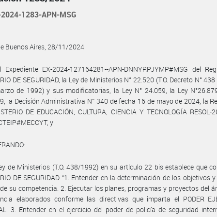
-2024-1283-APN-MSG
de Buenos Aires, 28/11/2024
l Expediente EX-2024-127164281--APN-DNNYRPJYMP#MSG del Regi
IO DE SEGURIDAD, la Ley de Ministerios N° 22.520 (T.O. Decreto N° 438
rzo de 1992) y sus modificatorias, la Ley N° 24.059, la Ley N°26.87
9, la Decisión Administrativa N° 340 de fecha 16 de mayo de 2024, la R
ISTERIO DE EDUCACIÓN, CULTURA, CIENCIA Y TECNOLOGÍA RESOL-2
CTEIP#MECCYT, y
ERANDO:
ey de Ministerios (T.O. 438/1992) en su artículo 22 bis establece que c
IO DE SEGURIDAD “1. Entender en la determinación de los objetivos y 
 de su competencia. 2. Ejecutar los planes, programas y proyectos del á
ncia elaborados conforme las directivas que imparta el PODER E
. 3. Entender en el ejercicio del poder de policía de seguridad inter