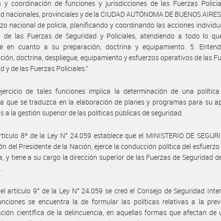
n y coordinación de funciones y jurisdicciones de las Fuerzas Polici
d nacionales, provinciales y de la CIUDAD AUTÓNOMA DE BUENOS AIRES 4
rzo nacional de policía, planificando y coordinando las acciones individu
 de las Fuerzas de Seguridad y Policiales, atendiendo a todo lo que
ne en cuanto a su preparación, doctrina y equipamiento. 5. Entend
ción, doctrina, despliegue, equipamiento y esfuerzos operativos de las F
d y de las Fuerzas Policiales.”
jercicio de tales funciones implica la determinación de una política
ca que se traduzca en la elaboración de planes y programas para su ap
 a la gestión superior de las políticas públicas de seguridad.
rtículo 8º de la Ley N° 24.059 establece que el MINISTERIO DE SEGUR
ón del Presidente de la Nación, ejerce la conducción política del esfuerzo
ía, y tiene a su cargo la dirección superior de las Fuerzas de Seguridad d
.
el artículo 9° de la Ley N° 24.059 se creó el Consejo de Seguridad Inter
nciones se encuentra la de formular las políticas relativas a la pre
ación científica de la delincuencia, en aquellas formas que afectan d