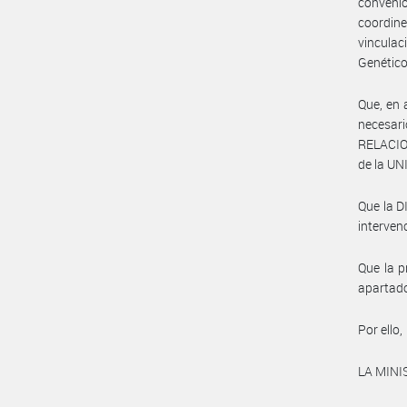
convenio
coordine
vinculac
Genético
Que, en 
necesari
RELACIO
de la U
Que la 
interven
Que la p
apartado
Por ello,
LA MINI