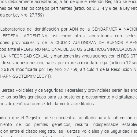
rios debidamente acreditados, a fin de que el referido Registro se enc
nes de realizar los cotejos pertinentes (artículos 2, 3, 4 y 9 de la Ley Nr
da por Ley Nro. 27.759).
 Laboratorios de Identificación por ADN de la GENDARMERÍA NACIO
A FEDERAL ARGENTINA, así como otros laboratorios con sedes
cciones provinciales y de la CIUDAD AUTONOMA DE BUENOS AIRES
ados ante el REGISTRO NACIONAL DE DATOS GENETICOS VINCULADOS A
LA INTEGRIDAD SEXUAL, y mantienen las vinculaciones con el REGISTR
 de sus adhesiones originales, por expreso mandato legal (artículo 12 sex
 26.879 modificada por Ley Nro. 27.759, artículo 1 de la Resolución 
91-APN-SGCTEIP#MECCYT).
Fuerzas Policiales y de Seguridad Federales y provinciales serán las e
er los perfiles genéticos para su posterior procesamiento y digitalizaci
rios de genética forense debidamente acreditados.
do a que el Registro no se encuentra facultado para la obtención ni
miento de los perfiles genéticos, resulta indispensable establ
ción entre el citado Registro, las Fuerzas Policiales y de Seguridad Fe