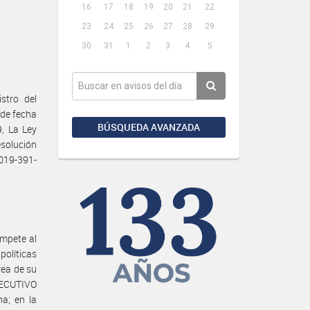
16
17
18
19
20
21
22
23
24
25
26
27
28
29
30
31
1
2
3
4
5
stro del
 de fecha
BÚSQUEDA AVANZADA
9, La Ley
esolución
019-391-
ompete al
políticas
rea de su
JECUTIVO
na; en la