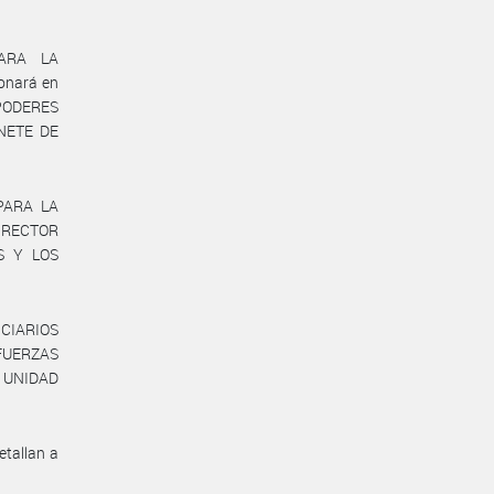
PARA LA
onará en
 PODERES
INETE DE
 PARA LA
DIRECTOR
S Y LOS
CIARIOS
 FUERZAS
la UNIDAD
tallan a