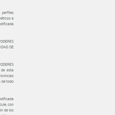
 perfiles
néticos a
odificada
PODERES
NIDAD DE
PODERES
 de esta
rovincias
s de todo
odificada
cule, con
ón de los