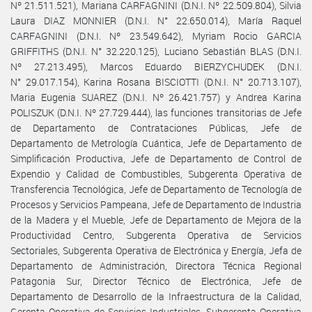
Nº 21.511.521), Mariana CARFAGNINI (D.N.I. Nº 22.509.804), Silvia
Laura DIAZ MONNIER (D.N.I. N° 22.650.014), María Raquel
CARFAGNINI (D.N.I. Nº 23.549.642), Myriam Rocio GARCIA
GRIFFITHS (D.N.I. N° 32.220.125), Luciano Sebastián BLAS (D.N.I.
Nº 27.213.495), Marcos Eduardo BIERZYCHUDEK (D.N.I.
N° 29.017.154), Karina Rosana BISCIOTTI (D.N.I. N° 20.713.107),
Maria Eugenia SUAREZ (D.N.I. Nº 26.421.757) y Andrea Karina
POLISZUK (D.N.I. Nº 27.729.444), las funciones transitorias de Jefe
de Departamento de Contrataciones Públicas, Jefe de
Departamento de Metrología Cuántica, Jefe de Departamento de
Simplificación Productiva, Jefe de Departamento de Control de
Expendio y Calidad de Combustibles, Subgerenta Operativa de
Transferencia Tecnológica, Jefe de Departamento de Tecnología de
Procesos y Servicios Pampeana, Jefe de Departamento de Industria
de la Madera y el Mueble, Jefe de Departamento de Mejora de la
Productividad Centro, Subgerenta Operativa de Servicios
Sectoriales, Subgerenta Operativa de Electrónica y Energía, Jefa de
Departamento de Administración, Directora Técnica Regional
Patagonia Sur, Director Técnico de Electrónica, Jefe de
Departamento de Desarrollo de la Infraestructura de la Calidad,
Gerenta Operativa de Servicios Industriales, Subgerenta Operativa