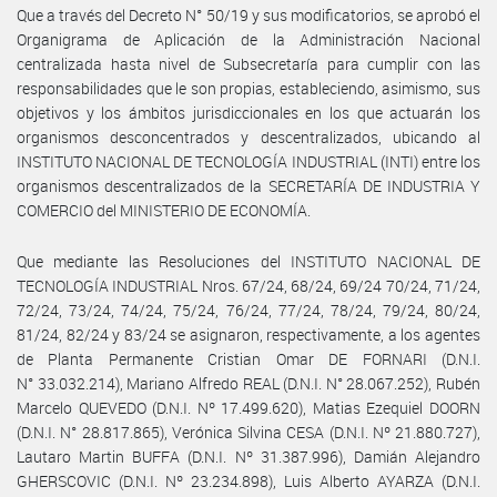
Que a través del Decreto N° 50/19 y sus modificatorios, se aprobó el
Organigrama de Aplicación de la Administración Nacional
centralizada hasta nivel de Subsecretaría para cumplir con las
responsabilidades que le son propias, estableciendo, asimismo, sus
objetivos y los ámbitos jurisdiccionales en los que actuarán los
organismos desconcentrados y descentralizados, ubicando al
INSTITUTO NACIONAL DE TECNOLOGÍA INDUSTRIAL (INTI) entre los
organismos descentralizados de la SECRETARÍA DE INDUSTRIA Y
COMERCIO del MINISTERIO DE ECONOMÍA.
Que mediante las Resoluciones del INSTITUTO NACIONAL DE
TECNOLOGÍA INDUSTRIAL Nros. 67/24, 68/24, 69/24 70/24, 71/24,
72/24, 73/24, 74/24, 75/24, 76/24, 77/24, 78/24, 79/24, 80/24,
81/24, 82/24 y 83/24 se asignaron, respectivamente, a los agentes
de Planta Permanente Cristian Omar DE FORNARI (D.N.I.
N° 33.032.214), Mariano Alfredo REAL (D.N.I. N° 28.067.252), Rubén
Marcelo QUEVEDO (D.N.I. Nº 17.499.620), Matias Ezequiel DOORN
(D.N.I. N° 28.817.865), Verónica Silvina CESA (D.N.I. Nº 21.880.727),
Lautaro Martin BUFFA (D.N.I. Nº 31.387.996), Damián Alejandro
GHERSCOVIC (D.N.I. Nº 23.234.898), Luis Alberto AYARZA (D.N.I.