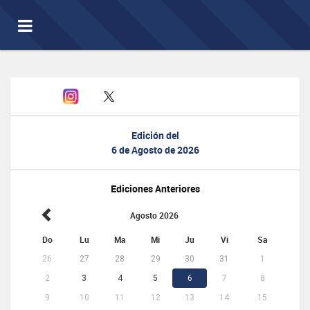
Toggle
navigation
Edición del
6 de Agosto de 2026
Ediciones Anteriores
Agosto 2026
Do
Lu
Ma
Mi
Ju
Vi
Sa
26
27
28
29
30
31
1
2
3
4
5
6
7
8
9
10
11
12
13
14
15