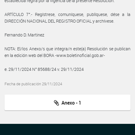
establecida regirá por la vigencia de la presente Resolución.
ARTÍCULO 7°.- Regístrese, comuníquese, publíquese, dése a la
DIRECCIÓN NACIONAL DEL REGISTRO OFICIAL y archívese.
Fernando D. Martinez
NOTA: El/los Anexo/s que integra/n este(a) Resolución se publican
en la edición web del BORA -www.boletinoficial.gob.ar-
e. 29/11/2024 N° 85688/24 v. 29/11/2024
Fecha de publicación 29/11/2024
Anexo - 1