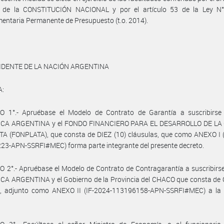
1 de la CONSTITUCIÓN NACIONAL y por el artículo 53 de la Ley N°
ntaria Permanente de Presupuesto (t.o. 2014).
IDENTE DE LA NACIÓN ARGENTINA
A:
O 1°.- Apruébase el Modelo de Contrato de Garantía a suscribirse 
CA ARGENTINA y el FONDO FINANCIERO PARA EL DESARROLLO DE L
A (FONPLATA), que consta de DIEZ (10) cláusulas, que como ANEXO I (
23-APN-SSRFI#MEC) forma parte integrante del presente decreto.
 2°.- Apruébase el Modelo de Contrato de Contragarantía a suscribirse
CA ARGENTINA y el Gobierno de la Provincia del CHACO que consta de 
os, adjunto como ANEXO II (IF-2024-113196158-APN-SSRFI#MEC) a la 