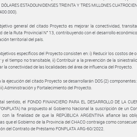
a DÓLARES ESTADOUNIDENSES TREINTA Y TRES MILLONES CUATROCIE
400.000).
bjetivo general del citado Proyecto es mejorar la conectividad, transita
d de la Ruta Provincial N° 13, contribuyendo con el desarrollo económico,
ación territorial del país.
objetivos específicos del Proyecto consisten en: i) Reducir los costos de 
 y el tiempo no transitable, ii) Contribuir a la prevención de la siniestrali
rar la conectividad de las localidades del área de influencia del Proyecto.
 la ejecución del citado Proyecto se desarrollarán DOS (2) componentes: 
y ii) Administración y Fortalecimiento del Proyecto.
 tal sentido, el FONDO FINANCIERO PARA EL DESARROLLO DE LA CU
ONPLATA) ha propuesto al Gobierno Nacional la suscripción de un Con
a con la finalidad de que la REPÚBLICA ARGENTINA afiance las obli
ras que el Gobierno de la Provincia del CHACO contraiga como consecuen
ción del Contrato de Préstamo FONPLATA ARG-60/2022.