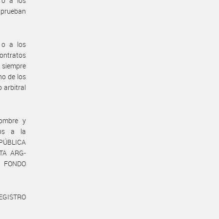
 o a los
aprueban
 o a los
contratos
, siempre
no de los
 arbitral
nombre y
os a la
EPÚBLICA
ATA ARG-
el FONDO
REGISTRO