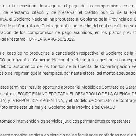
nto a la necesidad de asegurar el pago de los compromisos emerge
o de Préstamo citado y de preservar el crédito público de la R
A, el Gobierno Nacional ha propuesto al Gobierno de la Provincia del
ión de un Contrato de Contragarantía, por medio del cual este último se 
elación de los compromisos de pago asumidos, en los plazos previst
o de Préstamo FONPLATA ARG-60/2022.
 el caso de no producirse la cancelación respectiva, el Gobierno de la 
O autorizará al Gobierno Nacional a efectuar las gestiones correspo
 débito automático de los fondos de la Cuenta de Coparticipación Fe
s o del régimen que la reemplace, por hasta el total del monto adeudado
estos términos, resulta oportuno aprobar el Modelo de Contrato de Garan
to entre el FONDO FINANCIERO PARA EL DESARROLLO DE LA CUENCA D
TA) y la REPÚBLICA ARGENTINA, y el Modelo de Contrato de Contraga
ripto entre esta última y el Gobierno de la Provincia del CHACO.
tomado intervención los servicios jurídicos permanentes competentes.
resente medida se dicta en ejercicio de las facultades conferidas por el art