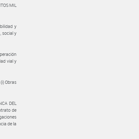
NTOS MIL
bilidad y
 social y
operación
dad vial y
(i) Obras
ENCA DEL
trato de
gaciones
cia de la