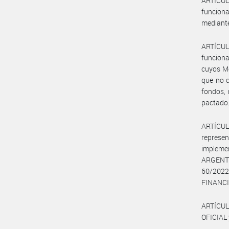
ARTÍCUL
funcion
mediante 
ARTÍCUL
funciona
cuyos Mo
que no c
fondos, 
pactado
ARTÍCUL
repres
impleme
ARGENTI
60/2022
FINANCI
ARTÍCUL
OFICIAL 