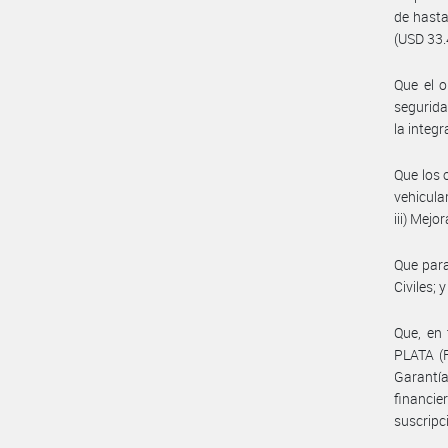
de hast
(USD 33.
Que el o
segurida
la integr
Que los 
vehicular
iii) Mejo
Que para
Civiles; 
Que, en
PLATA (F
Garantí
financie
suscrip