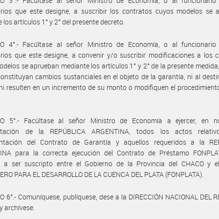
O 3°.- Facúltase al señor Ministro de Economía, o al funcionario
arios que este designe, a suscribir los contratos cuyos modelos se 
los artículos 1° y 2° del presente decreto.
O 4°.- Facúltase al señor Ministro de Economía, o al funcionario
rios que este designe, a convenir y/o suscribir modificaciones a los 
delos se aprueban mediante los artículos 1° y 2° de la presente medida
onstituyan cambios sustanciales en el objeto de la garantía, ni al desti
ni resulten en un incremento de su monto o modifiquen el procedimiento
.
O 5°.- Facúltase al señor Ministro de Economía a ejercer, en 
entación de la REPÚBLICA ARGENTINA, todos los actos relativ
ntación del Contrato de Garantía y aquellos requeridos a la R
NA para la correcta ejecución del Contrato de Préstamo FONPL
 a ser suscripto entre el Gobierno de la Provincia del CHACO y 
ERO PARA EL DESARROLLO DE LA CUENCA DEL PLATA (FONPLATA).
O 6°.- Comuníquese, publíquese, dese a la DIRECCIÓN NACIONAL DEL 
y archívese.