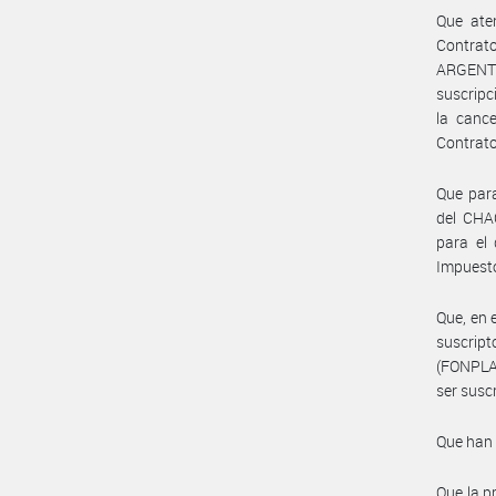
Que ate
Contrat
ARGENTIN
suscripc
la canc
Contrat
Que para
del CHAC
para el
Impuesto
Que, en 
suscrip
(FONPLA
ser susc
Que han 
Que la p