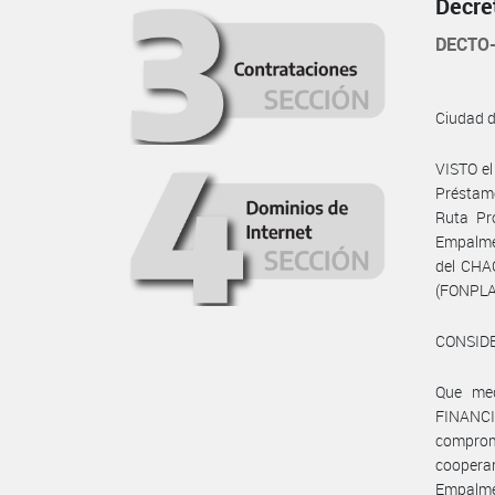
Decre
DECTO-
Ciudad 
VISTO e
Préstam
Ruta Pr
Empalme 
del CHA
(FONPLA
CONSID
Que med
FINANC
comprome
cooperar
Empalme 