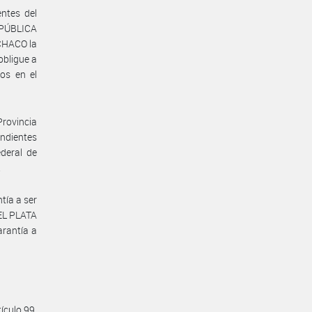
ntes del
EPÚBLICA
 CHACO la
obligue a
os en el
Provincia
ndientes
deral de
.
tía a ser
EL PLATA
rantía a
ículo 99,