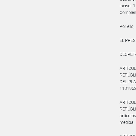
inciso 
Compleme
Por ello,
EL PRES
DECRET
ARTÍCUL
REPÚBLI
DEL PLAT
1131962
ARTÍCULO
REPÚBLI
artícul
medida.