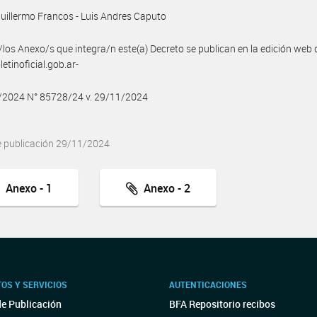
Guillermo Francos - Luis Andres Caputo
/los Anexo/s que integra/n este(a) Decreto se publican en la edición web
etinoficial.gob.ar-
1/2024 N° 85728/24 v. 29/11/2024
e publicación 29/11/2024
Anexo - 1
Anexo - 2
OS Y SERVICIOS
AUTENTICACIONES
de Publicación
BFA Repositorio recibos