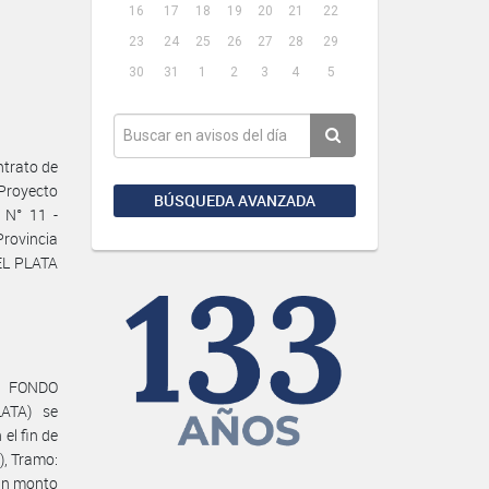
16
17
18
19
20
21
22
23
24
25
26
27
28
29
30
31
1
2
3
4
5
trato de
Proyecto
BÚSQUEDA AVANZADA
 N° 11 -
Provincia
EL PLATA
el FONDO
ATA) se
el fin de
), Tramo:
un monto