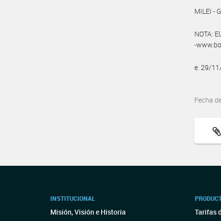
MILEI - 
NOTA: El
-www.bol
e. 29/1
Fecha d
INSTITUCIONAL
PRODUCT
Misión, Visión e Historia
Tarifas 