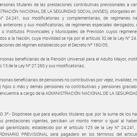
ersonas titulares de las prestaciones contributivas previsionales a ca
TRACIÓN NACIONAL DE LA SEGURIDAD SOCIAL (ANSES), otorgadas en v
N° 24.241, sus modificatorias y complementarias, de regímenes na
s anteriores y sus modificatorias, de regímenes especiales derogados, 
 o Institutos Provinciales y Municipales de Previsión cuyos regímen
idos a la Nación, cuya movilidad se rija por el artículo 32 de la Ley N° 24
taciones del régimen establecido por el Decreto Nº 160/05;
ersonas beneficiarias de la Pensión Universal para el Adulto Mayor, insti
lo 13 de la Ley Nº 27.260 y sus modificatorias;
ersonas beneficiarias de pensiones no contributivas por vejez, invalidez, 
) hijos o más y demás pensiones no contributivas y pensiones graciab
 encuentra a cargo de la ADMINISTRACIÓN NACIONAL DE LA SEGURIDA
.
 3º.- Dispónese que para aquellos titulares que, por la suma de los h
us prestaciones vigentes, perciban un monto menor o igual al habe
nal garantizado, establecido por el artículo 125 de la Ley N° 24.241
DINARIO PREVISIONAL será pagadero en los términos del artícul