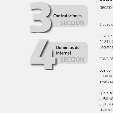
DECTO-
Ciudad 
VISTO e
24.241, 
Decretos
CONSID
Que por 
JUBILAC
invalide
Que a tr
JUBILACI
SISTEMA
sistema 