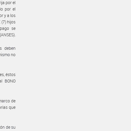
ja por el
do por el
r y a los
(7) hijos
 pago se
(ANSES).
os deben
 mismo no
es, éstos
 al BONO
marco de
rias que
ión de su