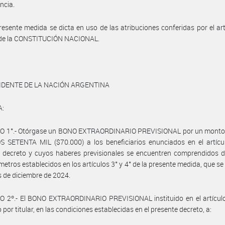
ncia.
resente medida se dicta en uso de las atribuciones conferidas por el art
1 de la CONSTITUCIÓN NACIONAL.
IDENTE DE LA NACIÓN ARGENTINA
A:
O 1°.- Otórgase un BONO EXTRAORDINARIO PREVISIONAL por un mont
 SETENTA MIL ($70.000) a los beneficiarios enunciados en el artícul
 decreto y cuyos haberes previsionales se encuentren comprendidos d
metros establecidos en los artículos 3° y 4° de la presente medida, que s
s de diciembre de 2024.
O 2º.- El BONO EXTRAORDINARIO PREVISIONAL instituido en el artículo
 por titular, en las condiciones establecidas en el presente decreto, a: