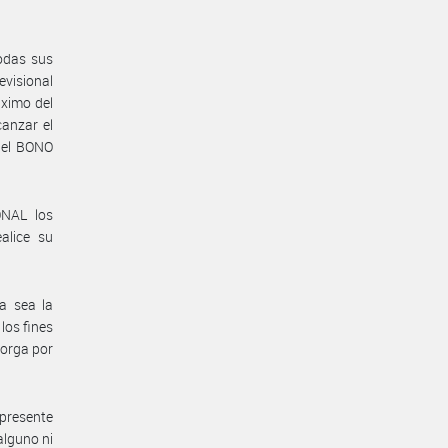
odas sus
visional
áximo del
anzar el
del BONO
ONAL los
alice su
a sea la
los fines
orga por
presente
alguno ni