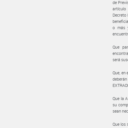
de Previ
artículo
Decreto 
benefici
o más y
encuent
Que par
encontra
será sus
Que, en 
deberán
EXTRAO
Que la 
su compe
sean nec
Que los 