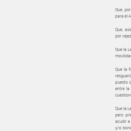
Que, por
para el 
Que, asi
por veje
Que la L
movilida
Que la f
resguard
puesto q
entre la
cuestion
Que la L
pero pr
acudir a
y/o bono