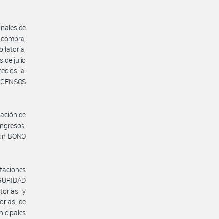
onales de
 compra,
latoria,
 de julio
ecios al
Y CENSOS
cación de
ingresos,
 un BONO
taciones
EGURIDAD
torias y
orias, de
nicipales