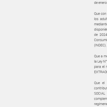
de enero
Que con 
los adu
mediant
disponié
de 2024
Consumi
(INDEC).
Que a mo
la Ley N
para el
EXTRAO
Que el 
contrib
SOCIAL 
compleme
regímene