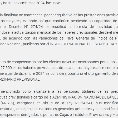
 y hasta noviembre de 2024, inclusive.
la finalidad de mantener el poder adquisitivo de las prestaciones previsi
ltos mayores, evitando así que continúen perdiendo su capacidad de
e el Decreto N° 274/24 se modificó la fórmula de movilidad jubi
ndose la actualización mensual de los haberes previsionales desde el mes
, de acuerdo con las variaciones del Nivel General del Índice de Pr
dor Nacional, publicado por el INSTITUTO NACIONAL DE ESTADÍSTICA 
do de compensación por los efectos adversos ocasionados por la apli
° 27.609 en los haberes previsionales de los adultos mayores de menores 
 mensual de diciembre 2024 se considera oportuno el otorgamiento de
RDINARIO PREVISIONAL.
mencionado bono alcanzará a las personas titulares de las pres
utivas previsionales a cargo de la ADMINISTRACIÓN NACIONAL DE LA S
(ANSES), otorgadas en virtud de la Ley N° 24.241, sus modifica
ntarias, de regímenes nacionales generales anteriores y sus modificat
s especiales derogados, o por las ex-Cajas o Institutos Provinciales y Mu