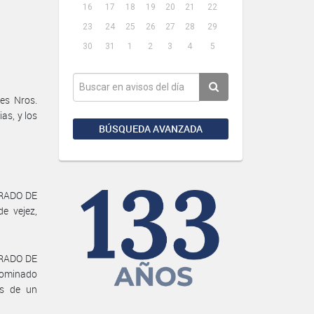
16
17
18
19
20
21
22
23
24
25
26
27
28
29
30
31
1
2
3
4
5
es Nros.
as, y los
BÚSQUEDA AVANZADA
EGRADO DE
e vejez,
GRADO DE
nominado
és de un