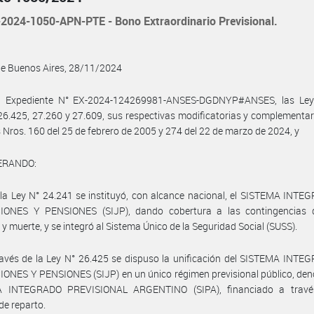
2024-1050-APN-PTE - Bono Extraordinario Previsional.
de Buenos Aires, 28/11/2024
l Expediente N° EX-2024-124269981-ANSES-DGDNYP#ANSES, las Ley
26.425, 27.260 y 27.609, sus respectivas modificatorias y complementari
 Nros. 160 del 25 de febrero de 2005 y 274 del 22 de marzo de 2024, y
ERANDO:
la Ley N° 24.241 se instituyó, con alcance nacional, el SISTEMA INT
IONES Y PENSIONES (SIJP), dando cobertura a las contingencias d
z y muerte, y se integró al Sistema Único de la Seguridad Social (SUSS).
avés de la Ley N° 26.425 se dispuso la unificación del SISTEMA INTE
ONES Y PENSIONES (SIJP) en un único régimen previsional público, de
 INTEGRADO PREVISIONAL ARGENTINO (SIPA), financiado a trav
de reparto.