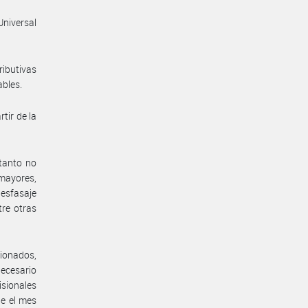
Universal
ributivas
ables.
tir de la
 tanto no
 mayores,
desfasaje
tre otras
sionados,
ecesario
isionales
de el mes