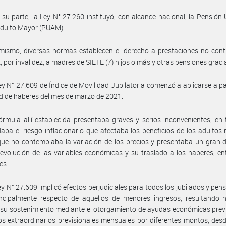
 su parte, la Ley N° 27.260 instituyó, con alcance nacional, la Pensión 
Adulto Mayor (PUAM).
mismo, diversas normas establecen el derecho a prestaciones no cont
z, por invalidez, a madres de SIETE (7) hijos o más y otras pensiones graci
ey N° 27.609 de Índice de Movilidad Jubilatoria comenzó a aplicarse a par
d de haberes del mes de marzo de 2021.
órmula allí establecida presentaba graves y serios inconvenientes, en
aba el riesgo inflacionario que afectaba los beneficios de los adultos
ue no contemplaba la variación de los precios y presentaba un gran 
 evolución de las variables económicas y su traslado a los haberes, en
es.
ey N° 27.609 implicó efectos perjudiciales para todos los jubilados y pen
incipalmente respecto de aquellos de menores ingresos, resultando n
 su sostenimiento mediante el otorgamiento de ayudas económicas prev
s extraordinarios previsionales mensuales por diferentes montos, des