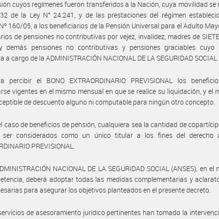
sión cuyos regímenes fueron transferidos a la Nación, cuya movilidad se ri
 32 de la Ley N° 24.241, y de las prestaciones del régimen estableci
Nº 160/05, a los beneficiarios de la Pensión Universal para el Adulto Mayo
arios de pensiones no contributivas por vejez, invalidez, madres de SIETE 
 demás pensiones no contributivas y pensiones graciables cuyo
ra a cargo de la ADMINISTRACIÓN NACIONAL DE LA SEGURIDAD SOCIAL 
a percibir el BONO EXTRAORDINARIO PREVISIONAL los benefici
rse vigentes en el mismo mensual en que se realice su liquidación, y el
ceptible de descuento alguno ni computable para ningún otro concepto.
el caso de beneficios de pensión, cualquiera sea la cantidad de copartícip
 ser considerados como un único titular a los fines del derecho
RDINARIO PREVISIONAL.
ADMINISTRACIÓN NACIONAL DE LA SEGURIDAD SOCIAL (ANSES), en el 
tencia, deberá adoptar todas las medidas complementarias y aclarato
esarias para asegurar los objetivos planteados en el presente decreto.
servicios de asesoramiento jurídico pertinentes han tomado la intervenc