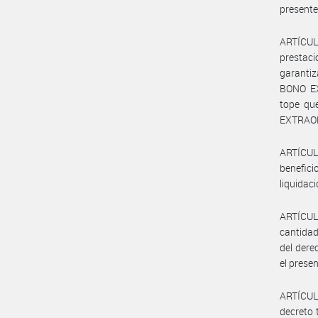
presente
ARTÍCULO
prestac
garantiz
BONO EX
tope qu
EXTRAORD
ARTÍCUL
benefic
liquidaci
ARTÍCUL
cantidad
del der
el prese
ARTÍCUL
decreto 