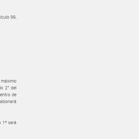
ículo 99,
o máximo
o 2° del
entro de
e abonará
 1º será