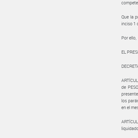
compete
Que la p
inciso 
Por ello,
EL PRES
DECRET
ARTÍCUL
de PESOS
presente
los pará
en el me
ARTÍCUL
liquidado