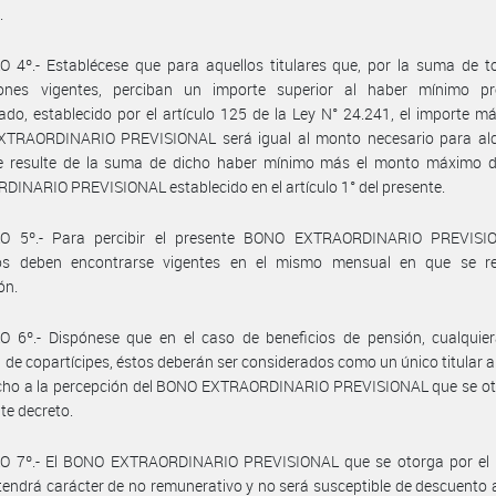
.
 4º.- Establécese que para aquellos titulares que, por la suma de t
iones vigentes, perciban un importe superior al haber mínimo pre
ado, establecido por el artículo 125 de la Ley N° 24.241, el importe m
TRAORDINARIO PREVISIONAL será igual al monto necesario para alc
e resulte de la suma de dicho haber mínimo más el monto máximo 
INARIO PREVISIONAL establecido en el artículo 1° del presente.
O 5º.- Para percibir el presente BONO EXTRAORDINARIO PREVISI
ios deben encontrarse vigentes en el mismo mensual en que se re
ón.
O 6º.- Dispónese que en el caso de beneficios de pensión, cualquier
 de copartícipes, éstos deberán ser considerados como un único titular a 
echo a la percepción del BONO EXTRAORDINARIO PREVISIONAL que se ot
nte decreto.
O 7º.- El BONO EXTRAORDINARIO PREVISIONAL que se otorga por el 
tendrá carácter de no remunerativo y no será susceptible de descuento 