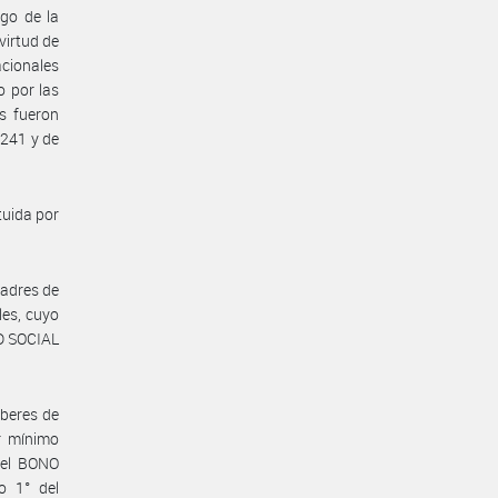
rgo de la
irtud de
cionales
o por las
es fueron
.241 y de
tuida por
madres de
les, cuyo
D SOCIAL
aberes de
r mínimo
, el BONO
o 1° del