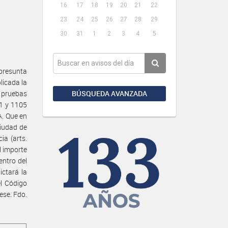
16
17
18
19
20
21
22
23
24
25
26
27
28
29
30
31
1
2
3
4
5
 presunta
licada la
BÚSQUEDA AVANZADA
s pruebas
01 y 1105
A. Que en
ciudad de
ia (arts.
l importe
entro del
ictará la
el Código
ese. Fdo.