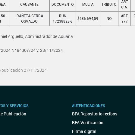
ART
GEA
CAUSANTE
DOCUMENTO
MULTA
TRIBUTO
C.A.
150-
IRAÑETA CERDA
RUN
ART.
$686.694,59
NO
4
OSVALDO
17238828-8
977
niel Arguello, Administrador de Aduana.
1/2024 N° 84307/24 v. 28/11/2024
e publicación 27/11/2024
OS Y SERVICIOS
AUTENTICACIONES
de Publicación
BFA Repositorio recibos
BFA Verificación
Firma digital