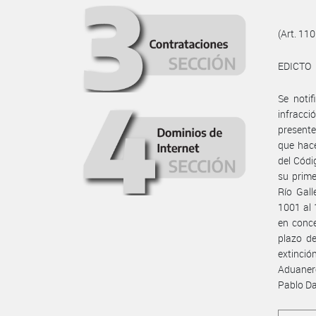
(Art. 110
EDICTO
Se notif
infracci
presente
que hace
del Códi
su prime
Río Gall
1001 al 
en conce
plazo de
extinció
Aduanero
Pablo Da