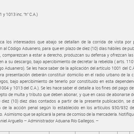
1 y 1013 inc. “h” C.A.)
ica los interesados que abajo se detallan de la corrida de vista por
ón al Código Aduanero, para que en plazo de diez (10) días hábiles de pub
, comparezcan a estar a derecho, produzcan su defensa y ofrezcan la
n a su descargo, bajo apercibimiento de decretar la rebeldía ( arts. 11
go Aduanero). Se les hace saber de la aplicación del artículo 1001 del C.
ra presentación deberán constituir domicilio en el radio urbano de la 
egos, bajo apercibimiento de tenerlo por constituido en esta dependenc
1004 y 1013 del C.A.). Se les hace saber el detalle a los fines del pago de
pto de multa y tributo que deben abonar, y que en caso de abonarse d
 diez (10) diez días contados a partir de la presente publicación, se d
n de la acción penal según lo establecido en los artículos 930/932 d
. Asimismo que se aplicará la pena de comiso de la mercadería. Notifíqu
niel Arguello – Administrador Aduana Río Gallegos. –