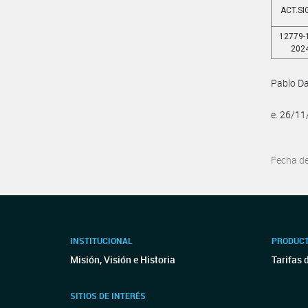
ACT.SI
12779-
202
Pablo Da
e. 26/1
Fecha d
INSTITUCIONAL
PRODUCT
Misión, Visión e Historia
Tarifas 
SITIOS DE INTERÉS