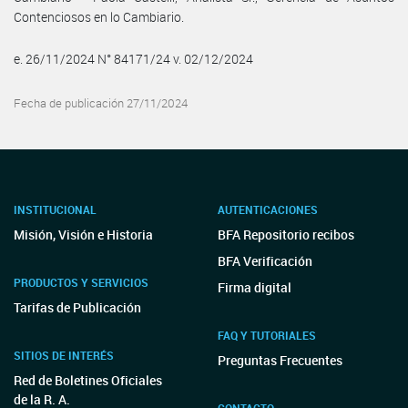
Contenciosos en lo Cambiario.
e. 26/11/2024 N° 84171/24 v. 02/12/2024
Fecha de publicación 27/11/2024
INSTITUCIONAL
AUTENTICACIONES
Misión, Visión e Historia
BFA Repositorio recibos
BFA Verificación
PRODUCTOS Y SERVICIOS
Firma digital
Tarifas de Publicación
FAQ Y TUTORIALES
SITIOS DE INTERÉS
Preguntas Frecuentes
Red de Boletines Oficiales
de la R. A.