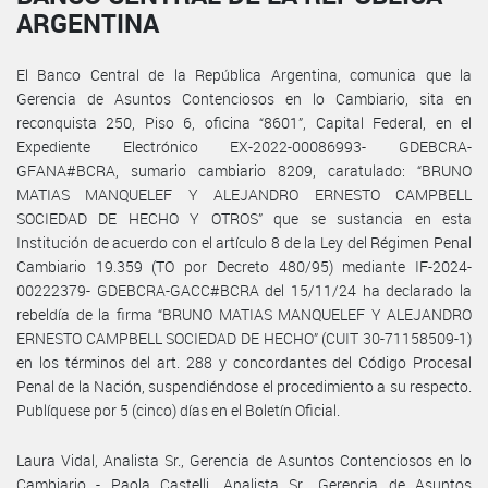
ARGENTINA
El Banco Central de la República Argentina, comunica que la
Gerencia de Asuntos Contenciosos en lo Cambiario, sita en
reconquista 250, Piso 6, oficina “8601”, Capital Federal, en el
Expediente Electrónico EX-2022-00086993- GDEBCRA-
GFANA#BCRA, sumario cambiario 8209, caratulado: “BRUNO
MATIAS MANQUELEF Y ALEJANDRO ERNESTO CAMPBELL
SOCIEDAD DE HECHO Y OTROS” que se sustancia en esta
Institución de acuerdo con el artículo 8 de la Ley del Régimen Penal
Cambiario 19.359 (TO por Decreto 480/95) mediante IF-2024-
00222379- GDEBCRA-GACC#BCRA del 15/11/24 ha declarado la
rebeldía de la firma “BRUNO MATIAS MANQUELEF Y ALEJANDRO
ERNESTO CAMPBELL SOCIEDAD DE HECHO” (CUIT 30-71158509-1)
en los términos del art. 288 y concordantes del Código Procesal
Penal de la Nación, suspendiéndose el procedimiento a su respecto.
Publíquese por 5 (cinco) días en el Boletín Oficial.
Laura Vidal, Analista Sr., Gerencia de Asuntos Contenciosos en lo
Cambiario - Paola Castelli, Analista Sr., Gerencia de Asuntos