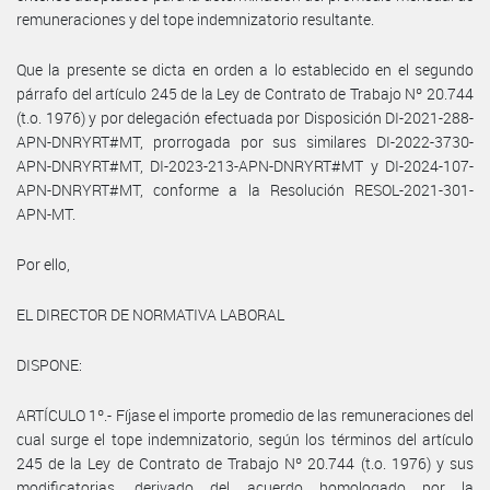
remuneraciones y del tope indemnizatorio resultante.
Que la presente se dicta en orden a lo establecido en el segundo
párrafo del artículo 245 de la Ley de Contrato de Trabajo Nº 20.744
(t.o. 1976) y por delegación efectuada por Disposición DI-2021-288-
APN-DNRYRT#MT, prorrogada por sus similares DI-2022-3730-
APN-DNRYRT#MT, DI-2023-213-APN-DNRYRT#MT y DI-2024-107-
APN-DNRYRT#MT, conforme a la Resolución RESOL-2021-301-
APN-MT.
Por ello,
EL DIRECTOR DE NORMATIVA LABORAL
DISPONE:
ARTÍCULO 1º.- Fíjase el importe promedio de las remuneraciones del
cual surge el tope indemnizatorio, según los términos del artículo
245 de la Ley de Contrato de Trabajo Nº 20.744 (t.o. 1976) y sus
modificatorias, derivado del acuerdo homologado por la