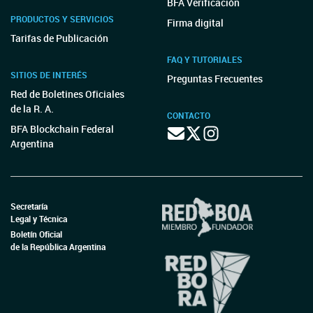
BFA Verificación
PRODUCTOS Y SERVICIOS
Firma digital
Tarifas de Publicación
FAQ Y TUTORIALES
SITIOS DE INTERÉS
Preguntas Frecuentes
Red de Boletines Oficiales
de la R. A.
CONTACTO
BFA Blockchain Federal
Argentina
Secretaría
Legal y Técnica
Boletín Oficial
de la República Argentina