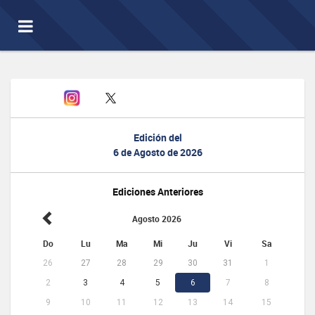
Toggle
navigation
Edición del
6 de Agosto de 2026
Ediciones Anteriores
Agosto 2026
Do
Lu
Ma
Mi
Ju
Vi
Sa
26
27
28
29
30
31
1
2
3
4
5
6
7
8
9
10
11
12
13
14
15