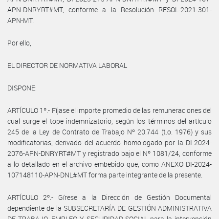
APN-DNRYRT#MT, conforme a la Resolución RESOL-2021-301-
APN-MT.
Por ello,
EL DIRECTOR DE NORMATIVA LABORAL
DISPONE:
ARTÍCULO 1º.- Fíjase el importe promedio de las remuneraciones del
cual surge el tope indemnizatorio, según los términos del artículo
245 de la Ley de Contrato de Trabajo Nº 20.744 (t.o. 1976) y sus
modificatorias, derivado del acuerdo homologado por la DI-2024-
2076-APN-DNRYRT#MT y registrado bajo el Nº 1081/24, conforme
a lo detallado en el archivo embebido que, como ANEXO DI-2024-
107148110-APN-DNL#MT forma parte integrante de la presente.
ARTÍCULO 2º.- Gírese a la Dirección de Gestión Documental
dependiente de la SUBSECRETARÍA DE GESTIÓN ADMINISTRATIVA
DE TRABAJO, EMPLEO Y SEGURIDAD SOCIAL para la intervención