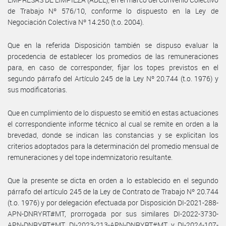
de Trabajo Nº 576/10, conforme lo dispuesto en la Ley de
Negociación Colectiva Nº 14.250 (t.o. 2004).
Que en la referida Disposición también se dispuso evaluar la
procedencia de establecer los promedios de las remuneraciones
para, en caso de corresponder, fijar los topes previstos en el
segundo párrafo del Artículo 245 de la Ley Nº 20.744 (t.o. 1976) y
sus modificatorias.
Que en cumplimiento de lo dispuesto se emitió en estas actuaciones
el correspondiente informe técnico al cual se remite en orden a la
brevedad, donde se indican las constancias y se explicitan los
criterios adoptados para la determinación del promedio mensual de
remuneraciones y del tope indemnizatorio resultante.
Que la presente se dicta en orden a lo establecido en el segundo
párrafo del artículo 245 de la Ley de Contrato de Trabajo Nº 20.744
(t.o. 1976) y por delegación efectuada por Disposición DI-2021-288-
APN-DNRYRT#MT, prorrogada por sus similares DI-2022-3730-
APN-DNRYRT#MT, DI-2023-213-APN-DNRYRT#MT y DI-2024-107-