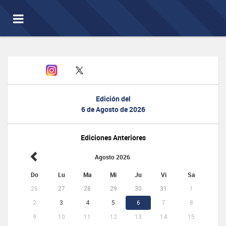
Toggle
navigation
Edición del
6 de Agosto de 2026
Ediciones Anteriores
Agosto 2026
Do
Lu
Ma
Mi
Ju
Vi
Sa
26
27
28
29
30
31
1
2
3
4
5
6
7
8
9
10
11
12
13
14
15