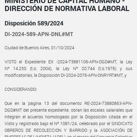
MINISTERIO DE CAPITAL HUMANO -
DIRECCIÓN DE NORMATIVA LABORAL
Disposición 589/2024
DI-2024-589-APN-DNL#MT
Ciudad de Buenos Aires, 01/10/2024
VISTO el Expediente EX -2024-73881106-APN-DGD#MT, la Ley
Nº 14.250 (t.o. 2004), la Ley Nº 20.744 (t.o.1976) y sus
modificatorias, la Disposición DI-2024-2076-APN-DNRYRT#MT, y
CONSIDERANDO:
Que en la página 13 del documento RE-2024-73880863-APN-
DGD#MT del presente expediente, obran las escalas salariales que
integran el acuerdo homologado por la Disposición citada en el
Visto y registrado bajo el Nº 1081/24, celebrado por el SINDICATO
OBREROS DE RECOLECCION Y BARRIDO y la ASOCIACIÓN DE
EMPRESAS DE LIMPIEZA (ADEL), en el marco del Convenio Colectivo