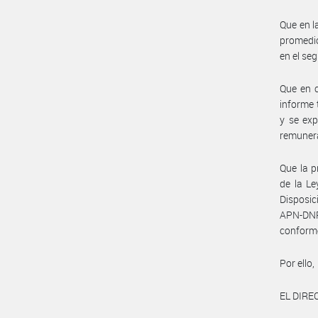
Que en l
promedio
en el se
Que en c
informe 
y se exp
remunera
Que la p
de la Le
Disposi
APN-DN
conform
Por ello,
EL DIR