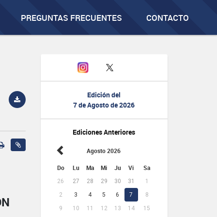
PREGUNTAS FRECUENTES
CONTACTO
Edición del
7 de Agosto de 2026
Ediciones Anteriores
Agosto 2026
Do
Lu
Ma
Mi
Ju
Vi
Sa
26
27
28
29
30
31
1
2
3
4
5
6
7
8
ÓN
9
10
11
12
13
14
15