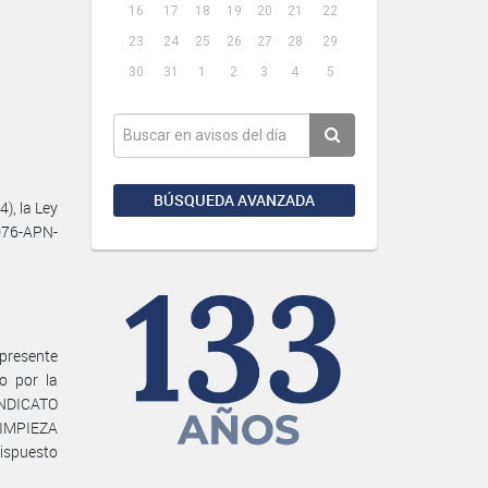
16
17
18
19
20
21
22
23
24
25
26
27
28
29
30
31
1
2
3
4
5
BÚSQUEDA AVANZADA
), la Ley
076-APN-
presente
o por la
SINDICATO
IMPIEZA
dispuesto