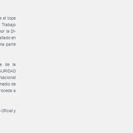
e el tope
e Trabajo
or la DI-
llado en
ma parte
te de la
GURIDAD
 Nacional
omedio de
proceda a
Oficial y