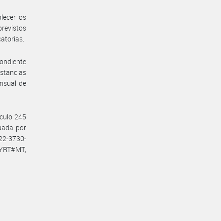
lecer los
previstos
catorias.
pondiente
nstancias
ensual de
ículo 245
tuada por
22-3730-
YRT#MT,