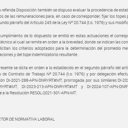
a referida Disposición también se dispuso evaluar la procedencia de estab
s de las remuneraciones para, en caso de corresponder, fijar los topes 
gundo párrafo del Artículo 245 de la Ley Nº 20.744 (t.o. 1976) y sus modifi
umplimiento de lo dispuesto se emitió en estas actuaciones el corres
técnico al cual se remite en orden a la brevedad, donde se indican las co
licitan los criterios adoptados para la determinación del promedio m
ciones y del tope indemnizatorio resultante.
resente se dicta en orden a lo establecido en el segundo párrafo del art
y de Contrato de Trabajo Nº 20.744 (t.o. 1976) y por delegación efec
ción DI-2021-288-APN-DNRYRT#MT, prorrogada por sus similares DI-20
RYRT#MT, DI-2023-213-APN-DNRYRT#MT y DI-2024-107-APN-DNR
e a la Resolución RESOL-2021-301-APN-MT.
ECTOR DE NORMATIVA LABORAL