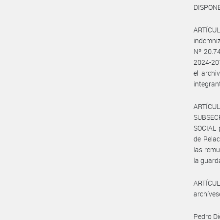
DISPONE
ARTÍCULO
indemniz
Nº 20.74
2024-207
el arch
integran
ARTÍCUL
SUBSEC
SOCIAL p
de Relac
las remu
la guard
ARTÍCULO
archíves
Pedro Di