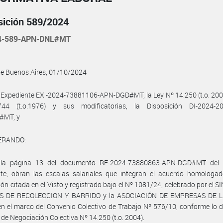
sición 589/2024
4-589-APN-DNL#MT
de Buenos Aires, 01/10/2024
 Expediente EX -2024-73881106-APN-DGD#MT, la Ley Nº 14.250 (t.o. 2004
44 (t.o.1976) y sus modificatorias, la Disposición DI-2024-2
#MT, y
ERANDO:
la página 13 del documento RE-2024-73880863-APN-DGD#MT del 
nte, obran las escalas salariales que integran el acuerdo homologad
ión citada en el Visto y registrado bajo el Nº 1081/24, celebrado por el 
S DE RECOLECCION Y BARRIDO y la ASOCIACIÓN DE EMPRESAS DE L
en el marco del Convenio Colectivo de Trabajo Nº 576/10, conforme lo 
y de Negociación Colectiva Nº 14.250 (t.o. 2004).