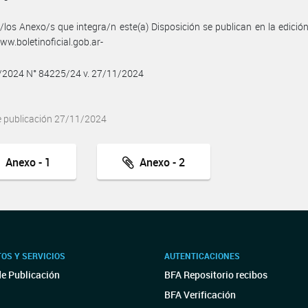
/los Anexo/s que integra/n este(a) Disposición se publican en la edició
w.boletinoficial.gob.ar-
1/2024 N° 84225/24 v. 27/11/2024
e publicación 27/11/2024
Anexo - 1
Anexo - 2
OS Y SERVICIOS
AUTENTICACIONES
de Publicación
BFA Repositorio recibos
BFA Verificación