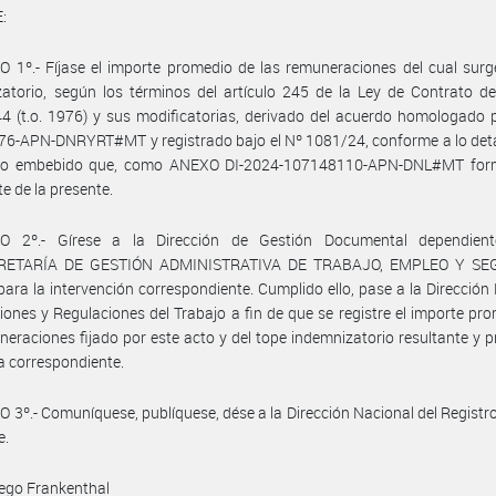
:
 1º.- Fíjase el importe promedio de las remuneraciones del cual surg
atorio, según los términos del artículo 245 de la Ley de Contrato d
4 (t.o. 1976) y sus modificatorias, derivado del acuerdo homologado p
6-APN-DNRYRT#MT y registrado bajo el Nº 1081/24, conforme a lo deta
ivo embebido que, como ANEXO DI-2024-107148110-APN-DNL#MT for
te de la presente.
O 2º.- Gírese a la Dirección de Gestión Documental dependien
RETARÍA DE GESTIÓN ADMINISTRATIVA DE TRABAJO, EMPLEO Y SE
ara la intervención correspondiente. Cumplido ello, pase a la Dirección
iones y Regulaciones del Trabajo a fin de que se registre el importe pr
neraciones fijado por este acto y del tope indemnizatorio resultante y 
a correspondiente.
 3º.- Comuníquese, publíquese, dése a la Dirección Nacional del Registro 
e.
ego Frankenthal