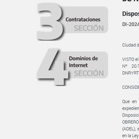
Dispo
DI-202
Ciudad 
VISTO el
Nº 20.7
DNRYRT
CONSID
Que en 
expedie
Disposic
OBRERO
(ADEL), 
en la Le