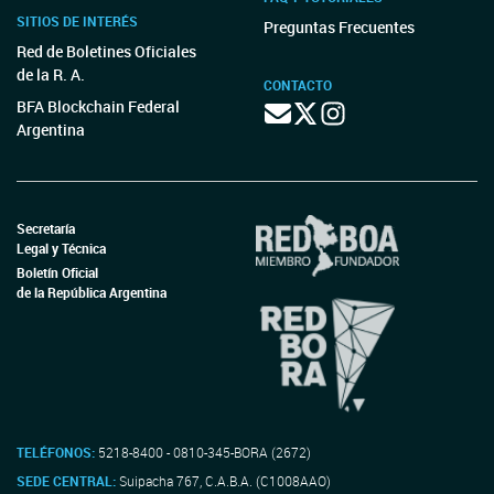
SITIOS DE INTERÉS
Preguntas Frecuentes
Red de Boletines Oficiales
de la R. A.
CONTACTO
BFA Blockchain Federal
Argentina
Secretaría
Legal y Técnica
Boletín Oficial
de la República Argentina
TELÉFONOS:
5218-8400 - 0810-345-BORA (2672)
SEDE CENTRAL:
Suipacha 767, C.A.B.A. (C1008AAO)