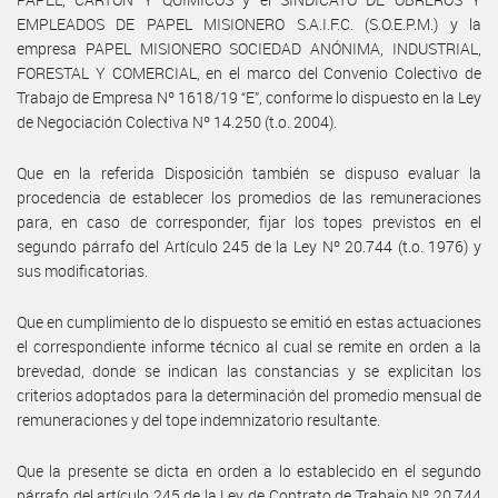
EMPLEADOS DE PAPEL MISIONERO S.A.I.F.C. (S.O.E.P.M.) y la
empresa PAPEL MISIONERO SOCIEDAD ANÓNIMA, INDUSTRIAL,
FORESTAL Y COMERCIAL, en el marco del Convenio Colectivo de
Trabajo de Empresa Nº 1618/19 “E”, conforme lo dispuesto en la Ley
de Negociación Colectiva Nº 14.250 (t.o. 2004).
Que en la referida Disposición también se dispuso evaluar la
procedencia de establecer los promedios de las remuneraciones
para, en caso de corresponder, fijar los topes previstos en el
segundo párrafo del Artículo 245 de la Ley Nº 20.744 (t.o. 1976) y
sus modificatorias.
Que en cumplimiento de lo dispuesto se emitió en estas actuaciones
el correspondiente informe técnico al cual se remite en orden a la
brevedad, donde se indican las constancias y se explicitan los
criterios adoptados para la determinación del promedio mensual de
remuneraciones y del tope indemnizatorio resultante.
Que la presente se dicta en orden a lo establecido en el segundo
párrafo del artículo 245 de la Ley de Contrato de Trabajo Nº 20.744