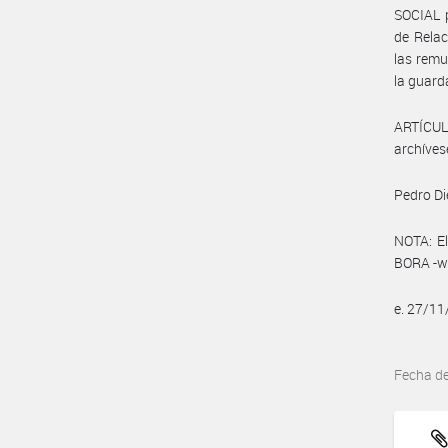
SOCIAL p
de Relac
las remu
la guard
ARTÍCULO
archíves
Pedro Di
NOTA: El
BORA -ww
e. 27/1
Fecha d