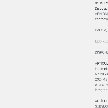
de la Le
Disposi
APN-DN
conform
Por ello,
EL DIR
DISPONE
ARTÍCULO
indemniz
Nº 20.74
2024-199
el arch
integran
ARTÍCUL
SUBSEC