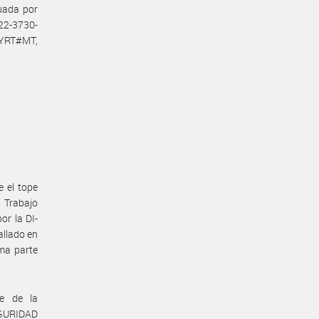
tuada por
22-3730-
YRT#MT,
e el tope
e Trabajo
or la DI-
llado en
ma parte
te de la
GURIDAD