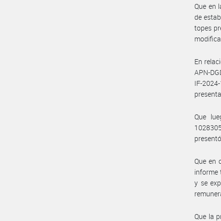
Que en l
de estab
topes pr
modifica
En relac
APN-DGD
IF-2024
presenta
Que lue
1028305
presentó
Que en c
informe 
y se exp
remunera
Que la p