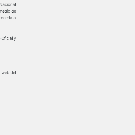
 Nacional
omedio de
proceda a
Oficial y
n web del