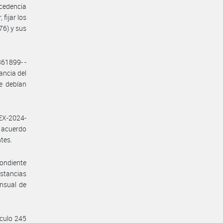
ocedencia
fijar los
76) y sus
861899- -
ncia del
e debían
EX-2024-
 acuerdo
tes.
pondiente
nstancias
ensual de
ículo 245