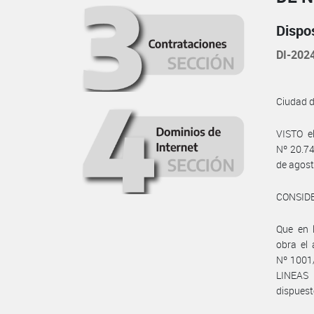
Dispo
DI-202
Ciudad 
VISTO e
Nº 20.74
de agost
CONSID
Que en 
obra el 
Nº 1001/
LINEAS
dispuest