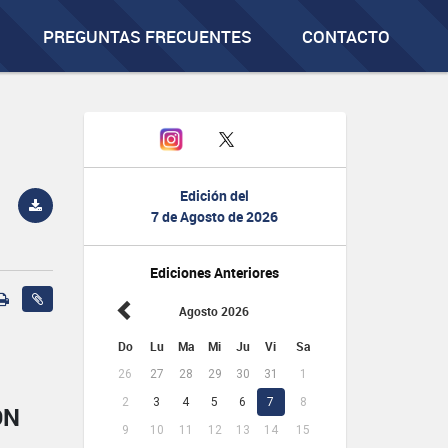
PREGUNTAS FRECUENTES
CONTACTO
Edición del
7 de Agosto de 2026
Ediciones Anteriores
Agosto 2026
Do
Lu
Ma
Mi
Ju
Vi
Sa
26
27
28
29
30
31
1
2
3
4
5
6
7
8
ÓN
9
10
11
12
13
14
15