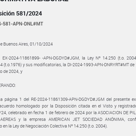
sición 581/2024
4-581-APN-DNL#MT
de Buenos Aires, 01/10/2024
l EX-2024-11861899- -APN-DGDYD#JGM, la Ley Nº 14.250 (t.o. 2004)
4 (t.o.1976) y sus modificatorias, la DI-2024-1993-APN-DNRYRT#MT de
o de 2024, y
ERANDO:
la página 1 del RE-2024-11861309-APN-DGDYD#JGM del presente ex
acuerdo homologado por la Disposición citada en el Visto y registrad
24, celebrado en fecha 1 de febrero de 2024 por la ASOCIACION DE PI
 AEREAS y la empresa AMERICAN JET SOCIEDAD ANÓNIMA, conf
o en la Ley de Negociación Colectiva Nº 14.250 (t.o. 2004).