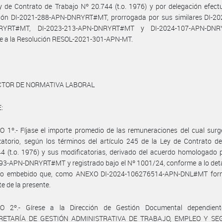
y de Contrato de Trabajo Nº 20.744 (t.o. 1976) y por delegación efec
ción DI-2021-288-APN-DNRYRT#MT, prorrogada por sus similares DI-20
RYRT#MT, DI-2023-213-APN-DNRYRT#MT y DI-2024-107-APN-DNR
e a la Resolución RESOL-2021-301-APN-MT.
ECTOR DE NORMATIVA LABORAL
:
 1º.- Fíjase el importe promedio de las remuneraciones del cual surg
atorio, según los términos del artículo 245 de la Ley de Contrato d
4 (t.o. 1976) y sus modificatorias, derivado del acuerdo homologado p
3-APN-DNRYRT#MT y registrado bajo el Nº 1001/24, conforme a lo deta
ivo embebido que, como ANEXO DI-2024-106276514-APN-DNL#MT for
te de la presente.
O 2º.- Gírese a la Dirección de Gestión Documental dependien
RETARÍA DE GESTIÓN ADMINISTRATIVA DE TRABAJO, EMPLEO Y SE