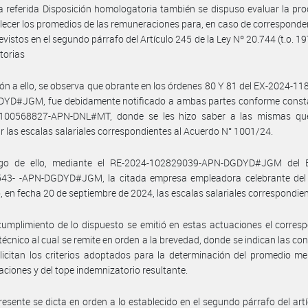
a referida Disposición homologatoria también se dispuso evaluar la pr
lecer los promedios de las remuneraciones para, en caso de corresponder, 
evistos en el segundo párrafo del Artículo 245 de la Ley Nº 20.744 (t.o. 19
torias
ión a ello, se observa que obrante en los órdenes 80 Y 81 del EX-2024-11
YD#JGM, fue debidamente notificado a ambas partes conforme consta
-100568827-APN-DNL#MT, donde se les hizo saber a las mismas qu
r las escalas salariales correspondientes al Acuerdo N° 1001/24.
go de ello, mediante el RE-2024-102829039-APN-DGDYD#JGM del 
43- -APN-DGDYD#JGM, la citada empresa empleadora celebrante del
, en fecha 20 de septiembre de 2024, las escalas salariales correspondien
umplimiento de lo dispuesto se emitió en estas actuaciones el corres
técnico al cual se remite en orden a la brevedad, donde se indican las co
licitan los criterios adoptados para la determinación del promedio m
ciones y del tope indemnizatorio resultante.
resente se dicta en orden a lo establecido en el segundo párrafo del art