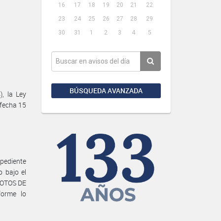
16
17
18
19
20
21
22
23
24
25
26
27
28
29
30
31
1
2
3
4
5
BÚSQUEDA AVANZADA
, la Ley
 fecha 15
pediente
o bajo el
LOTOS DE
orme lo