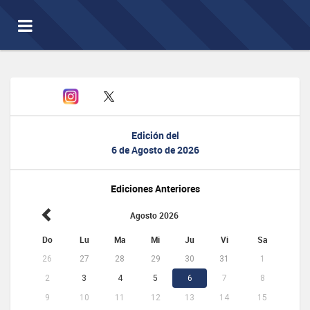
Toggle
navigation
Edición del
6 de Agosto de 2026
Ediciones Anteriores
Agosto 2026
Do
Lu
Ma
Mi
Ju
Vi
Sa
26
27
28
29
30
31
1
2
3
4
5
6
7
8
9
10
11
12
13
14
15