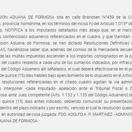
SION ADUANA DE FORMOSA sita en calle Brandsen N°459 de la C
 provincia homónima, en los términos del inciso h) del Artículo 1.013º d
o, NOTIFICA a los imputados detallados más abajo que, en el marc
 contenciosos aduaneros referenciados en el cuadro, y que tramitan 
visión Aduana de Formosa, se han dictado Resoluciones Definitivas 
S, haciéndose saber que, además del comiso de la mercadería secuest
de las multas impuestas ascienden a los importes consignados en la 
del cuadro respecto a cada uno de los sumarios indicados, por infracc
s del Código Aduanero allí señalados, el cual deberá efectivizarse en el p
de quince (15) días hábiles bajo apercibimiento de lo dispuesto en el Artíc
 resoluciones referenciadas en el citado cuadro agotan la vía admin
o interponer -cada imputado- apelación ante el Tribunal Fiscal o
osa ante Juez competente (Arts. 1.132 y 1.133 del Código Aduanero) d
 quince (15) días antes indicado, debiendo comunicar su presentació
entro del plazo indicado y por escrito, vencido el cual la resolución qued
á en autoridad de cosa juzgada. FDO. ADOLFO A. P. MARTINEZ - ADMIN
DUANA DE FORMOSA.-