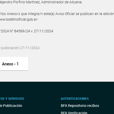
lejandro Porfirio Martinez, Administrador de Aduana.
/los Anexo/s que integra/n este(a) Aviso Oficial se publican en la edició
w.boletinoficial.gob.ar-
1/2024 N° 84569/24 v. 27/11/2024
e publicación 27/11/2024
Anexo - 1
OS Y SERVICIOS
AUTENTICACIONES
de Publicación
BFA Repositorio recibos
BFA Verificación