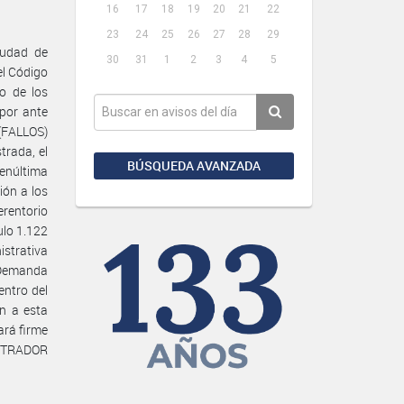
16
17
18
19
20
21
22
23
24
25
26
27
28
29
iudad de
30
31
1
2
3
4
5
el Código
o de los
por ante
(FALLOS)
rada, el
BÚSQUEDA AVANZADA
penúltima
ión a los
erentorio
ulo 1.122
istrativa
 Demanda
entro del
n a esta
ará firme
ISTRADOR