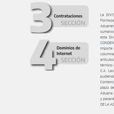
La DIVI
Formosa,
Aduaner
sumarios
esta Di
CONDENA
importe 
columna 
artículo
término 
C.A. Las
pudiend
Contenci
plazo de
Aduana d
y pasar
DE LA A