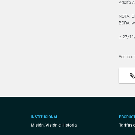
Adolfo A
NOTA: El
BORA -ww
e. 27/1
Fecha d
INSTITUCIONAL
PRODUCT
Misión, Visión e Historia
Tarifas 